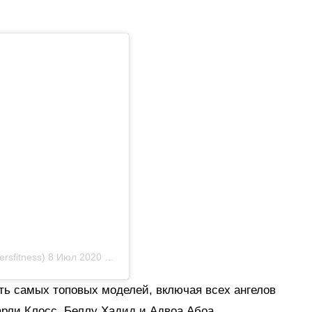
ersfitness)
8 Июл 2020 в 7:44 PDT
ть самых топовых моделей, включая всех ангелов
Карли Клосс, Беллу Хадид и Адвоа Абоа.