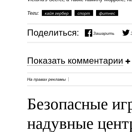
Теги:
кайя гербер
спорт
фитнес
Поделиться:
Зашарить
Показать комментарии
На правах рекламы
Безопасные игр
надувные центр