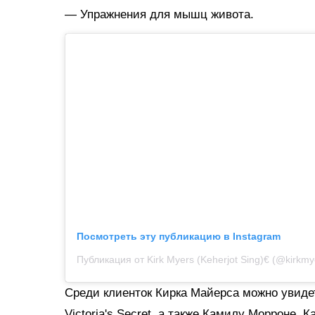
— Упражнения для мышц живота.
Посмотреть эту публикацию в Instagram
Публикация от Kirk Myers (Keherjot Sing)€ (@kirkmy
Среди клиенток Кирка Майерса можно увиде
Victoria's Secret, а также Камилу Морроне, 