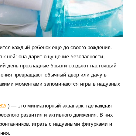
мится каждый ребенок еще до своего рождения.
я к ней: она дарит ощущение безопасности,
тний день прохладные брызги создают настоящий
ечения превращают обычный двор или дачу в
такими моментами запоминаются игры в надувных
882/
) — это миниатюрный аквапарк, где каждая
еселого развития и активного движения. В них
 фонтанчиков, играть с надувными фигурками и
ния.