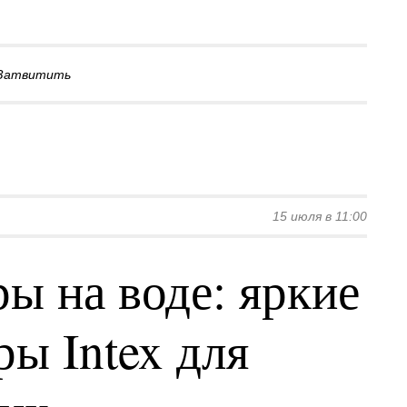
Затвитить
15 июля в 11:00
ы на воде: яркие
ы Intex для