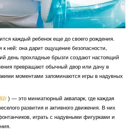
мится каждый ребенок еще до своего рождения.
я к ней: она дарит ощущение безопасности,
тний день прохладные брызги создают настоящий
ечения превращают обычный двор или дачу в
такими моментами запоминаются игры в надувных
882/
) — это миниатюрный аквапарк, где каждая
еселого развития и активного движения. В них
 фонтанчиков, играть с надувными фигурками и
ния.