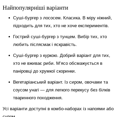
Найпопулярніші варіанти
Суші-бургер з лососем. Класика. В міру ніжний,
підходить для тих, хто не хоче експериментів.
Гострий суші-бургер з тунцем. Вибір тих, хто
любить післясмак і яскравість.
Суші-бургер з куркою. Добрий варіант для тих,
хто не вживає риби. М’ясо обсмажується в
паніровці до хрумкої скоринки.
Вегетаріанський варіант. Із сиром, овочами та
соусом унагі — для легкого перекусу без білків
тваринного походження.
Усі варіанти доступні в комбо-наборах із напоями або
супом.