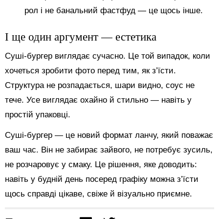
рол і не банальний фастфуд — це щось інше.
І ще один аргумент — естетика
Суші-бургер виглядає сучасно. Це той випадок, коли
хочеться зробити фото перед тим, як з’їсти.
Структура не розпадається, шари видно, соус не
тече. Усе виглядає охайно й стильно — навіть у
простій упаковці.
Суші-бургер — це новий формат ланчу, який поважає
ваш час. Він не забирає зайвого, не потребує зусиль,
не розчаровує у смаку. Це рішення, яке доводить:
навіть у будній день посеред графіку можна з’їсти
щось справді цікаве, свіже й візуально приємне.