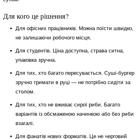
Для кого це рішення?
Для офісних працівників. Можна поїсти швидко,
не залишаючи робочого місця.
Для студентів. Ціна доступна, страва ситна,
упаковка зручна.
Для тих, хто багато пересувається. Суші-бургер
зручно тримати в руці — не потрібно сидіти за
столом.
Для тих, хто не вживає сирої риби. Багато
варіантів із обсмаженою начинкою або без риби
взагалі.
Для фанатів нових форматів. Це не черговий