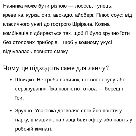
Начинка може бути різною — лосось, тунець,
креветка, курка, сир, авокадо, айсберг. Плюс соус: від
класичного унагі до гострого Шрірача. Кожна
комбінація підбирається так, щоб її було зручно їсти
без столових приборів, і щоб у кожному укусі
відчувалась повнота смаку.
Чому це підходить саме для ланчу?
Швидко. Не треба паличок, соєвого соусу або
сервірування. Їжа повністю готова — береш і
їси.
Зручно. Упаковка дозволяє спокійно поїсти у
парку, в машині, на лавці біля офісу або навіть у
робочій кімнаті.