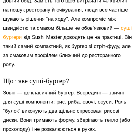
довгий обід. Замість того щоб витрачати 40 хвилин
на пошук ресторану й очікування, люди все частіше
шукають рішення “на ходу”. Але компроміс між
швидкістю та смаком більше не обов’язковий —
суші
бургери
від Sushi Master доводять це на практиці. Він
такий самий компактний, як бургер зі стріт-фуду, але
за смаковим профілем ближчий до ресторанного
ролу.
Що таке суші-бургер?
Зовні — це класичний бургер. Всередині — звичні
для суші компоненти: рис, риба, овочі, соуси. Роль
“булок” виконують два щільно спресовані рисові
диски. Вони тримають форму, зберігають тепло (або
прохолоду) і не розвалюються в руках.