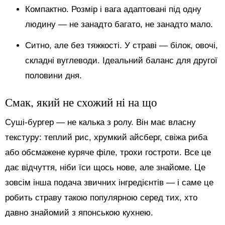
Компактно. Розмір і вага адаптовані під одну
людину — не занадто багато, не занадто мало.
Ситно, але без тяжкості. У страві — білок, овочі,
складні вуглеводи. Ідеальний баланс для другої
половини дня.
Смак, який не схожий ні на що
Суші-бургер — не калька з ролу. Він має власну
текстуру: теплий рис, хрумкий айсберг, свіжа риба
або обсмажене куряче філе, трохи гостроти. Все це
дає відчуття, ніби їси щось нове, але знайоме. Це
зовсім інша подача звичних інгредієнтів — і саме це
робить страву такою популярною серед тих, хто
давно знайомий з японською кухнею.