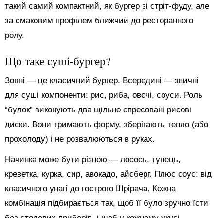
такий самий компактний, як бургер зі стріт-фуду, але
за смаковим профілем ближчий до ресторанного
ролу.
Що таке суші-бургер?
Зовні — це класичний бургер. Всередині — звичні
для суші компоненти: рис, риба, овочі, соуси. Роль
“булок” виконують два щільно спресовані рисові
диски. Вони тримають форму, зберігають тепло (або
прохолоду) і не розвалюються в руках.
Начинка може бути різною — лосось, тунець,
креветка, курка, сир, авокадо, айсберг. Плюс соус: від
класичного унагі до гострого Шрірача. Кожна
комбінація підбирається так, щоб її було зручно їсти
без столових приборів, і щоб у кожному укусі