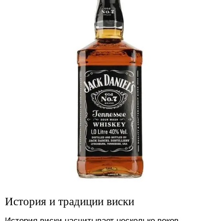
История и традиции виски
История виски насчитывает несколько веков.