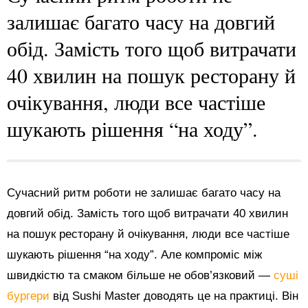
залишає багато часу на довгий
обід. Замість того щоб витрачати
40 хвилин на пошук ресторану й
очікування, люди все частіше
шукають рішення “на ходу”.
Сучасний ритм роботи не залишає багато часу на
довгий обід. Замість того щоб витрачати 40 хвилин
на пошук ресторану й очікування, люди все частіше
шукають рішення “на ходу”. Але компроміс між
швидкістю та смаком більше не обов’язковий —
суші
бургери
від Sushi Master доводять це на практиці. Він