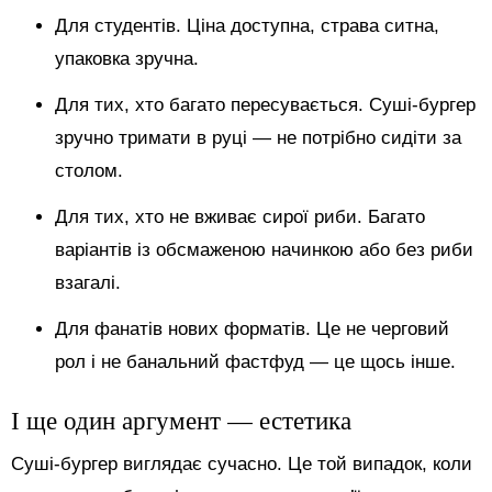
Для студентів. Ціна доступна, страва ситна,
упаковка зручна.
Для тих, хто багато пересувається. Суші-бургер
зручно тримати в руці — не потрібно сидіти за
столом.
Для тих, хто не вживає сирої риби. Багато
варіантів із обсмаженою начинкою або без риби
взагалі.
Для фанатів нових форматів. Це не черговий
рол і не банальний фастфуд — це щось інше.
І ще один аргумент — естетика
Суші-бургер виглядає сучасно. Це той випадок, коли