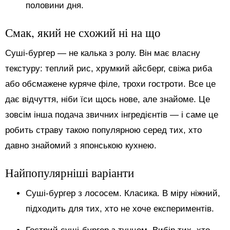
половини дня.
Смак, який не схожий ні на що
Суші-бургер — не калька з ролу. Він має власну
текстуру: теплий рис, хрумкий айсберг, свіжа риба
або обсмажене куряче філе, трохи гостроти. Все це
дає відчуття, ніби їси щось нове, але знайоме. Це
зовсім інша подача звичних інгредієнтів — і саме це
робить страву такою популярною серед тих, хто
давно знайомий з японською кухнею.
Найпопулярніші варіанти
Суші-бургер з лососем. Класика. В міру ніжний,
підходить для тих, хто не хоче експериментів.