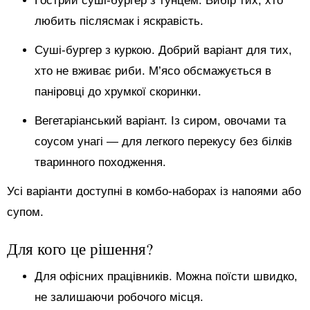
Гострий суші-бургер з тунцем. Вибір тих, хто
любить післясмак і яскравість.
Суші-бургер з куркою. Добрий варіант для тих,
хто не вживає риби. М’ясо обсмажується в
паніровці до хрумкої скоринки.
Вегетаріанський варіант. Із сиром, овочами та
соусом унагі — для легкого перекусу без білків
тваринного походження.
Усі варіанти доступні в комбо-наборах із напоями або
супом.
Для кого це рішення?
Для офісних працівників. Можна поїсти швидко,
не залишаючи робочого місця.