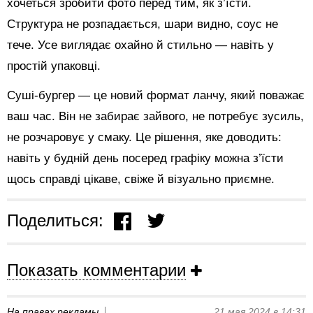
хочеться зробити фото перед тим, як з’їсти.
Структура не розпадається, шари видно, соус не
тече. Усе виглядає охайно й стильно — навіть у
простій упаковці.
Суші-бургер — це новий формат ланчу, який поважає
ваш час. Він не забирає зайвого, не потребує зусиль,
не розчаровує у смаку. Це рішення, яке доводить:
навіть у будній день посеред графіку можна з’їсти
щось справді цікаве, свіже й візуально приємне.
Поделиться:
Показать комментарии
На правах рекламы
21 мая 2024 в 14:31