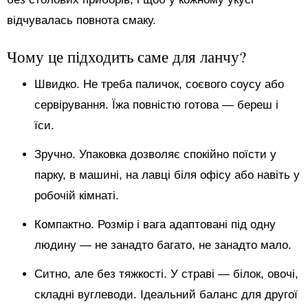
відчувалась повнота смаку.
Чому це підходить саме для ланчу?
Швидко. Не треба паличок, соєвого соусу або
сервірування. Їжа повністю готова — береш і
їси.
Зручно. Упаковка дозволяє спокійно поїсти у
парку, в машині, на лавці біля офісу або навіть у
робочій кімнаті.
Компактно. Розмір і вага адаптовані під одну
людину — не занадто багато, не занадто мало.
Ситно, але без тяжкості. У страві — білок, овочі,
складні вуглеводи. Ідеальний баланс для другої