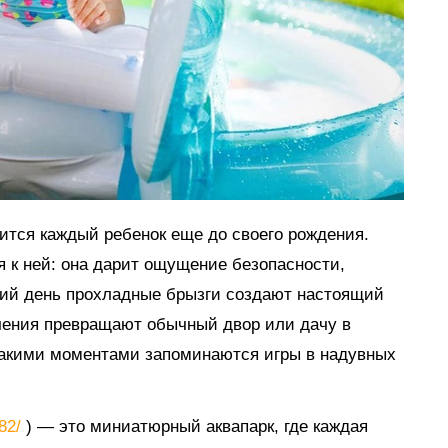
мится каждый ребенок еще до своего рождения.
я к ней: она дарит ощущение безопасности,
тний день прохладные брызги создают настоящий
ечения превращают обычный двор или дачу в
такими моментами запоминаются игры в надувных
882/
) — это миниатюрный аквапарк, где каждая