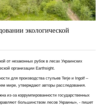
едовании экологической
ной от незаконных рубок в лесах Украинских
еской организации Earthsight.
сти для производства стульев Terje и Ingolf –
сем мире, утверждают авторы расследования.
жна из-за коррумпированности государственных
правляют большинством лесов Украины», - пишет