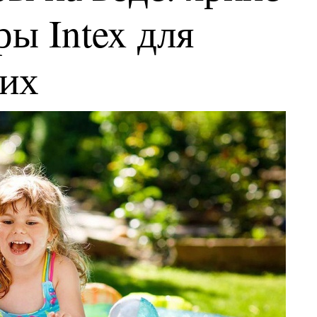
ы Intex для
ких