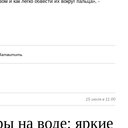
м и как легко обвести их вокруг пальца», -
Затвитить
15 июля в 11:00
ы на воде: яркие