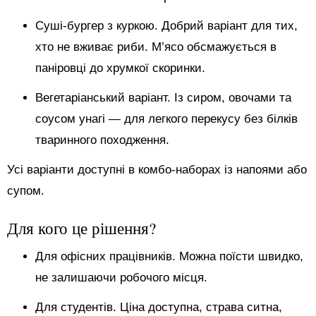
Суші-бургер з куркою. Добрий варіант для тих,
хто не вживає риби. М’ясо обсмажується в
паніровці до хрумкої скоринки.
Вегетаріанський варіант. Із сиром, овочами та
соусом унагі — для легкого перекусу без білків
тваринного походження.
Усі варіанти доступні в комбо-наборах із напоями або
супом.
Для кого це рішення?
Для офісних працівників. Можна поїсти швидко,
не залишаючи робочого місця.
Для студентів. Ціна доступна, страва ситна,