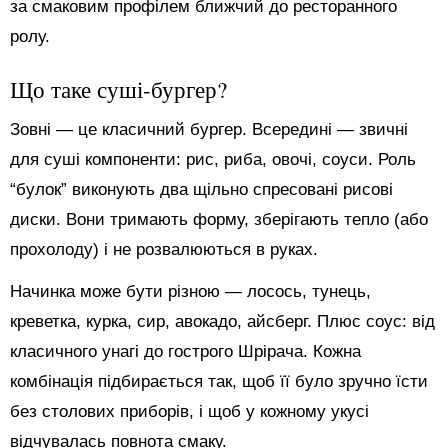
за смаковим профілем ближчий до ресторанного
ролу.
Що таке суші-бургер?
Зовні — це класичний бургер. Всередині — звичні
для суші компоненти: рис, риба, овочі, соуси. Роль
“булок” виконують два щільно спресовані рисові
диски. Вони тримають форму, зберігають тепло (або
прохолоду) і не розвалюються в руках.
Начинка може бути різною — лосось, тунець,
креветка, курка, сир, авокадо, айсберг. Плюс соус: від
класичного унагі до гострого Шрірача. Кожна
комбінація підбирається так, щоб її було зручно їсти
без столових приборів, і щоб у кожному укусі
відчувалась повнота смаку.