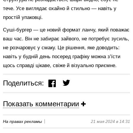
тече. Усе виглядає охайно й стильно — навіть у
простій упаковці.
Суші-бургер — це новий формат ланчу, який поважає
ваш час. Він не забирає зайвого, не потребує зусиль,
не розчаровує у смаку. Це рішення, яке доводить:
навіть у будній день посеред графіку можна з’їсти
щось справді цікаве, свіже й візуально приємне.
Поделиться:
Показать комментарии
На правах рекламы
21 мая 2024 в 14:31