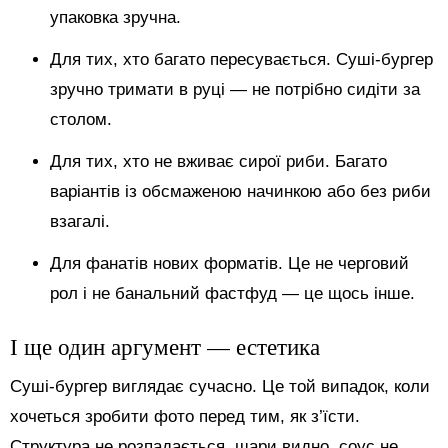
упаковка зручна.
Для тих, хто багато пересувається. Суші-бургер
зручно тримати в руці — не потрібно сидіти за
столом.
Для тих, хто не вживає сирої риби. Багато
варіантів із обсмаженою начинкою або без риби
взагалі.
Для фанатів нових форматів. Це не черговий
рол і не банальний фастфуд — це щось інше.
І ще один аргумент — естетика
Суші-бургер виглядає сучасно. Це той випадок, коли
хочеться зробити фото перед тим, як з’їсти.
Структура не розпадається, шари видно, соус не