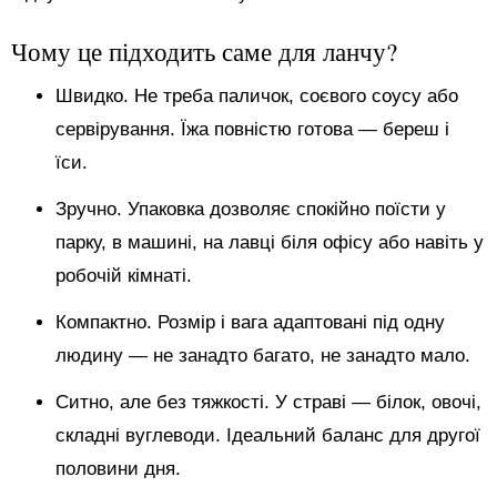
Чому це підходить саме для ланчу?
Швидко. Не треба паличок, соєвого соусу або
сервірування. Їжа повністю готова — береш і
їси.
Зручно. Упаковка дозволяє спокійно поїсти у
парку, в машині, на лавці біля офісу або навіть у
робочій кімнаті.
Компактно. Розмір і вага адаптовані під одну
людину — не занадто багато, не занадто мало.
Ситно, але без тяжкості. У страві — білок, овочі,
складні вуглеводи. Ідеальний баланс для другої
половини дня.