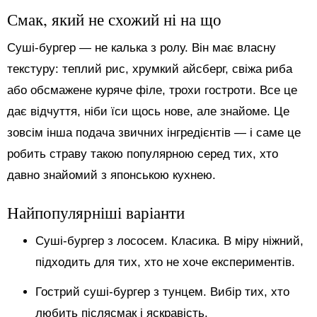
Смак, який не схожий ні на що
Суші-бургер — не калька з ролу. Він має власну
текстуру: теплий рис, хрумкий айсберг, свіжа риба
або обсмажене куряче філе, трохи гостроти. Все це
дає відчуття, ніби їси щось нове, але знайоме. Це
зовсім інша подача звичних інгредієнтів — і саме це
робить страву такою популярною серед тих, хто
давно знайомий з японською кухнею.
Найпопулярніші варіанти
Суші-бургер з лососем. Класика. В міру ніжний,
підходить для тих, хто не хоче експериментів.
Гострий суші-бургер з тунцем. Вибір тих, хто
любить післясмак і яскравість.