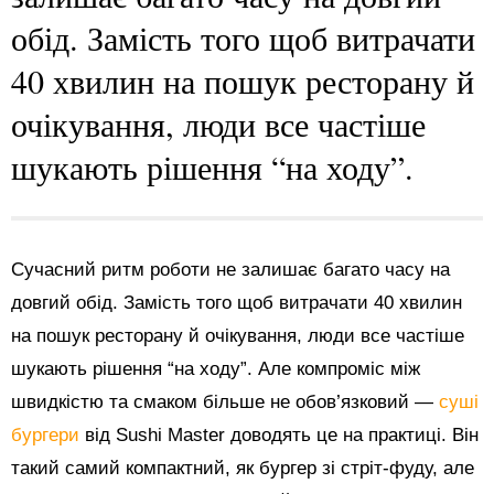
обід. Замість того щоб витрачати
40 хвилин на пошук ресторану й
очікування, люди все частіше
шукають рішення “на ходу”.
Сучасний ритм роботи не залишає багато часу на
довгий обід. Замість того щоб витрачати 40 хвилин
на пошук ресторану й очікування, люди все частіше
шукають рішення “на ходу”. Але компроміс між
швидкістю та смаком більше не обов’язковий —
суші
бургери
від Sushi Master доводять це на практиці. Він
такий самий компактний, як бургер зі стріт-фуду, але