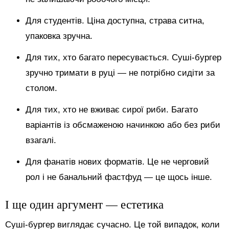
Для студентів. Ціна доступна, страва ситна,
упаковка зручна.
Для тих, хто багато пересувається. Суші-бургер
зручно тримати в руці — не потрібно сидіти за
столом.
Для тих, хто не вживає сирої риби. Багато
варіантів із обсмаженою начинкою або без риби
взагалі.
Для фанатів нових форматів. Це не черговий
рол і не банальний фастфуд — це щось інше.
І ще один аргумент — естетика
Суші-бургер виглядає сучасно. Це той випадок, коли