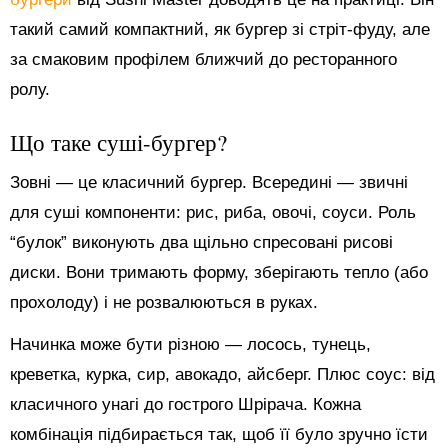
такий самий компактний, як бургер зі стріт-фуду, але
за смаковим профілем ближчий до ресторанного
ролу.
Що таке суші-бургер?
Зовні — це класичний бургер. Всередині — звичні
для суші компоненти: рис, риба, овочі, соуси. Роль
“булок” виконують два щільно спресовані рисові
диски. Вони тримають форму, зберігають тепло (або
прохолоду) і не розвалюються в руках.
Начинка може бути різною — лосось, тунець,
креветка, курка, сир, авокадо, айсберг. Плюс соус: від
класичного унагі до гострого Шрірача. Кожна
комбінація підбирається так, щоб її було зручно їсти