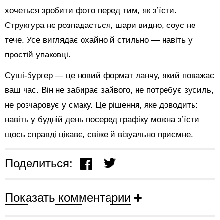
хочеться зробити фото перед тим, як з’їсти.
Структура не розпадається, шари видно, соус не
тече. Усе виглядає охайно й стильно — навіть у
простій упаковці.
Суші-бургер — це новий формат ланчу, який поважає
ваш час. Він не забирає зайвого, не потребує зусиль,
не розчаровує у смаку. Це рішення, яке доводить:
навіть у будній день посеред графіку можна з’їсти
щось справді цікаве, свіже й візуально приємне.
Поделиться:
Показать комментарии