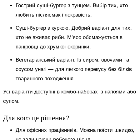
Гострий суші-бургер з тунцем. Вибір тих, хто
любить післясмак і яскравість.
Суші-бургер з куркою. Добрий варіант для тих,
хто не вживає риби. М’ясо обсмажується в
паніровці до хрумкої скоринки.
Вегетаріанський варіант. Із сиром, овочами та
соусом унагі — для легкого перекусу без білків
тваринного походження.
Усі варіанти доступні в комбо-наборах із напоями або
супом.
Для кого це рішення?
Для офісних працівників. Можна поїсти швидко,
не залишаючи робочого місця.