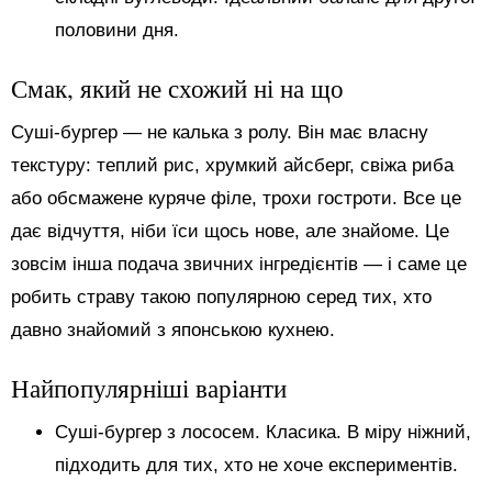
половини дня.
Смак, який не схожий ні на що
Суші-бургер — не калька з ролу. Він має власну
текстуру: теплий рис, хрумкий айсберг, свіжа риба
або обсмажене куряче філе, трохи гостроти. Все це
дає відчуття, ніби їси щось нове, але знайоме. Це
зовсім інша подача звичних інгредієнтів — і саме це
робить страву такою популярною серед тих, хто
давно знайомий з японською кухнею.
Найпопулярніші варіанти
Суші-бургер з лососем. Класика. В міру ніжний,
підходить для тих, хто не хоче експериментів.