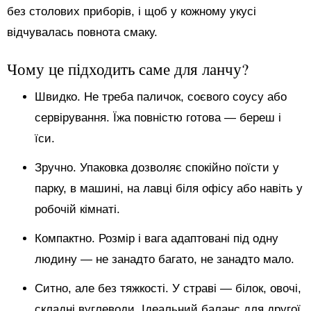
без столових приборів, і щоб у кожному укусі
відчувалась повнота смаку.
Чому це підходить саме для ланчу?
Швидко. Не треба паличок, соєвого соусу або
сервірування. Їжа повністю готова — береш і
їси.
Зручно. Упаковка дозволяє спокійно поїсти у
парку, в машині, на лавці біля офісу або навіть у
робочій кімнаті.
Компактно. Розмір і вага адаптовані під одну
людину — не занадто багато, не занадто мало.
Ситно, але без тяжкості. У страві — білок, овочі,
складні вуглеводи. Ідеальний баланс для другої