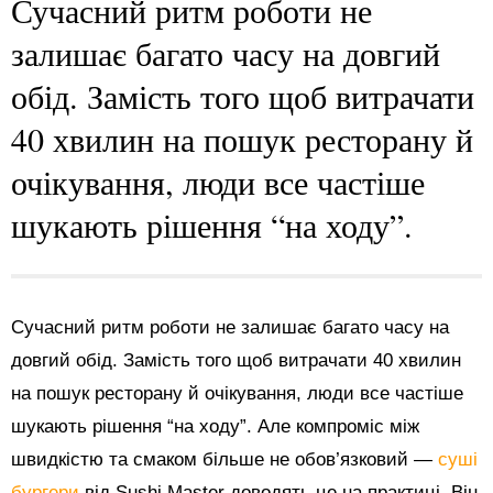
Сучасний ритм роботи не
залишає багато часу на довгий
обід. Замість того щоб витрачати
40 хвилин на пошук ресторану й
очікування, люди все частіше
шукають рішення “на ходу”.
Сучасний ритм роботи не залишає багато часу на
довгий обід. Замість того щоб витрачати 40 хвилин
на пошук ресторану й очікування, люди все частіше
шукають рішення “на ходу”. Але компроміс між
швидкістю та смаком більше не обов’язковий —
суші
бургери
від Sushi Master доводять це на практиці. Він