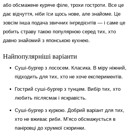
або обсмажене куряче філе, трохи гостроти. Все це
дає відчуття, ніби їси щось нове, але знайоме. Це
зовсім інша подача звичних інгредієнтів — і саме це
робить страву такою популярною серед тих, хто
давно знайомий з японською кухнею.
Найпопулярніші варіанти
Суші-бургер з лососем. Класика. В міру ніжний,
підходить для тих, хто не хоче експериментів.
Гострий суші-бургер з тунцем. Вибір тих, хто
любить післясмак і яскравість.
Суші-бургер з куркою. Добрий варіант для тих,
хто не вживає риби. М’ясо обсмажується в
паніровці до хрумкої скоринки.