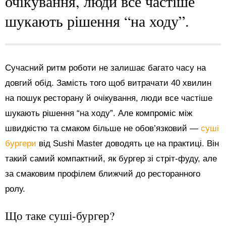
очікування, люди все частіше
шукають рішення “на ходу”.
Сучасний ритм роботи не залишає багато часу на
довгий обід. Замість того щоб витрачати 40 хвилин
на пошук ресторану й очікування, люди все частіше
шукають рішення “на ходу”. Але компроміс між
швидкістю та смаком більше не обов’язковий —
суші
бургери
від Sushi Master доводять це на практиці. Він
такий самий компактний, як бургер зі стріт-фуду, але
за смаковим профілем ближчий до ресторанного
ролу.
Що таке суші-бургер?