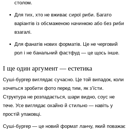
столом.
Для тих, хто не вживає сирої риби. Багато
варіантів із обсмаженою начинкою або без риби
взагалі.
Для фанатів нових форматів. Це не черговий
рол і не банальний фастфуд — це щось інше.
І ще один аргумент — естетика
Суші-бургер виглядає сучасно. Це той випадок, коли
хочеться зробити фото перед тим, як з’їсти.
Структура не розпадається, шари видно, соус не
тече. Усе виглядає охайно й стильно — навіть у
простій упаковці.
Суші-бургер — це новий формат ланчу, який поважає