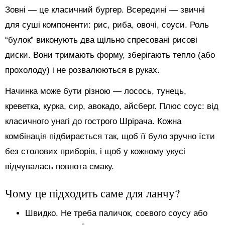
Зовні — це класичний бургер. Всередині — звичні
для суші компоненти: рис, риба, овочі, соуси. Роль
“булок” виконують два щільно спресовані рисові
диски. Вони тримають форму, зберігають тепло (або
прохолоду) і не розвалюються в руках.
Начинка може бути різною — лосось, тунець,
креветка, курка, сир, авокадо, айсберг. Плюс соус: від
класичного унагі до гострого Шрірача. Кожна
комбінація підбирається так, щоб її було зручно їсти
без столових приборів, і щоб у кожному укусі
відчувалась повнота смаку.
Чому це підходить саме для ланчу?
Швидко. Не треба паличок, соєвого соусу або