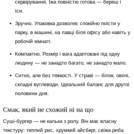
сервірування. Їжа повністю готова — береш і
їси.
Зручно. Упаковка дозволяє спокійно поїсти у
парку, в машині, на лавці біля офісу або навіть у
робочій кімнаті.
Компактно. Розмір і вага адаптовані під одну
людину — не занадто багато, не занадто мало.
Ситно, але без тяжкості. У страві — білок, овочі,
складні вуглеводи. Ідеальний баланс для другої
половини дня.
Смак, який не схожий ні на що
Суші-бургер — не калька з ролу. Він має власну
текстуру: теплий рис, хрумкий айсберг, свіжа риба