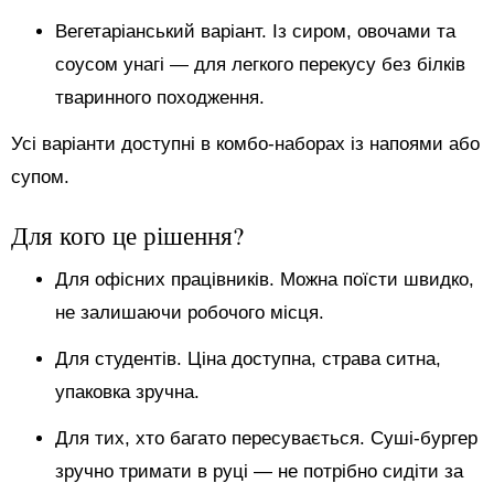
Вегетаріанський варіант. Із сиром, овочами та
соусом унагі — для легкого перекусу без білків
тваринного походження.
Усі варіанти доступні в комбо-наборах із напоями або
супом.
Для кого це рішення?
Для офісних працівників. Можна поїсти швидко,
не залишаючи робочого місця.
Для студентів. Ціна доступна, страва ситна,
упаковка зручна.
Для тих, хто багато пересувається. Суші-бургер
зручно тримати в руці — не потрібно сидіти за