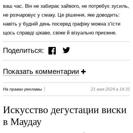
ваш час. Він не забирає зайвого, не потребує зусиль,
не розчаровує у смаку. Це рішення, яке доводить:
навіть у будній день посеред графіку можна з’їсти
щось справді цікаве, свіже й візуально приємне.
Поделиться:
Показать комментарии
На правах рекламы
21 мая 2024 в 14:31
Искусство дегустации виски
в Маудау