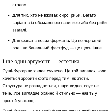
столом.
Для тих, хто не вживає сирої риби. Багато
варіантів із обсмаженою начинкою або без риби
взагалі.
Для фанатів нових форматів. Це не черговий
рол і не банальний фастфуд — це щось інше.
І ще один аргумент — естетика
Суші-бургер виглядає сучасно. Це той випадок, коли
хочеться зробити фото перед тим, як з’їсти.
Структура не розпадається, шари видно, соус не
тече. Усе виглядає охайно й стильно — навіть у
простій упаковці.