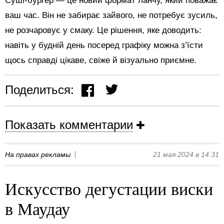
Суші-бургер — це новий формат ланчу, який поважає
ваш час. Він не забирає зайвого, не потребує зусиль,
не розчаровує у смаку. Це рішення, яке доводить:
навіть у будній день посеред графіку можна з’їсти
щось справді цікаве, свіже й візуально приємне.
Поделиться:
Показать комментарии
На правах рекламы
21 мая 2024 в 14:31
Искусство дегустации виски
в Маудау