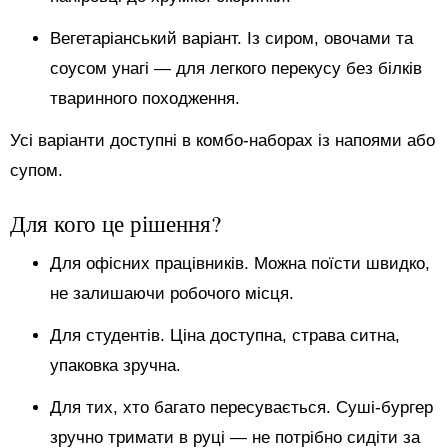
Вегетаріанський варіант. Із сиром, овочами та
соусом унагі — для легкого перекусу без білків
тваринного походження.
Усі варіанти доступні в комбо-наборах із напоями або
супом.
Для кого це рішення?
Для офісних працівників. Можна поїсти швидко,
не залишаючи робочого місця.
Для студентів. Ціна доступна, страва ситна,
упаковка зручна.
Для тих, хто багато пересувається. Суші-бургер
зручно тримати в руці — не потрібно сидіти за