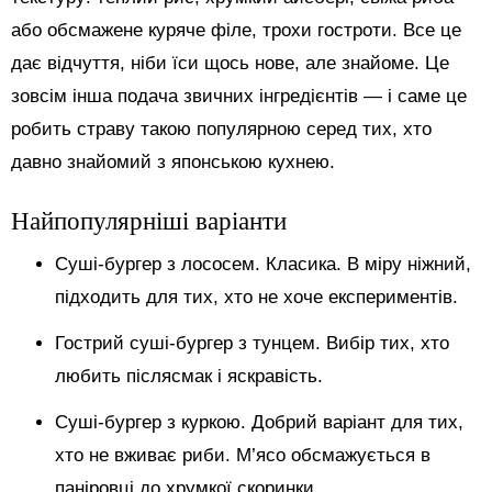
або обсмажене куряче філе, трохи гостроти. Все це
дає відчуття, ніби їси щось нове, але знайоме. Це
зовсім інша подача звичних інгредієнтів — і саме це
робить страву такою популярною серед тих, хто
давно знайомий з японською кухнею.
Найпопулярніші варіанти
Суші-бургер з лососем. Класика. В міру ніжний,
підходить для тих, хто не хоче експериментів.
Гострий суші-бургер з тунцем. Вибір тих, хто
любить післясмак і яскравість.
Суші-бургер з куркою. Добрий варіант для тих,
хто не вживає риби. М’ясо обсмажується в
паніровці до хрумкої скоринки.