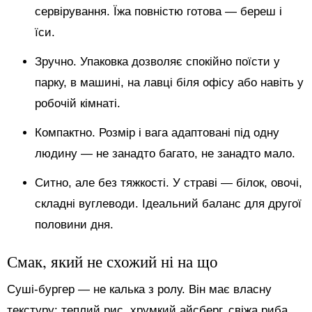
сервірування. Їжа повністю готова — береш і
їси.
Зручно. Упаковка дозволяє спокійно поїсти у
парку, в машині, на лавці біля офісу або навіть у
робочій кімнаті.
Компактно. Розмір і вага адаптовані під одну
людину — не занадто багато, не занадто мало.
Ситно, але без тяжкості. У страві — білок, овочі,
складні вуглеводи. Ідеальний баланс для другої
половини дня.
Смак, який не схожий ні на що
Суші-бургер — не калька з ролу. Він має власну
текстуру: теплий рис, хрумкий айсберг, свіжа риба