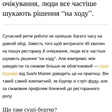
очікування, люди все частіше
шукають рішення “на ходу”.
Сучасний ритм роботи не залишає багато часу на
довгий обід. Замість того щоб витрачати 40 хвилин
на пошук ресторану й очікування, люди все частіше
шукають рішення “на ходу”. Але компроміс між
швидкістю та смаком більше не обов’язковий —
суші
бургери
від Sushi Master доводять це на практиці. Він
такий самий компактний, як бургер зі стріт-фуду, але
за смаковим профілем ближчий до ресторанного
ролу.
Що таке суші-бургер?