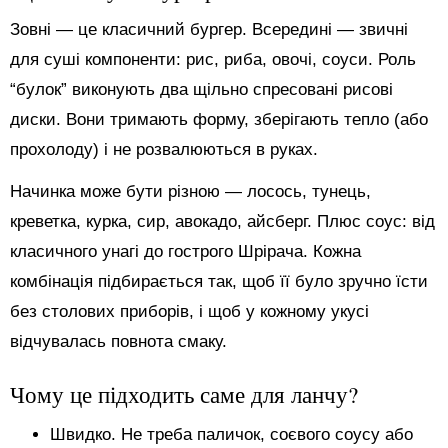
Зовні — це класичний бургер. Всередині — звичні
для суші компоненти: рис, риба, овочі, соуси. Роль
“булок” виконують два щільно спресовані рисові
диски. Вони тримають форму, зберігають тепло (або
прохолоду) і не розвалюються в руках.
Начинка може бути різною — лосось, тунець,
креветка, курка, сир, авокадо, айсберг. Плюс соус: від
класичного унагі до гострого Шрірача. Кожна
комбінація підбирається так, щоб її було зручно їсти
без столових приборів, і щоб у кожному укусі
відчувалась повнота смаку.
Чому це підходить саме для ланчу?
Швидко. Не треба паличок, соєвого соусу або