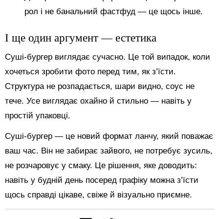
рол і не банальний фастфуд — це щось інше.
І ще один аргумент — естетика
Суші-бургер виглядає сучасно. Це той випадок, коли
хочеться зробити фото перед тим, як з’їсти.
Структура не розпадається, шари видно, соус не
тече. Усе виглядає охайно й стильно — навіть у
простій упаковці.
Суші-бургер — це новий формат ланчу, який поважає
ваш час. Він не забирає зайвого, не потребує зусиль,
не розчаровує у смаку. Це рішення, яке доводить:
навіть у будній день посеред графіку можна з’їсти
щось справді цікаве, свіже й візуально приємне.