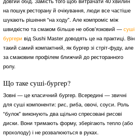
довгий обід. Замість того щоб витрачати 40 хвилин
на пошук ресторану й очікування, люди все частіше
шукають рішення “на ходу”. Але компроміс між
швидкістю та смаком більше не обов’язковий —
суші
бургери
від Sushi Master доводять це на практиці. Він
такий самий компактний, як бургер зі стріт-фуду, але
за смаковим профілем ближчий до ресторанного
ролу.
Що таке суші-бургер?
Зовні — це класичний бургер. Всередині — звичні
для суші компоненти: рис, риба, овочі, соуси. Роль
“булок” виконують два щільно спресовані рисові
диски. Вони тримають форму, зберігають тепло (або
прохолоду) і не розвалюються в руках.