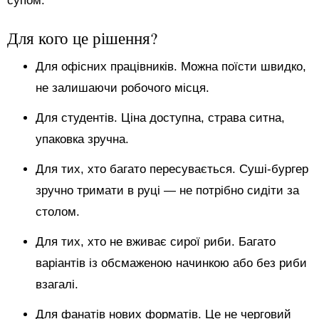
супом.
Для кого це рішення?
Для офісних працівників. Можна поїсти швидко,
не залишаючи робочого місця.
Для студентів. Ціна доступна, страва ситна,
упаковка зручна.
Для тих, хто багато пересувається. Суші-бургер
зручно тримати в руці — не потрібно сидіти за
столом.
Для тих, хто не вживає сирої риби. Багато
варіантів із обсмаженою начинкою або без риби
взагалі.
Для фанатів нових форматів. Це не черговий