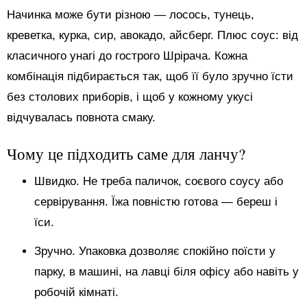
Начинка може бути різною — лосось, тунець,
креветка, курка, сир, авокадо, айсберг. Плюс соус: від
класичного унагі до гострого Шрірача. Кожна
комбінація підбирається так, щоб її було зручно їсти
без столових приборів, і щоб у кожному укусі
відчувалась повнота смаку.
Чому це підходить саме для ланчу?
Швидко. Не треба паличок, соєвого соусу або
сервірування. Їжа повністю готова — береш і
їси.
Зручно. Упаковка дозволяє спокійно поїсти у
парку, в машині, на лавці біля офісу або навіть у
робочій кімнаті.