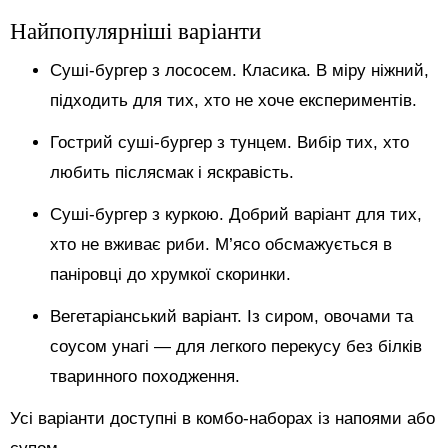
Найпопулярніші варіанти
Суші-бургер з лососем. Класика. В міру ніжний,
підходить для тих, хто не хоче експериментів.
Гострий суші-бургер з тунцем. Вибір тих, хто
любить післясмак і яскравість.
Суші-бургер з куркою. Добрий варіант для тих,
хто не вживає риби. М’ясо обсмажується в
паніровці до хрумкої скоринки.
Вегетаріанський варіант. Із сиром, овочами та
соусом унагі — для легкого перекусу без білків
тваринного походження.
Усі варіанти доступні в комбо-наборах із напоями або