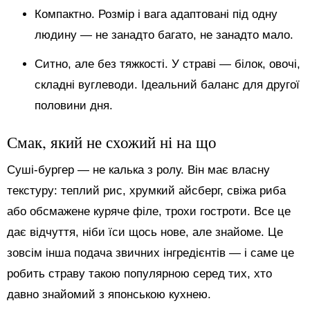
Компактно. Розмір і вага адаптовані під одну
людину — не занадто багато, не занадто мало.
Ситно, але без тяжкості. У страві — білок, овочі,
складні вуглеводи. Ідеальний баланс для другої
половини дня.
Смак, який не схожий ні на що
Суші-бургер — не калька з ролу. Він має власну
текстуру: теплий рис, хрумкий айсберг, свіжа риба
або обсмажене куряче філе, трохи гостроти. Все це
дає відчуття, ніби їси щось нове, але знайоме. Це
зовсім інша подача звичних інгредієнтів — і саме це
робить страву такою популярною серед тих, хто
давно знайомий з японською кухнею.