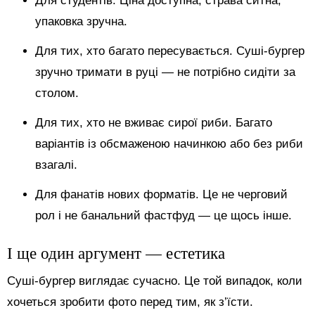
Для студентів. Ціна доступна, страва ситна,
упаковка зручна.
Для тих, хто багато пересувається. Суші-бургер
зручно тримати в руці — не потрібно сидіти за
столом.
Для тих, хто не вживає сирої риби. Багато
варіантів із обсмаженою начинкою або без риби
взагалі.
Для фанатів нових форматів. Це не черговий
рол і не банальний фастфуд — це щось інше.
І ще один аргумент — естетика
Суші-бургер виглядає сучасно. Це той випадок, коли
хочеться зробити фото перед тим, як з’їсти.