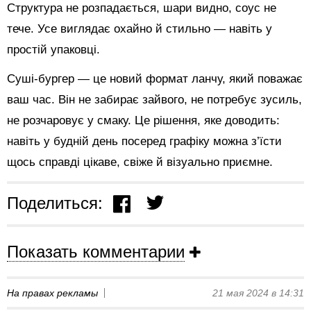
Структура не розпадається, шари видно, соус не
тече. Усе виглядає охайно й стильно — навіть у
простій упаковці.
Суші-бургер — це новий формат ланчу, який поважає
ваш час. Він не забирає зайвого, не потребує зусиль,
не розчаровує у смаку. Це рішення, яке доводить:
навіть у будній день посеред графіку можна з’їсти
щось справді цікаве, свіже й візуально приємне.
Поделиться:
Показать комментарии
На правах рекламы
21 мая 2024 в 14:31