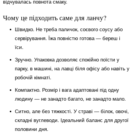
відчувалась повнота смаку.
Чому це підходить саме для ланчу?
Швидко. Не треба паличок, соєвого соусу або
сервірування. Їжа повністю готова — береш і
їси.
Зручно. Упаковка дозволяє спокійно поїсти у
парку, в машині, на лавці біля офісу або навіть у
робочій кімнаті.
Компактно. Розмір і вага адаптовані під одну
людину — не занадто багато, не занадто мало.
Ситно, але без тяжкості. У страві — білок, овочі,
складні вуглеводи. Ідеальний баланс для другої
половини дня.