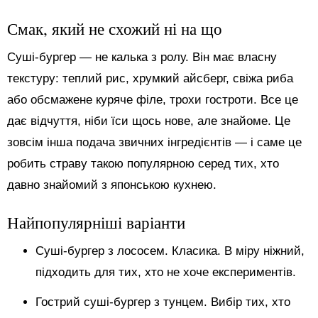
Смак, який не схожий ні на що
Суші-бургер — не калька з ролу. Він має власну
текстуру: теплий рис, хрумкий айсберг, свіжа риба
або обсмажене куряче філе, трохи гостроти. Все це
дає відчуття, ніби їси щось нове, але знайоме. Це
зовсім інша подача звичних інгредієнтів — і саме це
робить страву такою популярною серед тих, хто
давно знайомий з японською кухнею.
Найпопулярніші варіанти
Суші-бургер з лососем. Класика. В міру ніжний,
підходить для тих, хто не хоче експериментів.
Гострий суші-бургер з тунцем. Вибір тих, хто