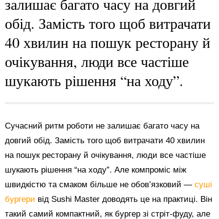
залишає багато часу на довгий
обід. Замість того щоб витрачати
40 хвилин на пошук ресторану й
очікування, люди все частіше
шукають рішення “на ходу”.
Сучасний ритм роботи не залишає багато часу на
довгий обід. Замість того щоб витрачати 40 хвилин
на пошук ресторану й очікування, люди все частіше
шукають рішення “на ходу”. Але компроміс між
швидкістю та смаком більше не обов’язковий —
суші
бургери
від Sushi Master доводять це на практиці. Він
такий самий компактний, як бургер зі стріт-фуду, але