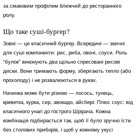
за смаковим профілем ближчий до ресторанного
ролу.
Що таке суші-бургер?
Зовні — це класичний бургер. Всередині — звичні
для суші компоненти: рис, риба, овочі, соуси. Роль
“булок” виконують два щільно спресовані рисові
диски. Вони тримають форму, зберігають тепло (або
прохолоду) і не розвалюються в руках.
Начинка може бути різною — лосось, тунець,
креветка, курка, сир, авокадо, айсберг. Плюс соус: від
класичного унагі до гострого Шрірача. Кожна
комбінація підбирається так, щоб її було зручно їсти
без столових приборів, і щоб у кожному укусі