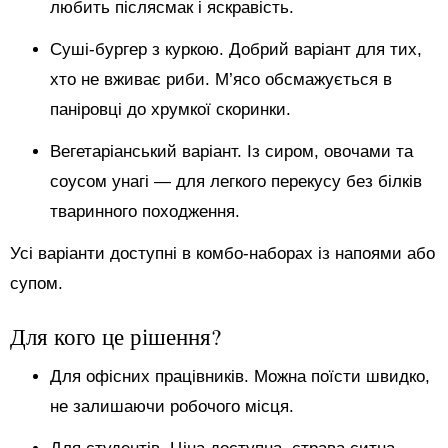
любить післясмак і яскравість.
Суші-бургер з куркою. Добрий варіант для тих,
хто не вживає риби. М’ясо обсмажується в
паніровці до хрумкої скоринки.
Вегетаріанський варіант. Із сиром, овочами та
соусом унагі — для легкого перекусу без білків
тваринного походження.
Усі варіанти доступні в комбо-наборах із напоями або
супом.
Для кого це рішення?
Для офісних працівників. Можна поїсти швидко,
не залишаючи робочого місця.