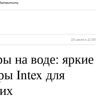
Затвитить
15 июля в 11:00
ы на воде: яркие
ы Intex для
ких