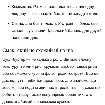
Компактно. Розмір і вага адаптовані під одну
людину — не занадто багато, не занадто мало.
Ситно, але без тяжкості. У страві — білок, овочі,
складні вуглеводи. Ідеальний баланс для другої
половини дня.
Смак, який не схожий ні на що
Суші-бургер — не калька з ролу. Він має власну
текстуру: теплий рис, хрумкий айсберг, свіжа риба
або обсмажене куряче філе, трохи гостроти. Все це
дає відчуття, ніби їси щось нове, але знайоме. Це
зовсім інша подача звичних інгредієнтів — і саме це
робить страву такою популярною серед тих, хто
давно знайомий з японською кухнею.