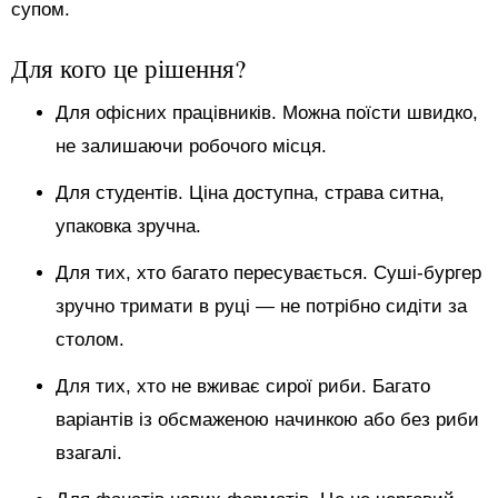
супом.
Для кого це рішення?
Для офісних працівників. Можна поїсти швидко,
не залишаючи робочого місця.
Для студентів. Ціна доступна, страва ситна,
упаковка зручна.
Для тих, хто багато пересувається. Суші-бургер
зручно тримати в руці — не потрібно сидіти за
столом.
Для тих, хто не вживає сирої риби. Багато
варіантів із обсмаженою начинкою або без риби
взагалі.