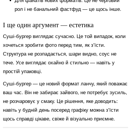
Для фанатів нових форматів. Це не черговий
рол і не банальний фастфуд — це щось інше.
І ще один аргумент — естетика
Суші-бургер виглядає сучасно. Це той випадок, коли
хочеться зробити фото перед тим, як з’їсти.
Структура не розпадається, шари видно, соус не
тече. Усе виглядає охайно й стильно — навіть у
простій упаковці.
Суші-бургер — це новий формат ланчу, який поважає
ваш час. Він не забирає зайвого, не потребує зусиль,
не розчаровує у смаку. Це рішення, яке доводить:
навіть у будній день посеред графіку можна з’їсти
щось справді цікаве, свіже й візуально приємне.