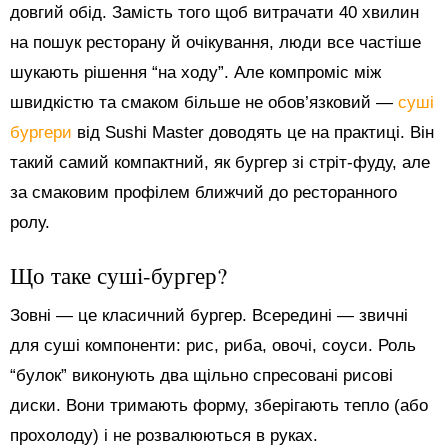
довгий обід. Замість того щоб витрачати 40 хвилин
на пошук ресторану й очікування, люди все частіше
шукають рішення “на ходу”. Але компроміс між
швидкістю та смаком більше не обов’язковий —
суші
бургери
від Sushi Master доводять це на практиці. Він
такий самий компактний, як бургер зі стріт-фуду, але
за смаковим профілем ближчий до ресторанного
ролу.
Що таке суші-бургер?
Зовні — це класичний бургер. Всередині — звичні
для суші компоненти: рис, риба, овочі, соуси. Роль
“булок” виконують два щільно спресовані рисові
диски. Вони тримають форму, зберігають тепло (або
прохолоду) і не розвалюються в руках.