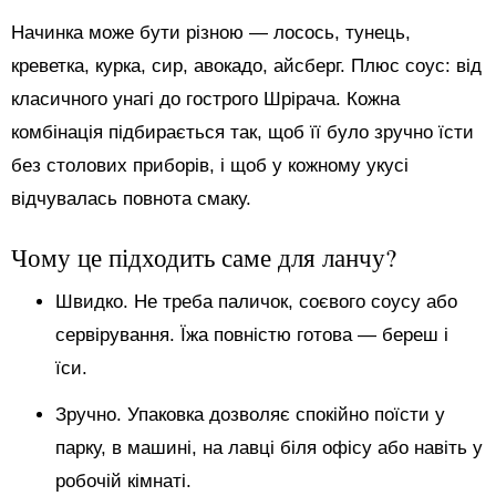
Начинка може бути різною — лосось, тунець,
креветка, курка, сир, авокадо, айсберг. Плюс соус: від
класичного унагі до гострого Шрірача. Кожна
комбінація підбирається так, щоб її було зручно їсти
без столових приборів, і щоб у кожному укусі
відчувалась повнота смаку.
Чому це підходить саме для ланчу?
Швидко. Не треба паличок, соєвого соусу або
сервірування. Їжа повністю готова — береш і
їси.
Зручно. Упаковка дозволяє спокійно поїсти у
парку, в машині, на лавці біля офісу або навіть у
робочій кімнаті.