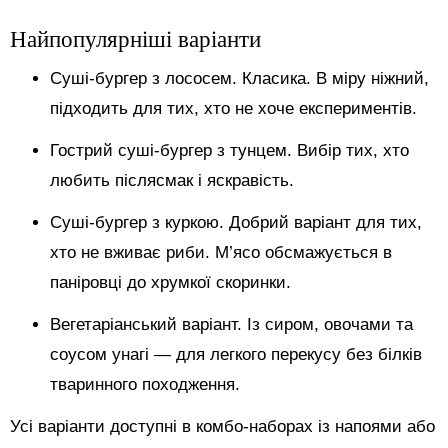
Найпопулярніші варіанти
Суші-бургер з лососем. Класика. В міру ніжний,
підходить для тих, хто не хоче експериментів.
Гострий суші-бургер з тунцем. Вибір тих, хто
любить післясмак і яскравість.
Суші-бургер з куркою. Добрий варіант для тих,
хто не вживає риби. М’ясо обсмажується в
паніровці до хрумкої скоринки.
Вегетаріанський варіант. Із сиром, овочами та
соусом унагі — для легкого перекусу без білків
тваринного походження.
Усі варіанти доступні в комбо-наборах із напоями або