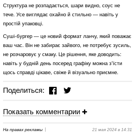
Структура не розпадається, шари видно, соус не
тече. Усе виглядає охайно й стильно — навіть у
простій упаковці.
Суші-бургер — це новий формат ланчу, який поважає
ваш час. Він не забирає зайвого, не потребує зусиль,
не розчаровує у смаку. Це рішення, яке доводить:
навіть у будній день посеред графіку можна з’їсти
щось справді цікаве, свіже й візуально приємне.
Поделиться:
Показать комментарии
На правах рекламы
21 мая 2024 в 14:31