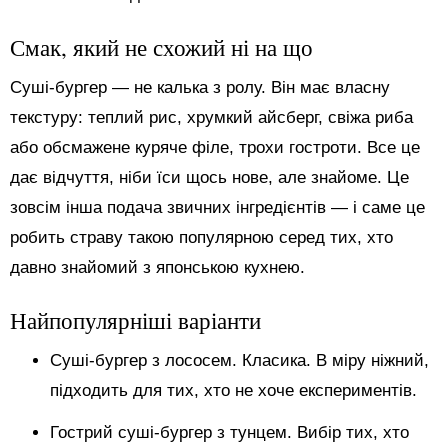
Смак, який не схожий ні на що
Суші-бургер — не калька з ролу. Він має власну
текстуру: теплий рис, хрумкий айсберг, свіжа риба
або обсмажене куряче філе, трохи гостроти. Все це
дає відчуття, ніби їси щось нове, але знайоме. Це
зовсім інша подача звичних інгредієнтів — і саме це
робить страву такою популярною серед тих, хто
давно знайомий з японською кухнею.
Найпопулярніші варіанти
Суші-бургер з лососем. Класика. В міру ніжний,
підходить для тих, хто не хоче експериментів.
Гострий суші-бургер з тунцем. Вибір тих, хто