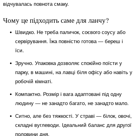
відчувалась повнота смаку.
Чому це підходить саме для ланчу?
Швидко. Не треба паличок, соєвого соусу або
сервірування. Їжа повністю готова — береш і
їси.
Зручно. Упаковка дозволяє спокійно поїсти у
парку, в машині, на лавці біля офісу або навіть у
робочій кімнаті.
Компактно. Розмір і вага адаптовані під одну
людину — не занадто багато, не занадто мало.
Ситно, але без тяжкості. У страві — білок, овочі,
складні вуглеводи. Ідеальний баланс для другої
половини дня.