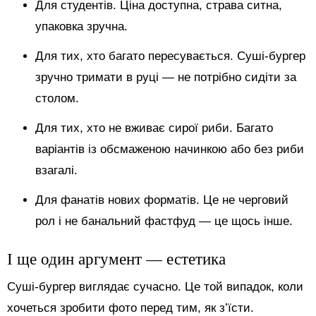
Для студентів. Ціна доступна, страва ситна,
упаковка зручна.
Для тих, хто багато пересувається. Суші-бургер
зручно тримати в руці — не потрібно сидіти за
столом.
Для тих, хто не вживає сирої риби. Багато
варіантів із обсмаженою начинкою або без риби
взагалі.
Для фанатів нових форматів. Це не черговий
рол і не банальний фастфуд — це щось інше.
І ще один аргумент — естетика
Суші-бургер виглядає сучасно. Це той випадок, коли
хочеться зробити фото перед тим, як з’їсти.