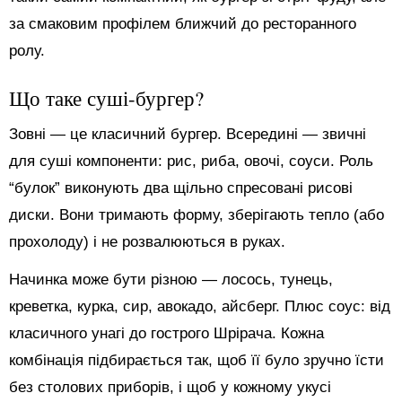
за смаковим профілем ближчий до ресторанного
ролу.
Що таке суші-бургер?
Зовні — це класичний бургер. Всередині — звичні
для суші компоненти: рис, риба, овочі, соуси. Роль
“булок” виконують два щільно спресовані рисові
диски. Вони тримають форму, зберігають тепло (або
прохолоду) і не розвалюються в руках.
Начинка може бути різною — лосось, тунець,
креветка, курка, сир, авокадо, айсберг. Плюс соус: від
класичного унагі до гострого Шрірача. Кожна
комбінація підбирається так, щоб її було зручно їсти
без столових приборів, і щоб у кожному укусі