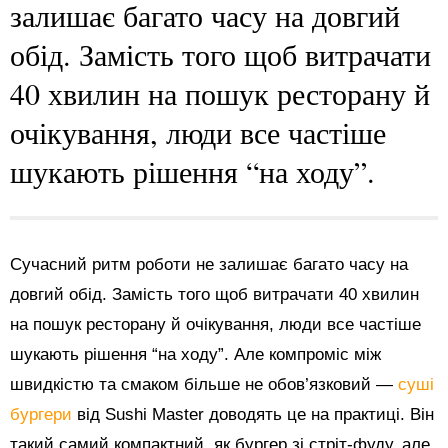
залишає багато часу на довгий
обід. Замість того щоб витрачати
40 хвилин на пошук ресторану й
очікування, люди все частіше
шукають рішення “на ходу”.
Сучасний ритм роботи не залишає багато часу на
довгий обід. Замість того щоб витрачати 40 хвилин
на пошук ресторану й очікування, люди все частіше
шукають рішення “на ходу”. Але компроміс між
швидкістю та смаком більше не обов’язковий —
суші
бургери
від Sushi Master доводять це на практиці. Він
такий самий компактний, як бургер зі стріт-фуду, але