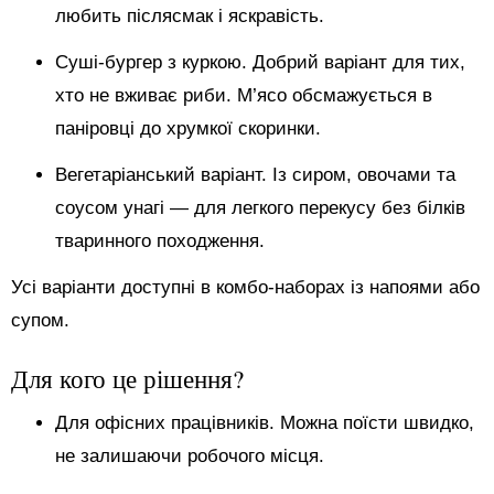
любить післясмак і яскравість.
Суші-бургер з куркою. Добрий варіант для тих,
хто не вживає риби. М’ясо обсмажується в
паніровці до хрумкої скоринки.
Вегетаріанський варіант. Із сиром, овочами та
соусом унагі — для легкого перекусу без білків
тваринного походження.
Усі варіанти доступні в комбо-наборах із напоями або
супом.
Для кого це рішення?
Для офісних працівників. Можна поїсти швидко,
не залишаючи робочого місця.