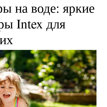
ы на воде: яркие
ы Intex для
ких