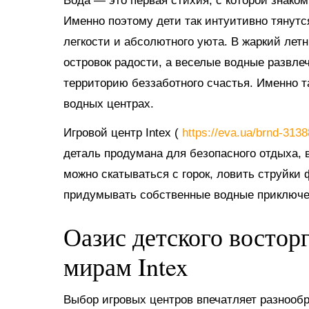
Вода — это первая стихия, с которой знако
Именно поэтому дети так интуитивно тянутс
легкости и абсолютного уюта. В жаркий ле
островок радости, а веселые водные развл
территорию беззаботного счастья. Именно 
водных центрах.
Игровой центр Intex (
https://eva.ua/brnd-313
деталь продумана для безопасного отдыха, в
можно скатываться с горок, ловить струйки
придумывать собственные водные приключе
Оазис детского востор
мирам Intex
Выбор игровых центров впечатляет разнооб