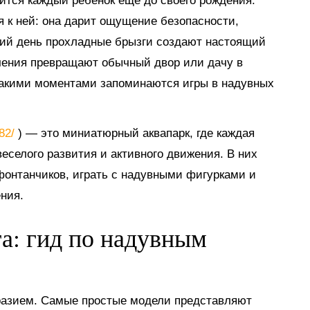
мится каждый ребенок еще до своего рождения.
я к ней: она дарит ощущение безопасности,
тний день прохладные брызги создают настоящий
ечения превращают обычный двор или дачу в
такими моментами запоминаются игры в надувных
882/
) — это миниатюрный аквапарк, где каждая
еселого развития и активного движения. В них
 фонтанчиков, играть с надувными фигурками и
ния.
га: гид по надувным
разием. Самые простые модели представляют