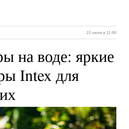
15 июля в 11:00
ы на воде: яркие
ы Intex для
ких