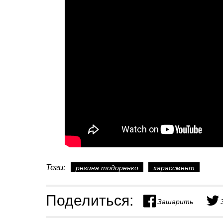
Теги:
регина тодоренко
харассмент
Поделиться:
Зашарить