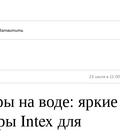
Затвитить
15 июля в 11:00
ы на воде: яркие
ы Intex для