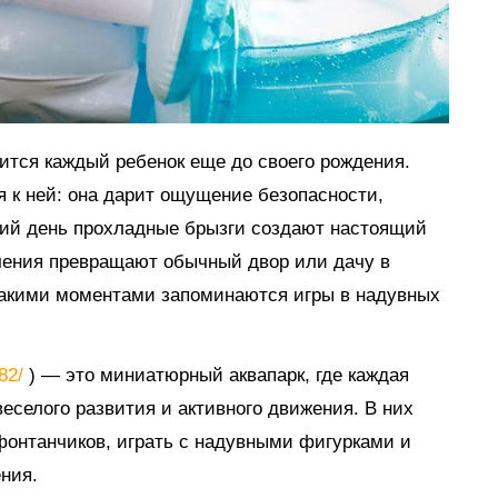
мится каждый ребенок еще до своего рождения.
я к ней: она дарит ощущение безопасности,
тний день прохладные брызги создают настоящий
ечения превращают обычный двор или дачу в
такими моментами запоминаются игры в надувных
882/
) — это миниатюрный аквапарк, где каждая
еселого развития и активного движения. В них
 фонтанчиков, играть с надувными фигурками и
ния.