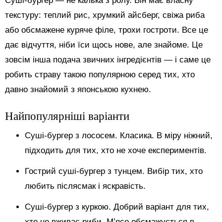
Суші-бургер — не калька з ролу. Він має власну
текстуру: теплий рис, хрумкий айсберг, свіжа риба
або обсмажене куряче філе, трохи гостроти. Все це
дає відчуття, ніби їси щось нове, але знайоме. Це
зовсім інша подача звичних інгредієнтів — і саме це
робить страву такою популярною серед тих, хто
давно знайомий з японською кухнею.
Найпопулярніші варіанти
Суші-бургер з лососем. Класика. В міру ніжний,
підходить для тих, хто не хоче експериментів.
Гострий суші-бургер з тунцем. Вибір тих, хто
любить післясмак і яскравість.
Суші-бургер з куркою. Добрий варіант для тих,
хто не вживає риби. М’ясо обсмажується в