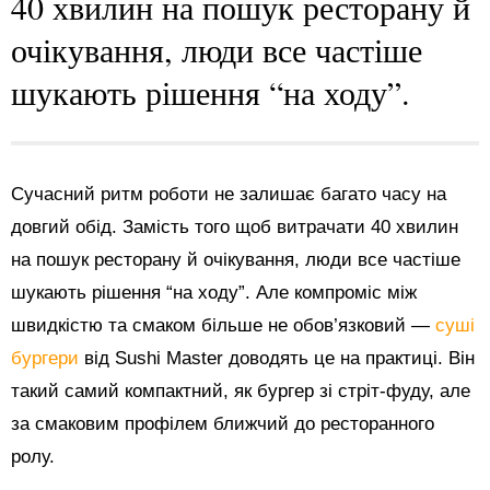
40 хвилин на пошук ресторану й
очікування, люди все частіше
шукають рішення “на ходу”.
Сучасний ритм роботи не залишає багато часу на
довгий обід. Замість того щоб витрачати 40 хвилин
на пошук ресторану й очікування, люди все частіше
шукають рішення “на ходу”. Але компроміс між
швидкістю та смаком більше не обов’язковий —
суші
бургери
від Sushi Master доводять це на практиці. Він
такий самий компактний, як бургер зі стріт-фуду, але
за смаковим профілем ближчий до ресторанного
ролу.