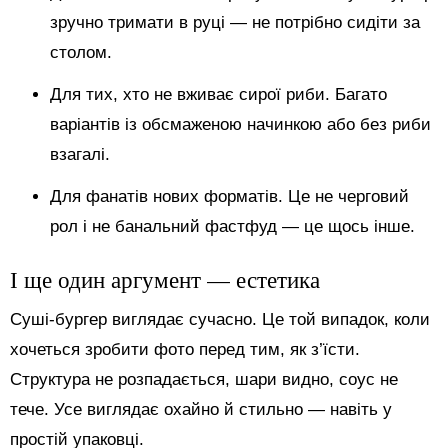
зручно тримати в руці — не потрібно сидіти за
столом.
Для тих, хто не вживає сирої риби. Багато
варіантів із обсмаженою начинкою або без риби
взагалі.
Для фанатів нових форматів. Це не черговий
рол і не банальний фастфуд — це щось інше.
І ще один аргумент — естетика
Суші-бургер виглядає сучасно. Це той випадок, коли
хочеться зробити фото перед тим, як з’їсти.
Структура не розпадається, шари видно, соус не
тече. Усе виглядає охайно й стильно — навіть у
простій упаковці.