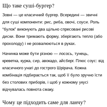
Що таке суші-бургер?
Зовні — це класичний бургер. Всередині — звичні
для суші компоненти: рис, риба, овочі, соуси. Роль
“булок” виконують два щільно спресовані рисові
диски. Вони тримають форму, зберігають тепло (або
прохолоду) і не розвалюються в руках.
Начинка може бути різною — лосось, тунець,
креветка, курка, сир, авокадо, айсберг. Плюс соус: від
класичного унагі до гострого Шрірача. Кожна
комбінація підбирається так, щоб її було зручно їсти
без столових приборів, і щоб у кожному укусі
відчувалась повнота смаку.
Чому це підходить саме для ланчу?