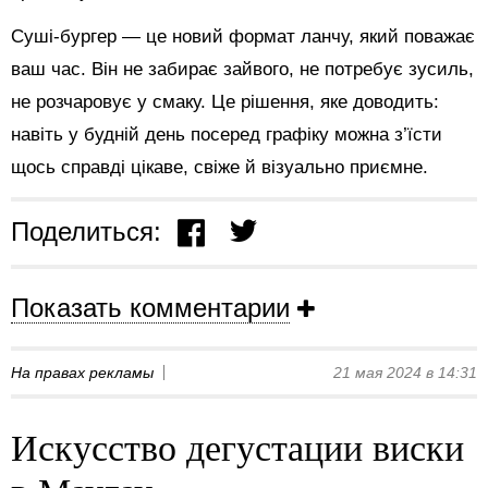
Суші-бургер — це новий формат ланчу, який поважає
ваш час. Він не забирає зайвого, не потребує зусиль,
не розчаровує у смаку. Це рішення, яке доводить:
навіть у будній день посеред графіку можна з’їсти
щось справді цікаве, свіже й візуально приємне.
Поделиться:
Показать комментарии
На правах рекламы
21 мая 2024 в 14:31
Искусство дегустации виски