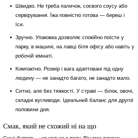
Швидко. Не треба паличок, соєвого соусу або
сервірування. Їжа повністю готова — береш і
їси.
Зручно. Упаковка дозволяє спокійно поїсти у
парку, в машині, на лавці біля офісу або навіть у
робочій кімнаті.
Компактно. Розмір і вага адаптовані під одну
людину — не занадто багато, не занадто мало.
Ситно, але без тяжкості. У страві — білок, овочі,
складні вуглеводи. Ідеальний баланс для другої
половини дня.
Смак, який не схожий ні на що