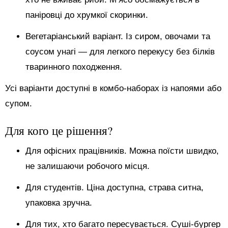
паніровці до хрумкої скоринки.
Вегетаріанський варіант. Із сиром, овочами та
соусом унагі — для легкого перекусу без білків
тваринного походження.
Усі варіанти доступні в комбо-наборах із напоями або
супом.
Для кого це рішення?
Для офісних працівників. Можна поїсти швидко,
не залишаючи робочого місця.
Для студентів. Ціна доступна, страва ситна,
упаковка зручна.
Для тих, хто багато пересувається. Суші-бургер