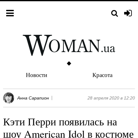
Новости
Красота
Анна Сарапион
28 апреля 2020 в 12:20
Кэти Перри появилась на
шоу American Idol в костюме