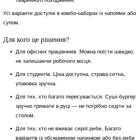
тваринного походження.
Усі варіанти доступні в комбо-наборах із напоями або
супом.
Для кого це рішення?
Для офісних працівників. Можна поїсти швидко,
не залишаючи робочого місця.
Для студентів. Ціна доступна, страва ситна,
упаковка зручна.
Для тих, хто багато пересувається. Суші-бургер
зручно тримати в руці — не потрібно сидіти за
столом.
Для тих, хто не вживає сирої риби. Багато
варіантів із обсмаженою начинкою або без риби