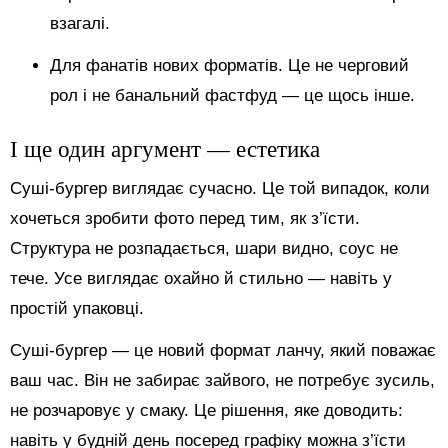
взагалі.
Для фанатів нових форматів. Це не черговий
рол і не банальний фастфуд — це щось інше.
І ще один аргумент — естетика
Суші-бургер виглядає сучасно. Це той випадок, коли
хочеться зробити фото перед тим, як з’їсти.
Структура не розпадається, шари видно, соус не
тече. Усе виглядає охайно й стильно — навіть у
простій упаковці.
Суші-бургер — це новий формат ланчу, який поважає
ваш час. Він не забирає зайвого, не потребує зусиль,
не розчаровує у смаку. Це рішення, яке доводить:
навіть у будній день посеред графіку можна з’їсти