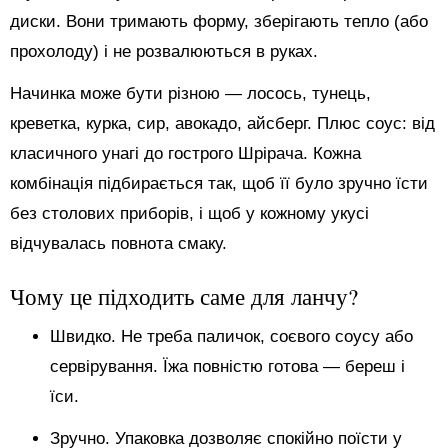
диски. Вони тримають форму, зберігають тепло (або
прохолоду) і не розвалюються в руках.
Начинка може бути різною — лосось, тунець,
креветка, курка, сир, авокадо, айсберг. Плюс соус: від
класичного унагі до гострого Шрірача. Кожна
комбінація підбирається так, щоб її було зручно їсти
без столових приборів, і щоб у кожному укусі
відчувалась повнота смаку.
Чому це підходить саме для ланчу?
Швидко. Не треба паличок, соєвого соусу або
сервірування. Їжа повністю готова — береш і
їси.
Зручно. Упаковка дозволяє спокійно поїсти у