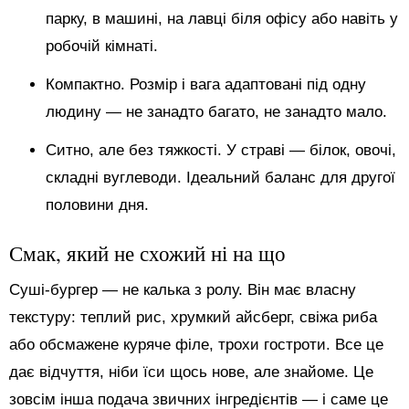
парку, в машині, на лавці біля офісу або навіть у
робочій кімнаті.
Компактно. Розмір і вага адаптовані під одну
людину — не занадто багато, не занадто мало.
Ситно, але без тяжкості. У страві — білок, овочі,
складні вуглеводи. Ідеальний баланс для другої
половини дня.
Смак, який не схожий ні на що
Суші-бургер — не калька з ролу. Він має власну
текстуру: теплий рис, хрумкий айсберг, свіжа риба
або обсмажене куряче філе, трохи гостроти. Все це
дає відчуття, ніби їси щось нове, але знайоме. Це
зовсім інша подача звичних інгредієнтів — і саме це