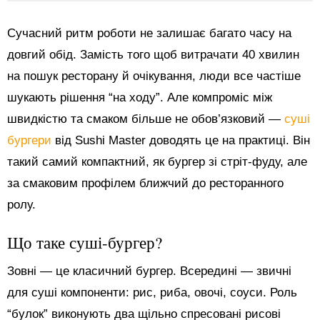
Сучасний ритм роботи не залишає багато часу на
довгий обід. Замість того щоб витрачати 40 хвилин
на пошук ресторану й очікування, люди все частіше
шукають рішення “на ходу”. Але компроміс між
швидкістю та смаком більше не обов’язковий —
суші
бургери
від Sushi Master доводять це на практиці. Він
такий самий компактний, як бургер зі стріт-фуду, але
за смаковим профілем ближчий до ресторанного
ролу.
Що таке суші-бургер?
Зовні — це класичний бургер. Всередині — звичні
для суші компоненти: рис, риба, овочі, соуси. Роль
“булок” виконують два щільно спресовані рисові