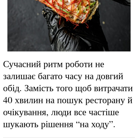
Сучасний ритм роботи не
залишає багато часу на довгий
обід. Замість того щоб витрачати
40 хвилин на пошук ресторану й
очікування, люди все частіше
шукають рішення “на ходу”.