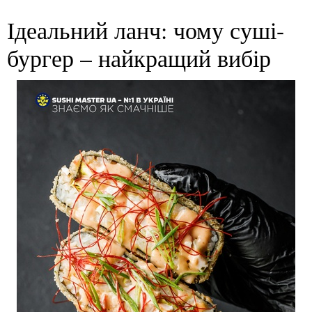
Ідеальний ланч: чому суші-
бургер – найкращий вибір