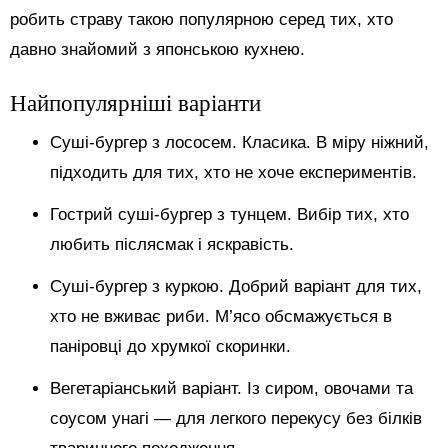
робить страву такою популярною серед тих, хто
давно знайомий з японською кухнею.
Найпопулярніші варіанти
Суші-бургер з лососем. Класика. В міру ніжний,
підходить для тих, хто не хоче експериментів.
Гострий суші-бургер з тунцем. Вибір тих, хто
любить післясмак і яскравість.
Суші-бургер з куркою. Добрий варіант для тих,
хто не вживає риби. М’ясо обсмажується в
паніровці до хрумкої скоринки.
Вегетаріанський варіант. Із сиром, овочами та
соусом унагі — для легкого перекусу без білків