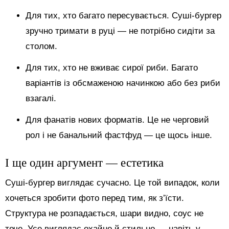
Для тих, хто багато пересувається. Суші-бургер
зручно тримати в руці — не потрібно сидіти за
столом.
Для тих, хто не вживає сирої риби. Багато
варіантів із обсмаженою начинкою або без риби
взагалі.
Для фанатів нових форматів. Це не черговий
рол і не банальний фастфуд — це щось інше.
І ще один аргумент — естетика
Суші-бургер виглядає сучасно. Це той випадок, коли
хочеться зробити фото перед тим, як з’їсти.
Структура не розпадається, шари видно, соус не
тече. Усе виглядає охайно й стильно — навіть у