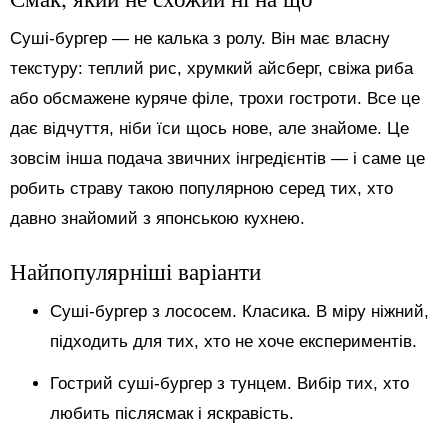
Суші-бургер — не калька з ролу. Він має власну
текстуру: теплий рис, хрумкий айсберг, свіжа риба
або обсмажене куряче філе, трохи гостроти. Все це
дає відчуття, ніби їси щось нове, але знайоме. Це
зовсім інша подача звичних інгредієнтів — і саме це
робить страву такою популярною серед тих, хто
давно знайомий з японською кухнею.
Найпопулярніші варіанти
Суші-бургер з лососем. Класика. В міру ніжний,
підходить для тих, хто не хоче експериментів.
Гострий суші-бургер з тунцем. Вибір тих, хто
любить післясмак і яскравість.