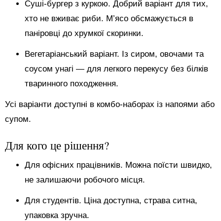
Суші-бургер з куркою. Добрий варіант для тих,
хто не вживає риби. М’ясо обсмажується в
паніровці до хрумкої скоринки.
Вегетаріанський варіант. Із сиром, овочами та
соусом унагі — для легкого перекусу без білків
тваринного походження.
Усі варіанти доступні в комбо-наборах із напоями або
супом.
Для кого це рішення?
Для офісних працівників. Можна поїсти швидко,
не залишаючи робочого місця.
Для студентів. Ціна доступна, страва ситна,
упаковка зручна.