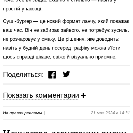
простій упаковці.
Суші-бургер — це новий формат ланчу, який поважає
ваш час. Він не забирає зайвого, не потребує зусиль,
не розчаровує у смаку. Це рішення, яке доводить:
навіть у будній день посеред графіку можна з’їсти
щось справді цікаве, свіже й візуально приємне.
Поделиться:
Показать комментарии
На правах рекламы
21 мая 2024 в 14:31