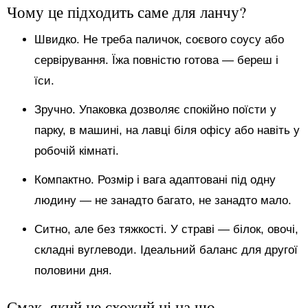
Чому це підходить саме для ланчу?
Швидко. Не треба паличок, соєвого соусу або
сервірування. Їжа повністю готова — береш і
їси.
Зручно. Упаковка дозволяє спокійно поїсти у
парку, в машині, на лавці біля офісу або навіть у
робочій кімнаті.
Компактно. Розмір і вага адаптовані під одну
людину — не занадто багато, не занадто мало.
Ситно, але без тяжкості. У страві — білок, овочі,
складні вуглеводи. Ідеальний баланс для другої
половини дня.
Смак, який не схожий ні на що