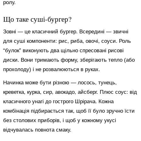
ролу.
Що таке суші-бургер?
Зовні — це класичний бургер. Всередині — звичні
для суші компоненти: рис, риба, овочі, соуси. Роль
“булок” виконують два щільно спресовані рисові
диски. Вони тримають форму, зберігають тепло (або
прохолоду) і не розвалюються в руках.
Начинка може бути різною — лосось, тунець,
креветка, курка, сир, авокадо, айсберг. Плюс соус: від
класичного унагі до гострого Шрірача. Кожна
комбінація підбирається так, щоб її було зручно їсти
без столових приборів, і щоб у кожному укусі
відчувалась повнота смаку.