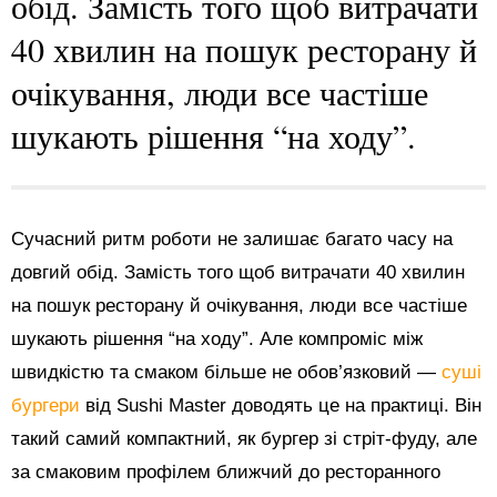
обід. Замість того щоб витрачати
40 хвилин на пошук ресторану й
очікування, люди все частіше
шукають рішення “на ходу”.
Сучасний ритм роботи не залишає багато часу на
довгий обід. Замість того щоб витрачати 40 хвилин
на пошук ресторану й очікування, люди все частіше
шукають рішення “на ходу”. Але компроміс між
швидкістю та смаком більше не обов’язковий —
суші
бургери
від Sushi Master доводять це на практиці. Він
такий самий компактний, як бургер зі стріт-фуду, але
за смаковим профілем ближчий до ресторанного