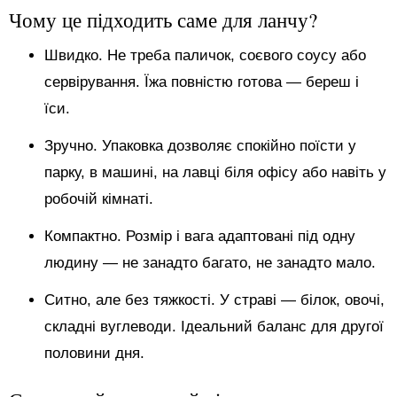
Чому це підходить саме для ланчу?
Швидко. Не треба паличок, соєвого соусу або
сервірування. Їжа повністю готова — береш і
їси.
Зручно. Упаковка дозволяє спокійно поїсти у
парку, в машині, на лавці біля офісу або навіть у
робочій кімнаті.
Компактно. Розмір і вага адаптовані під одну
людину — не занадто багато, не занадто мало.
Ситно, але без тяжкості. У страві — білок, овочі,
складні вуглеводи. Ідеальний баланс для другої
половини дня.