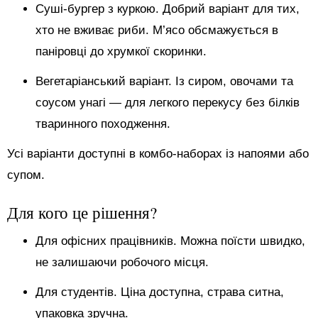
Суші-бургер з куркою. Добрий варіант для тих,
хто не вживає риби. М’ясо обсмажується в
паніровці до хрумкої скоринки.
Вегетаріанський варіант. Із сиром, овочами та
соусом унагі — для легкого перекусу без білків
тваринного походження.
Усі варіанти доступні в комбо-наборах із напоями або
супом.
Для кого це рішення?
Для офісних працівників. Можна поїсти швидко,
не залишаючи робочого місця.
Для студентів. Ціна доступна, страва ситна,
упаковка зручна.