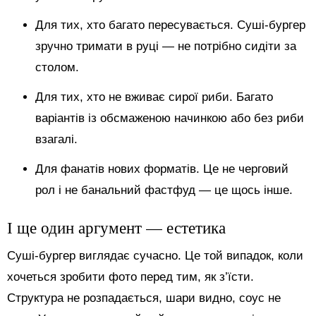
Для тих, хто багато пересувається. Суші-бургер
зручно тримати в руці — не потрібно сидіти за
столом.
Для тих, хто не вживає сирої риби. Багато
варіантів із обсмаженою начинкою або без риби
взагалі.
Для фанатів нових форматів. Це не черговий
рол і не банальний фастфуд — це щось інше.
І ще один аргумент — естетика
Суші-бургер виглядає сучасно. Це той випадок, коли
хочеться зробити фото перед тим, як з’їсти.
Структура не розпадається, шари видно, соус не