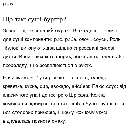
ролу.
Що таке суші-бургер?
Зовні — це класичний бургер. Всередині — звичні
для суші компоненти: рис, риба, овочі, соуси. Роль
“булок” виконують два щільно спресовані рисові
диски. Вони тримають форму, зберігають тепло (або
прохолоду) і не розвалюються в руках.
Начинка може бути різною — лосось, тунець,
креветка, курка, сир, авокадо, айсберг. Плюс соус: від
класичного унагі до гострого Шрірача. Кожна
комбінація підбирається так, щоб її було зручно їсти
без столових приборів, і щоб у кожному укусі
відчувалась повнота смаку.