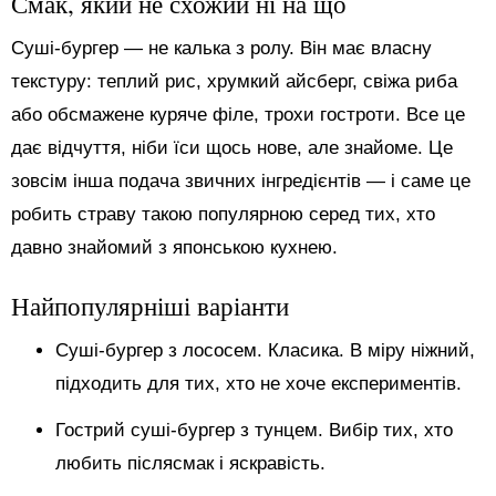
Смак, який не схожий ні на що
Суші-бургер — не калька з ролу. Він має власну
текстуру: теплий рис, хрумкий айсберг, свіжа риба
або обсмажене куряче філе, трохи гостроти. Все це
дає відчуття, ніби їси щось нове, але знайоме. Це
зовсім інша подача звичних інгредієнтів — і саме це
робить страву такою популярною серед тих, хто
давно знайомий з японською кухнею.
Найпопулярніші варіанти
Суші-бургер з лососем. Класика. В міру ніжний,
підходить для тих, хто не хоче експериментів.
Гострий суші-бургер з тунцем. Вибір тих, хто
любить післясмак і яскравість.