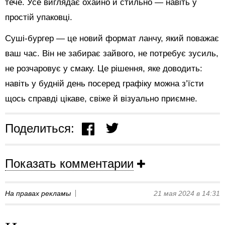
тече. Усе виглядає охайно й стильно — навіть у
простій упаковці.
Суші-бургер — це новий формат ланчу, який поважає
ваш час. Він не забирає зайвого, не потребує зусиль,
не розчаровує у смаку. Це рішення, яке доводить:
навіть у будній день посеред графіку можна з’їсти
щось справді цікаве, свіже й візуально приємне.
Поделиться:
Показать комментарии
На правах рекламы
21 мая 2024 в 14:31