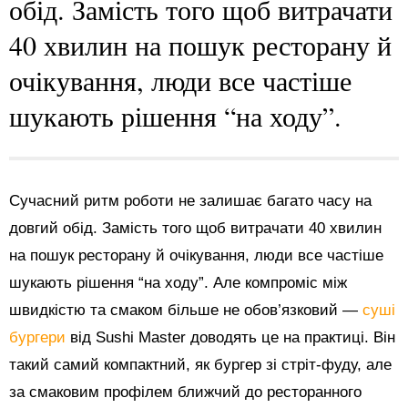
обід. Замість того щоб витрачати
40 хвилин на пошук ресторану й
очікування, люди все частіше
шукають рішення “на ходу”.
Сучасний ритм роботи не залишає багато часу на
довгий обід. Замість того щоб витрачати 40 хвилин
на пошук ресторану й очікування, люди все частіше
шукають рішення “на ходу”. Але компроміс між
швидкістю та смаком більше не обов’язковий —
суші
бургери
від Sushi Master доводять це на практиці. Він
такий самий компактний, як бургер зі стріт-фуду, але
за смаковим профілем ближчий до ресторанного