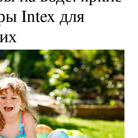
ы Intex для
ких