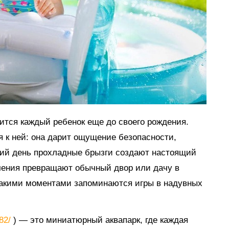
мится каждый ребенок еще до своего рождения.
я к ней: она дарит ощущение безопасности,
тний день прохладные брызги создают настоящий
ечения превращают обычный двор или дачу в
такими моментами запоминаются игры в надувных
882/
) — это миниатюрный аквапарк, где каждая