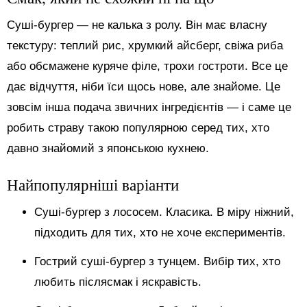
Суші-бургер — не калька з ролу. Він має власну
текстуру: теплий рис, хрумкий айсберг, свіжа риба
або обсмажене куряче філе, трохи гостроти. Все це
дає відчуття, ніби їси щось нове, але знайоме. Це
зовсім інша подача звичних інгредієнтів — і саме це
робить страву такою популярною серед тих, хто
давно знайомий з японською кухнею.
Найпопулярніші варіанти
Суші-бургер з лососем. Класика. В міру ніжний,
підходить для тих, хто не хоче експериментів.
Гострий суші-бургер з тунцем. Вибір тих, хто
любить післясмак і яскравість.