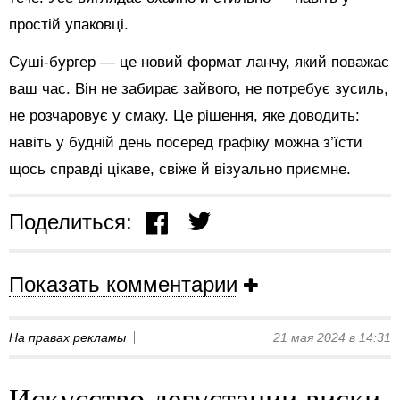
простій упаковці.
Суші-бургер — це новий формат ланчу, який поважає
ваш час. Він не забирає зайвого, не потребує зусиль,
не розчаровує у смаку. Це рішення, яке доводить:
навіть у будній день посеред графіку можна з’їсти
щось справді цікаве, свіже й візуально приємне.
Поделиться:
Показать комментарии
На правах рекламы
21 мая 2024 в 14:31
Искусство дегустации виски