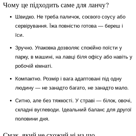
Чому це підходить саме для ланчу?
Швидко. Не треба паличок, соєвого соусу або
сервірування. Їжа повністю готова — береш і
їси.
Зручно. Упаковка дозволяє спокійно поїсти у
парку, в машині, на лавці біля офісу або навіть у
робочій кімнаті.
Компактно. Розмір і вага адаптовані під одну
людину — не занадто багато, не занадто мало.
Ситно, але без тяжкості. У страві — білок, овочі,
складні вуглеводи. Ідеальний баланс для другої
половини дня.
Смак, який не схожий ні на що