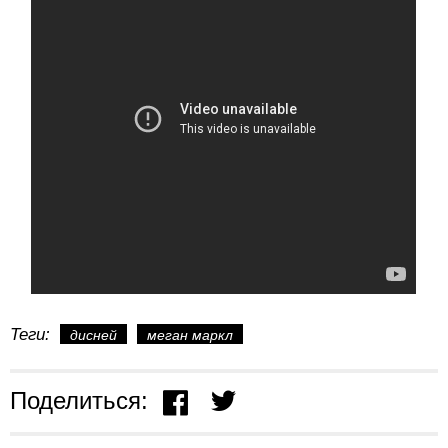
Теги:
дисней
меган маркл
Поделиться: