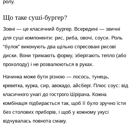
ролу.
Що таке суші-бургер?
Зовні — це класичний бургер. Всередині — звичні
для суші компоненти: рис, риба, овочі, соуси. Роль
“булок” виконують два щільно спресовані рисові
диски. Вони тримають форму, зберігають тепло (або
прохолоду) і не розвалюються в руках.
Начинка може бути різною — лосось, тунець,
креветка, курка, сир, авокадо, айсберг. Плюс соус: від
класичного унагі до гострого Шрірача. Кожна
комбінація підбирається так, щоб її було зручно їсти
без столових приборів, і щоб у кожному укусі
відчувалась повнота смаку.