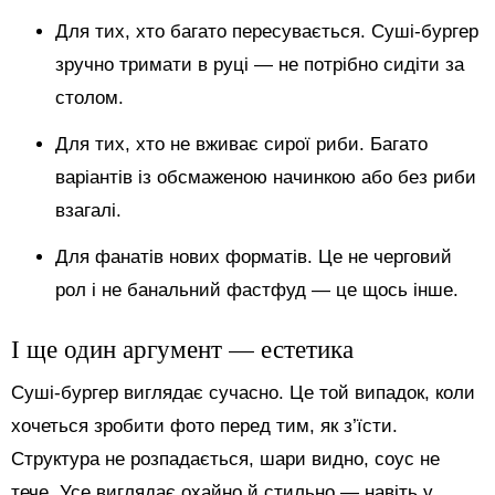
Для тих, хто багато пересувається. Суші-бургер
зручно тримати в руці — не потрібно сидіти за
столом.
Для тих, хто не вживає сирої риби. Багато
варіантів із обсмаженою начинкою або без риби
взагалі.
Для фанатів нових форматів. Це не черговий
рол і не банальний фастфуд — це щось інше.
І ще один аргумент — естетика
Суші-бургер виглядає сучасно. Це той випадок, коли
хочеться зробити фото перед тим, як з’їсти.
Структура не розпадається, шари видно, соус не
тече. Усе виглядає охайно й стильно — навіть у