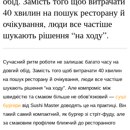
обід. Замість того щоб витрачати
40 хвилин на пошук ресторану й
очікування, люди все частіше
шукають рішення “на ходу”.
Сучасний ритм роботи не залишає багато часу на
довгий обід. Замість того щоб витрачати 40 хвилин
на пошук ресторану й очікування, люди все частіше
шукають рішення “на ходу”. Але компроміс між
швидкістю та смаком більше не обов’язковий —
суші
бургери
від Sushi Master доводять це на практиці. Він
такий самий компактний, як бургер зі стріт-фуду, але
за смаковим профілем ближчий до ресторанного