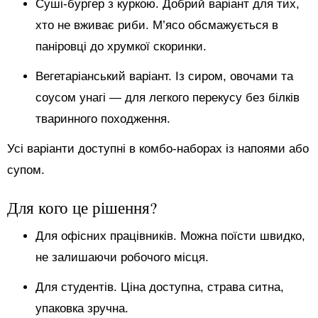
Суші-бургер з куркою. Добрий варіант для тих,
хто не вживає риби. М’ясо обсмажується в
паніровці до хрумкої скоринки.
Вегетаріанський варіант. Із сиром, овочами та
соусом унагі — для легкого перекусу без білків
тваринного походження.
Усі варіанти доступні в комбо-наборах із напоями або
супом.
Для кого це рішення?
Для офісних працівників. Можна поїсти швидко,
не залишаючи робочого місця.
Для студентів. Ціна доступна, страва ситна,
упаковка зручна.