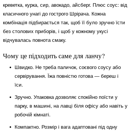
креветка, курка, сир, авокадо, айсберг. Плюс соус: від
класичного унагі до гострого Шрірача. Кожна
комбінація підбирається так, щоб її було зручно їсти
без столових приборів, і щоб у кожному укусі
відчувалась повнота смаку.
Чому це підходить саме для ланчу?
Швидко. Не треба паличок, соєвого соусу або
сервірування. Їжа повністю готова — береш і
їси.
Зручно. Упаковка дозволяє спокійно поїсти у
парку, в машині, на лавці біля офісу або навіть у
робочій кімнаті.
Компактно. Розмір і вага адаптовані під одну