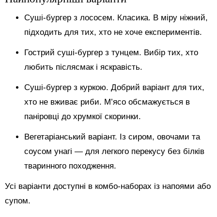
Суші-бургер з лососем. Класика. В міру ніжний,
підходить для тих, хто не хоче експериментів.
Гострий суші-бургер з тунцем. Вибір тих, хто
любить післясмак і яскравість.
Суші-бургер з куркою. Добрий варіант для тих,
хто не вживає риби. М’ясо обсмажується в
паніровці до хрумкої скоринки.
Вегетаріанський варіант. Із сиром, овочами та
соусом унагі — для легкого перекусу без білків
тваринного походження.
Усі варіанти доступні в комбо-наборах із напоями або
супом.