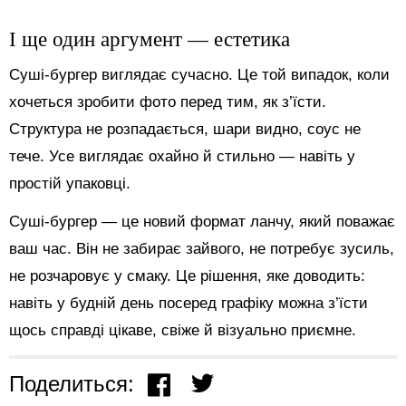
І ще один аргумент — естетика
Суші-бургер виглядає сучасно. Це той випадок, коли
хочеться зробити фото перед тим, як з’їсти.
Структура не розпадається, шари видно, соус не
тече. Усе виглядає охайно й стильно — навіть у
простій упаковці.
Суші-бургер — це новий формат ланчу, який поважає
ваш час. Він не забирає зайвого, не потребує зусиль,
не розчаровує у смаку. Це рішення, яке доводить:
навіть у будній день посеред графіку можна з’їсти
щось справді цікаве, свіже й візуально приємне.
Поделиться: