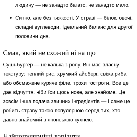
людину — не занадто багато, не занадто мало.
Ситно, але без тяжкості. У страві — білок, овочі,
складні вуглеводи. Ідеальний баланс для другої
половини дня.
Смак, який не схожий ні на що
Суші-бургер — не калька з ролу. Він має власну
текстуру: теплий рис, хрумкий айсберг, свіжа риба
або обсмажене куряче філе, трохи гостроти. Все це
дає відчуття, ніби їси щось нове, але знайоме. Це
зовсім інша подача звичних інгредієнтів — і саме це
робить страву такою популярною серед тих, хто
давно знайомий з японською кухнею.
Найпопулярніші варіанти