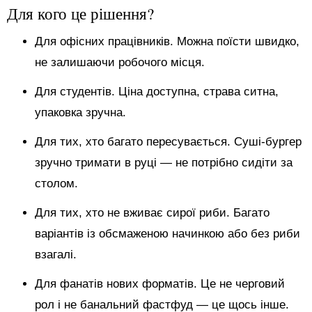
Для кого це рішення?
Для офісних працівників. Можна поїсти швидко,
не залишаючи робочого місця.
Для студентів. Ціна доступна, страва ситна,
упаковка зручна.
Для тих, хто багато пересувається. Суші-бургер
зручно тримати в руці — не потрібно сидіти за
столом.
Для тих, хто не вживає сирої риби. Багато
варіантів із обсмаженою начинкою або без риби
взагалі.
Для фанатів нових форматів. Це не черговий
рол і не банальний фастфуд — це щось інше.