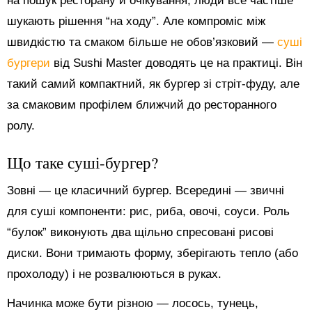
на пошук ресторану й очікування, люди все частіше
шукають рішення “на ходу”. Але компроміс між
швидкістю та смаком більше не обов’язковий —
суші
бургери
від Sushi Master доводять це на практиці. Він
такий самий компактний, як бургер зі стріт-фуду, але
за смаковим профілем ближчий до ресторанного
ролу.
Що таке суші-бургер?
Зовні — це класичний бургер. Всередині — звичні
для суші компоненти: рис, риба, овочі, соуси. Роль
“булок” виконують два щільно спресовані рисові
диски. Вони тримають форму, зберігають тепло (або
прохолоду) і не розвалюються в руках.
Начинка може бути різною — лосось, тунець,