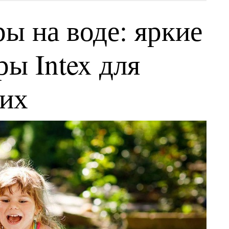
ы на воде: яркие
ы Intex для
ких