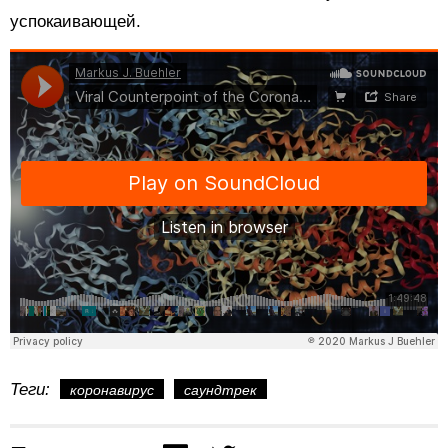
успокаивающей.
Теги:
коронавирус
саундтрек