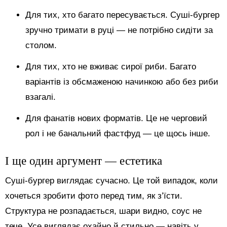
Для тих, хто багато пересувається. Суші-бургер
зручно тримати в руці — не потрібно сидіти за
столом.
Для тих, хто не вживає сирої риби. Багато
варіантів із обсмаженою начинкою або без риби
взагалі.
Для фанатів нових форматів. Це не черговий
рол і не банальний фастфуд — це щось інше.
І ще один аргумент — естетика
Суші-бургер виглядає сучасно. Це той випадок, коли
хочеться зробити фото перед тим, як з’їсти.
Структура не розпадається, шари видно, соус не
тече. Усе виглядає охайно й стильно — навіть у