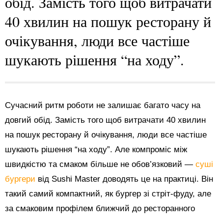
обід. Замість того щоб витрачати
40 хвилин на пошук ресторану й
очікування, люди все частіше
шукають рішення “на ходу”.
Сучасний ритм роботи не залишає багато часу на
довгий обід. Замість того щоб витрачати 40 хвилин
на пошук ресторану й очікування, люди все частіше
шукають рішення “на ходу”. Але компроміс між
швидкістю та смаком більше не обов’язковий —
суші
бургери
від Sushi Master доводять це на практиці. Він
такий самий компактний, як бургер зі стріт-фуду, але
за смаковим профілем ближчий до ресторанного