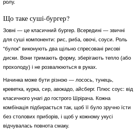
ролу.
Що таке суші-бургер?
Зовні — це класичний бургер. Всередині — звичні
для суші компоненти: рис, риба, овочі, соуси. Роль
“булок” виконують два щільно спресовані рисові
диски. Вони тримають форму, зберігають тепло (або
прохолоду) і не розвалюються в руках.
Начинка може бути різною — лосось, тунець,
креветка, курка, сир, авокадо, айсберг. Плюс соус: від
класичного унагі до гострого Шрірача. Кожна
комбінація підбирається так, щоб її було зручно їсти
без столових приборів, і щоб у кожному укусі
відчувалась повнота смаку.