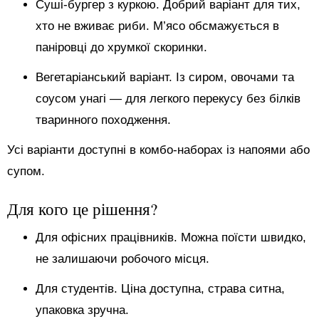
Суші-бургер з куркою. Добрий варіант для тих,
хто не вживає риби. М’ясо обсмажується в
паніровці до хрумкої скоринки.
Вегетаріанський варіант. Із сиром, овочами та
соусом унагі — для легкого перекусу без білків
тваринного походження.
Усі варіанти доступні в комбо-наборах із напоями або
супом.
Для кого це рішення?
Для офісних працівників. Можна поїсти швидко,
не залишаючи робочого місця.
Для студентів. Ціна доступна, страва ситна,
упаковка зручна.