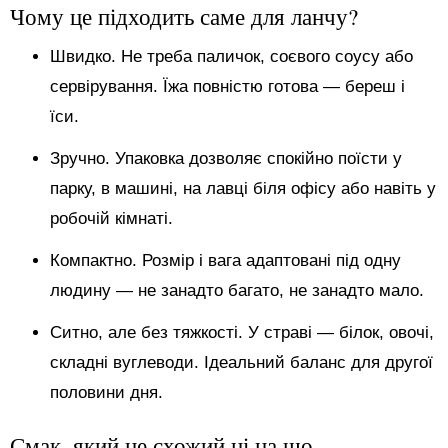
Чому це підходить саме для ланчу?
Швидко. Не треба паличок, соєвого соусу або
сервірування. Їжа повністю готова — береш і
їси.
Зручно. Упаковка дозволяє спокійно поїсти у
парку, в машині, на лавці біля офісу або навіть у
робочій кімнаті.
Компактно. Розмір і вага адаптовані під одну
людину — не занадто багато, не занадто мало.
Ситно, але без тяжкості. У страві — білок, овочі,
складні вуглеводи. Ідеальний баланс для другої
половини дня.
Смак, який не схожий ні на що