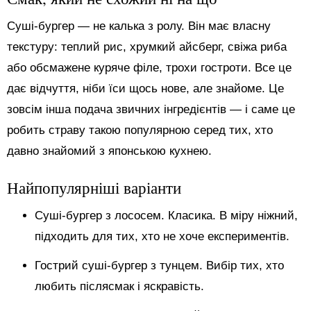
Суші-бургер — не калька з ролу. Він має власну
текстуру: теплий рис, хрумкий айсберг, свіжа риба
або обсмажене куряче філе, трохи гостроти. Все це
дає відчуття, ніби їси щось нове, але знайоме. Це
зовсім інша подача звичних інгредієнтів — і саме це
робить страву такою популярною серед тих, хто
давно знайомий з японською кухнею.
Найпопулярніші варіанти
Суші-бургер з лососем. Класика. В міру ніжний,
підходить для тих, хто не хоче експериментів.
Гострий суші-бургер з тунцем. Вибір тих, хто
любить післясмак і яскравість.