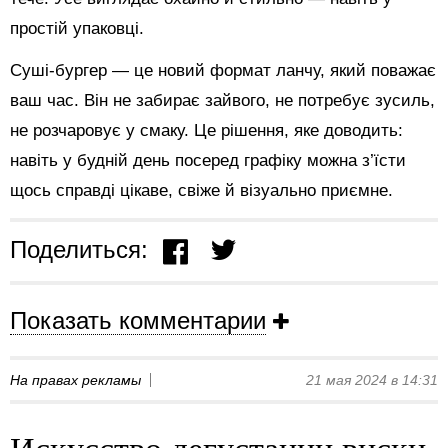
простій упаковці.
Суші-бургер — це новий формат ланчу, який поважає
ваш час. Він не забирає зайвого, не потребує зусиль,
не розчаровує у смаку. Це рішення, яке доводить:
навіть у будній день посеред графіку можна з’їсти
щось справді цікаве, свіже й візуально приємне.
Поделиться:
Показать комментарии
На правах рекламы
21 мая 2024 в 14:31
Искусство дегустации виски