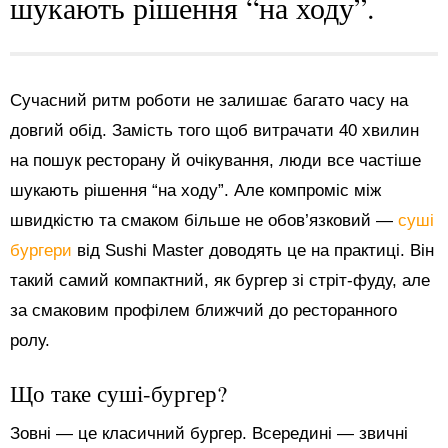
шукають рішення “на ходу”.
Сучасний ритм роботи не залишає багато часу на
довгий обід. Замість того щоб витрачати 40 хвилин
на пошук ресторану й очікування, люди все частіше
шукають рішення “на ходу”. Але компроміс між
швидкістю та смаком більше не обов’язковий —
суші
бургери
від Sushi Master доводять це на практиці. Він
такий самий компактний, як бургер зі стріт-фуду, але
за смаковим профілем ближчий до ресторанного
ролу.
Що таке суші-бургер?
Зовні — це класичний бургер. Всередині — звичні