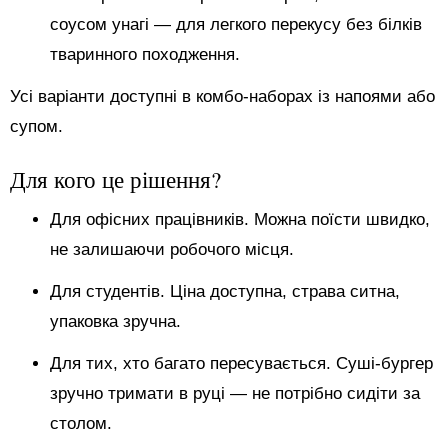
соусом унагі — для легкого перекусу без білків
тваринного походження.
Усі варіанти доступні в комбо-наборах із напоями або
супом.
Для кого це рішення?
Для офісних працівників. Можна поїсти швидко,
не залишаючи робочого місця.
Для студентів. Ціна доступна, страва ситна,
упаковка зручна.
Для тих, хто багато пересувається. Суші-бургер
зручно тримати в руці — не потрібно сидіти за
столом.