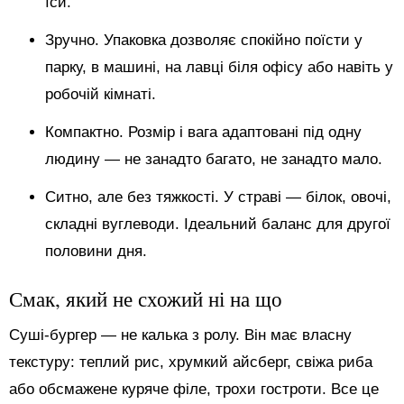
їси.
Зручно. Упаковка дозволяє спокійно поїсти у
парку, в машині, на лавці біля офісу або навіть у
робочій кімнаті.
Компактно. Розмір і вага адаптовані під одну
людину — не занадто багато, не занадто мало.
Ситно, але без тяжкості. У страві — білок, овочі,
складні вуглеводи. Ідеальний баланс для другої
половини дня.
Смак, який не схожий ні на що
Суші-бургер — не калька з ролу. Він має власну
текстуру: теплий рис, хрумкий айсберг, свіжа риба
або обсмажене куряче філе, трохи гостроти. Все це