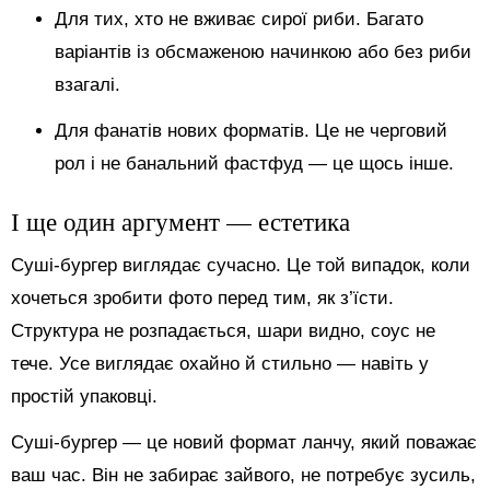
Для тих, хто не вживає сирої риби. Багато
варіантів із обсмаженою начинкою або без риби
взагалі.
Для фанатів нових форматів. Це не черговий
рол і не банальний фастфуд — це щось інше.
І ще один аргумент — естетика
Суші-бургер виглядає сучасно. Це той випадок, коли
хочеться зробити фото перед тим, як з’їсти.
Структура не розпадається, шари видно, соус не
тече. Усе виглядає охайно й стильно — навіть у
простій упаковці.
Суші-бургер — це новий формат ланчу, який поважає
ваш час. Він не забирає зайвого, не потребує зусиль,