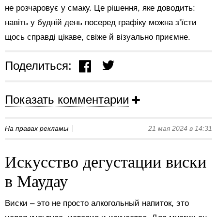
не розчаровує у смаку. Це рішення, яке доводить:
навіть у будній день посеред графіку можна з’їсти
щось справді цікаве, свіже й візуально приємне.
Поделиться:
Показать комментарии
На правах рекламы
21 мая 2024 в 14:31
Искусство дегустации виски
в Маудау
Виски – это не просто алкогольный напиток, это