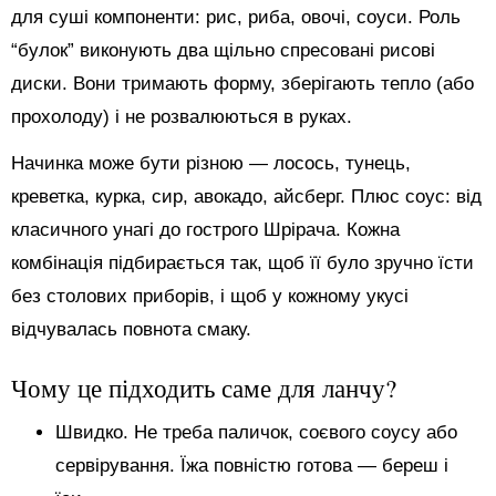
для суші компоненти: рис, риба, овочі, соуси. Роль
“булок” виконують два щільно спресовані рисові
диски. Вони тримають форму, зберігають тепло (або
прохолоду) і не розвалюються в руках.
Начинка може бути різною — лосось, тунець,
креветка, курка, сир, авокадо, айсберг. Плюс соус: від
класичного унагі до гострого Шрірача. Кожна
комбінація підбирається так, щоб її було зручно їсти
без столових приборів, і щоб у кожному укусі
відчувалась повнота смаку.
Чому це підходить саме для ланчу?
Швидко. Не треба паличок, соєвого соусу або
сервірування. Їжа повністю готова — береш і