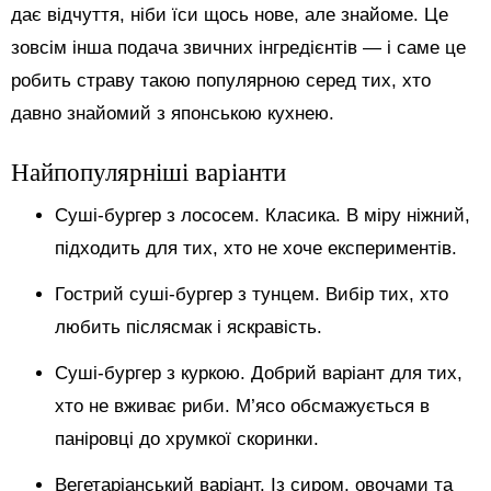
дає відчуття, ніби їси щось нове, але знайоме. Це
зовсім інша подача звичних інгредієнтів — і саме це
робить страву такою популярною серед тих, хто
давно знайомий з японською кухнею.
Найпопулярніші варіанти
Суші-бургер з лососем. Класика. В міру ніжний,
підходить для тих, хто не хоче експериментів.
Гострий суші-бургер з тунцем. Вибір тих, хто
любить післясмак і яскравість.
Суші-бургер з куркою. Добрий варіант для тих,
хто не вживає риби. М’ясо обсмажується в
паніровці до хрумкої скоринки.
Вегетаріанський варіант. Із сиром, овочами та