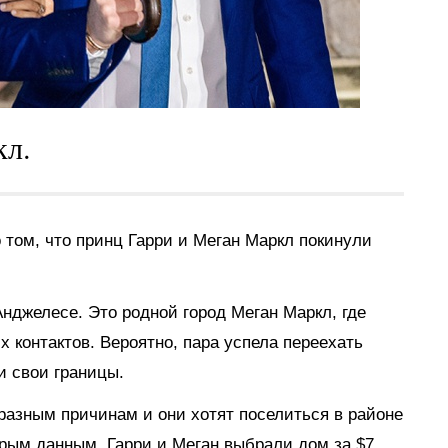
кл.
том, что принц Гарри и Меган Маркл покинули
Анджелесе. Это родной город Меган Маркл, где
х контактов. Вероятно, пара успела переехать
и свои границы.
 разным причинам и они хотят поселиться в районе
орым данным, Гарри и Меган выбрали дом за $7