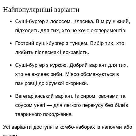
Найпопулярніші варіанти
Суші-бургер з лососем. Класика. В міру ніжний,
підходить для тих, хто не хоче експериментів.
Гострий суші-бургер з тунцем. Вибір тих, хто
любить післясмак і яскравість.
Суші-бургер з куркою. Добрий варіант для тих,
хто не вживає риби. М’ясо обсмажується в
паніровці до хрумкої скоринки.
Вегетаріанський варіант. Із сиром, овочами та
соусом унагі — для легкого перекусу без білків
тваринного походження.
Усі варіанти доступні в комбо-наборах із напоями або