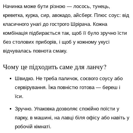
Начинка може бути різною — лосось, тунець,
креветка, курка, сир, авокадо, айсберг. Плюс соус: від
класичного унагі до гострого Шрірача. Кожна
комбінація підбирається так, щоб її було зручно їсти
без столових приборів, і щоб у кожному укусі
відчувалась повнота смаку.
Чому це підходить саме для ланчу?
Швидко. Не треба паличок, соєвого соусу або
сервірування. Їжа повністю готова — береш і
їси.
Зручно. Упаковка дозволяє спокійно поїсти у
парку, в машині, на лавці біля офісу або навіть у
робочій кімнаті.