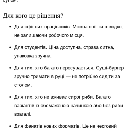
супом.
Для кого це рішення?
Для офісних працівників. Можна поїсти швидко,
не залишаючи робочого місця.
Для студентів. Ціна доступна, страва ситна,
упаковка зручна.
Для тих, хто багато пересувається. Суші-бургер
зручно тримати в руці — не потрібно сидіти за
столом.
Для тих, хто не вживає сирої риби. Багато
варіантів із обсмаженою начинкою або без риби
взагалі.
Для фанатів нових форматів. Це не черговий