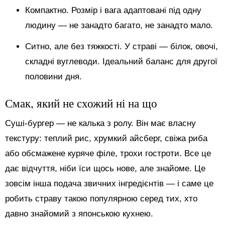
Компактно. Розмір і вага адаптовані під одну
людину — не занадто багато, не занадто мало.
Ситно, але без тяжкості. У страві — білок, овочі,
складні вуглеводи. Ідеальний баланс для другої
половини дня.
Смак, який не схожий ні на що
Суші-бургер — не калька з ролу. Він має власну
текстуру: теплий рис, хрумкий айсберг, свіжа риба
або обсмажене куряче філе, трохи гостроти. Все це
дає відчуття, ніби їси щось нове, але знайоме. Це
зовсім інша подача звичних інгредієнтів — і саме це
робить страву такою популярною серед тих, хто
давно знайомий з японською кухнею.