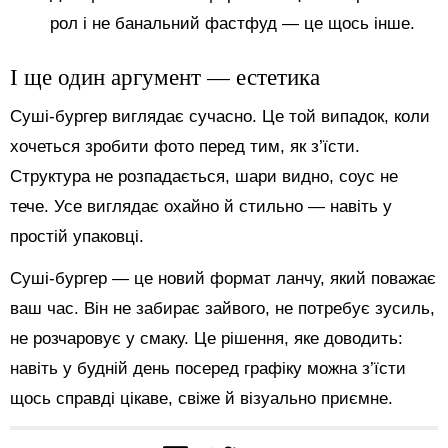
рол і не банальний фастфуд — це щось інше.
І ще один аргумент — естетика
Суші-бургер виглядає сучасно. Це той випадок, коли
хочеться зробити фото перед тим, як з’їсти.
Структура не розпадається, шари видно, соус не
тече. Усе виглядає охайно й стильно — навіть у
простій упаковці.
Суші-бургер — це новий формат ланчу, який поважає
ваш час. Він не забирає зайвого, не потребує зусиль,
не розчаровує у смаку. Це рішення, яке доводить:
навіть у будній день посеред графіку можна з’їсти
щось справді цікаве, свіже й візуально приємне.