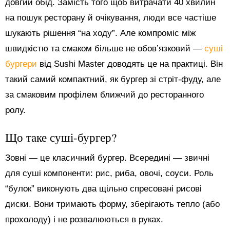
довгий обід. Замість того щоб витрачати 40 хвилин
на пошук ресторану й очікування, люди все частіше
шукають рішення “на ходу”. Але компроміс між
швидкістю та смаком більше не обов’язковий —
суші
бургери
від Sushi Master доводять це на практиці. Він
такий самий компактний, як бургер зі стріт-фуду, але
за смаковим профілем ближчий до ресторанного
ролу.
Що таке суші-бургер?
Зовні — це класичний бургер. Всередині — звичні
для суші компоненти: рис, риба, овочі, соуси. Роль
“булок” виконують два щільно спресовані рисові
диски. Вони тримають форму, зберігають тепло (або
прохолоду) і не розвалюються в руках.