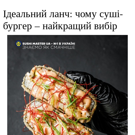
Ідеальний ланч: чому суші-
бургер – найкращий вибір