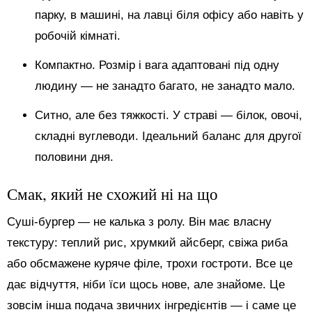
парку, в машині, на лавці біля офісу або навіть у
робочій кімнаті.
Компактно. Розмір і вага адаптовані під одну
людину — не занадто багато, не занадто мало.
Ситно, але без тяжкості. У страві — білок, овочі,
складні вуглеводи. Ідеальний баланс для другої
половини дня.
Смак, який не схожий ні на що
Суші-бургер — не калька з ролу. Він має власну
текстуру: теплий рис, хрумкий айсберг, свіжа риба
або обсмажене куряче філе, трохи гостроти. Все це
дає відчуття, ніби їси щось нове, але знайоме. Це
зовсім інша подача звичних інгредієнтів — і саме це