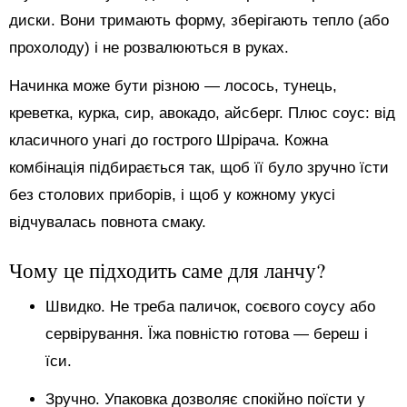
диски. Вони тримають форму, зберігають тепло (або
прохолоду) і не розвалюються в руках.
Начинка може бути різною — лосось, тунець,
креветка, курка, сир, авокадо, айсберг. Плюс соус: від
класичного унагі до гострого Шрірача. Кожна
комбінація підбирається так, щоб її було зручно їсти
без столових приборів, і щоб у кожному укусі
відчувалась повнота смаку.
Чому це підходить саме для ланчу?
Швидко. Не треба паличок, соєвого соусу або
сервірування. Їжа повністю готова — береш і
їси.
Зручно. Упаковка дозволяє спокійно поїсти у