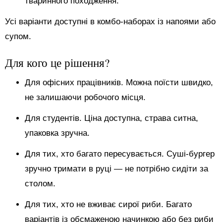
тваринного походження.
Усі варіанти доступні в комбо-наборах із напоями або
супом.
Для кого це рішення?
Для офісних працівників. Можна поїсти швидко,
не залишаючи робочого місця.
Для студентів. Ціна доступна, страва ситна,
упаковка зручна.
Для тих, хто багато пересувається. Суші-бургер
зручно тримати в руці — не потрібно сидіти за
столом.
Для тих, хто не вживає сирої риби. Багато
варіантів із обсмаженою начинкою або без риби