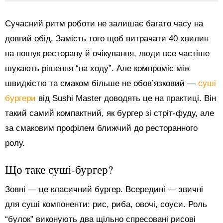
Сучасний ритм роботи не залишає багато часу на
довгий обід. Замість того щоб витрачати 40 хвилин
на пошук ресторану й очікування, люди все частіше
шукають рішення “на ходу”. Але компроміс між
швидкістю та смаком більше не обов’язковий —
суші
бургери
від Sushi Master доводять це на практиці. Він
такий самий компактний, як бургер зі стріт-фуду, але
за смаковим профілем ближчий до ресторанного
ролу.
Що таке суші-бургер?
Зовні — це класичний бургер. Всередині — звичні
для суші компоненти: рис, риба, овочі, соуси. Роль
“булок” виконують два щільно спресовані рисові