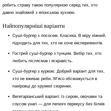
робить страву такою популярною серед тих, хто
давно знайомий з японською кухнею.
Найпопулярніші варіанти
Суші-бургер з лососем. Класика. В міру ніжний,
підходить для тих, хто не хоче експериментів.
Гострий суші-бургер з тунцем. Вибір тих, хто
любить післясмак і яскравість.
Суші-бургер з куркою. Добрий варіант для тих,
хто не вживає риби. М’ясо обсмажується в
паніровці до хрумкої скоринки.
Вегетаріанський варіант. Із сиром, овочами та
соусом унагі — для легкого перекусу без білків