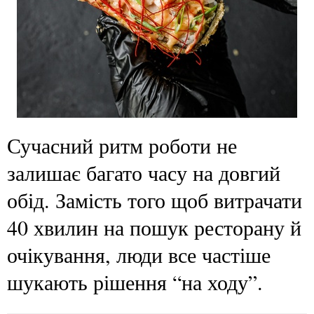
Сучасний ритм роботи не
залишає багато часу на довгий
обід. Замість того щоб витрачати
40 хвилин на пошук ресторану й
очікування, люди все частіше
шукають рішення “на ходу”.