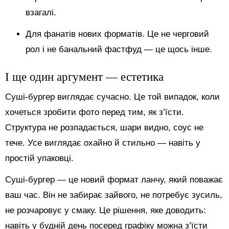
взагалі.
Для фанатів нових форматів. Це не черговий
рол і не банальний фастфуд — це щось інше.
І ще один аргумент — естетика
Суші-бургер виглядає сучасно. Це той випадок, коли
хочеться зробити фото перед тим, як з’їсти.
Структура не розпадається, шари видно, соус не
тече. Усе виглядає охайно й стильно — навіть у
простій упаковці.
Суші-бургер — це новий формат ланчу, який поважає
ваш час. Він не забирає зайвого, не потребує зусиль,
не розчаровує у смаку. Це рішення, яке доводить:
навіть у будній день посеред графіку можна з’їсти