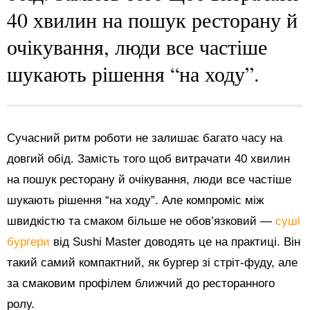
40 хвилин на пошук ресторану й
очікування, люди все частіше
шукають рішення “на ходу”.
Сучасний ритм роботи не залишає багато часу на
довгий обід. Замість того щоб витрачати 40 хвилин
на пошук ресторану й очікування, люди все частіше
шукають рішення “на ходу”. Але компроміс між
швидкістю та смаком більше не обов’язковий —
суші
бургери
від Sushi Master доводять це на практиці. Він
такий самий компактний, як бургер зі стріт-фуду, але
за смаковим профілем ближчий до ресторанного
ролу.