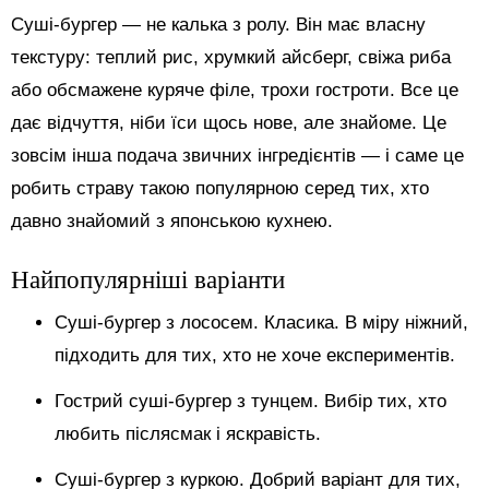
Суші-бургер — не калька з ролу. Він має власну
текстуру: теплий рис, хрумкий айсберг, свіжа риба
або обсмажене куряче філе, трохи гостроти. Все це
дає відчуття, ніби їси щось нове, але знайоме. Це
зовсім інша подача звичних інгредієнтів — і саме це
робить страву такою популярною серед тих, хто
давно знайомий з японською кухнею.
Найпопулярніші варіанти
Суші-бургер з лососем. Класика. В міру ніжний,
підходить для тих, хто не хоче експериментів.
Гострий суші-бургер з тунцем. Вибір тих, хто
любить післясмак і яскравість.
Суші-бургер з куркою. Добрий варіант для тих,