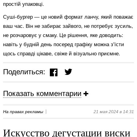
простій упаковці.
Суші-бургер — це новий формат ланчу, який поважає
ваш час. Він не забирає зайвого, не потребує зусиль,
не розчаровує у смаку. Це рішення, яке доводить:
навіть у будній день посеред графіку можна з’їсти
щось справді цікаве, свіже й візуально приємне.
Поделиться:
Показать комментарии
На правах рекламы
21 мая 2024 в 14:31
Искусство дегустации виски