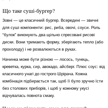
Що таке суші-бургер?
Зовні — це класичний бургер. Всередині — звичні
для суші компоненти: рис, риба, овочі, соуси. Роль
“булок” виконують два щільно спресовані рисові
диски. Вони тримають форму, зберігають тепло (або
прохолоду) і не розвалюються в руках.
Начинка може бути різною — лосось, тунець,
креветка, курка, сир, авокадо, айсберг. Плюс соус: від
класичного унагі до гострого Шрірача. Кожна
комбінація підбирається так, щоб її було зручно їсти
без столових приборів, і щоб у кожному укусі
відчувалась повнота смаку.