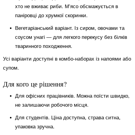
хто не вживає риби. М’ясо обсмажується в
паніровці до хрумкої скоринки.
Вегетаріанський варіант. Із сиром, овочами та
соусом унагі — для легкого перекусу без білків
тваринного походження.
Усі варіанти доступні в комбо-наборах із напоями або
супом.
Для кого це рішення?
Для офісних працівників. Можна поїсти швидко,
не залишаючи робочого місця.
Для студентів. Ціна доступна, страва ситна,
упаковка зручна.