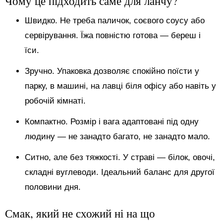
Чому це підходить саме для ланчу?
Швидко. Не треба паличок, соєвого соусу або
сервірування. Їжа повністю готова — береш і
їси.
Зручно. Упаковка дозволяє спокійно поїсти у
парку, в машині, на лавці біля офісу або навіть у
робочій кімнаті.
Компактно. Розмір і вага адаптовані під одну
людину — не занадто багато, не занадто мало.
Ситно, але без тяжкості. У страві — білок, овочі,
складні вуглеводи. Ідеальний баланс для другої
половини дня.
Смак, який не схожий ні на що