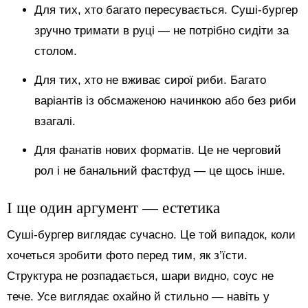
Для тих, хто багато пересувається. Суші-бургер
зручно тримати в руці — не потрібно сидіти за
столом.
Для тих, хто не вживає сирої риби. Багато
варіантів із обсмаженою начинкою або без риби
взагалі.
Для фанатів нових форматів. Це не черговий
рол і не банальний фастфуд — це щось інше.
І ще один аргумент — естетика
Суші-бургер виглядає сучасно. Це той випадок, коли
хочеться зробити фото перед тим, як з’їсти.
Структура не розпадається, шари видно, соус не
тече. Усе виглядає охайно й стильно — навіть у