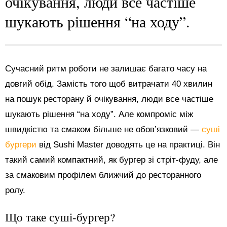
очікування, люди все частіше
шукають рішення “на ходу”.
Сучасний ритм роботи не залишає багато часу на
довгий обід. Замість того щоб витрачати 40 хвилин
на пошук ресторану й очікування, люди все частіше
шукають рішення “на ходу”. Але компроміс між
швидкістю та смаком більше не обов’язковий —
суші
бургери
від Sushi Master доводять це на практиці. Він
такий самий компактний, як бургер зі стріт-фуду, але
за смаковим профілем ближчий до ресторанного
ролу.
Що таке суші-бургер?