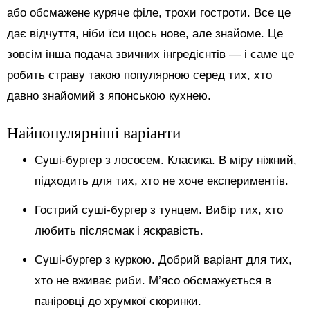
або обсмажене куряче філе, трохи гостроти. Все це
дає відчуття, ніби їси щось нове, але знайоме. Це
зовсім інша подача звичних інгредієнтів — і саме це
робить страву такою популярною серед тих, хто
давно знайомий з японською кухнею.
Найпопулярніші варіанти
Суші-бургер з лососем. Класика. В міру ніжний,
підходить для тих, хто не хоче експериментів.
Гострий суші-бургер з тунцем. Вибір тих, хто
любить післясмак і яскравість.
Суші-бургер з куркою. Добрий варіант для тих,
хто не вживає риби. М’ясо обсмажується в
паніровці до хрумкої скоринки.