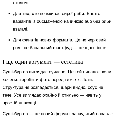
столом.
Для тих, хто не вживає сирої риби. Багато
варіантів із обсмаженою начинкою або без риби
взагалі.
Для фанатів нових форматів. Це не черговий
рол і не банальний фастфуд — це щось інше.
І ще один аргумент — естетика
Суші-бургер виглядає сучасно. Це той випадок, коли
хочеться зробити фото перед тим, як з’їсти.
Структура не розпадається, шари видно, соус не
тече. Усе виглядає охайно й стильно — навіть у
простій упаковці.
Суші-бургер — це новий формат ланчу, який поважає