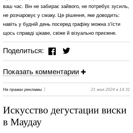
ваш час. Він не забирає зайвого, не потребує зусиль,
не розчаровує у смаку. Це рішення, яке доводить:
навіть у будній день посеред графіку можна з’їсти
щось справді цікаве, свіже й візуально приємне.
Поделиться:
Показать комментарии
На правах рекламы
21 мая 2024 в 14:31
Искусство дегустации виски
в Маудау