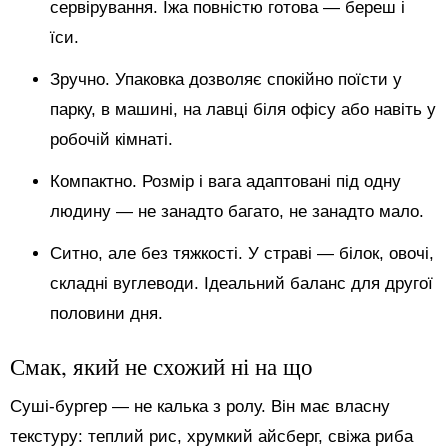
сервірування. Їжа повністю готова — береш і
їси.
Зручно. Упаковка дозволяє спокійно поїсти у
парку, в машині, на лавці біля офісу або навіть у
робочій кімнаті.
Компактно. Розмір і вага адаптовані під одну
людину — не занадто багато, не занадто мало.
Ситно, але без тяжкості. У страві — білок, овочі,
складні вуглеводи. Ідеальний баланс для другої
половини дня.
Смак, який не схожий ні на що
Суші-бургер — не калька з ролу. Він має власну
текстуру: теплий рис, хрумкий айсберг, свіжа риба