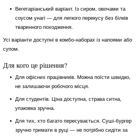
Вегетаріанський варіант. Із сиром, овочами та
соусом унагі — для легкого перекусу без білків
тваринного походження.
Усі варіанти доступні в комбо-наборах із напоями або
супом.
Для кого це рішення?
Для офісних працівників. Можна поїсти швидко,
не залишаючи робочого місця.
Для студентів. Ціна доступна, страва ситна,
упаковка зручна.
Для тих, хто багато пересувається. Суші-бургер
зручно тримати в руці — не потрібно сидіти за