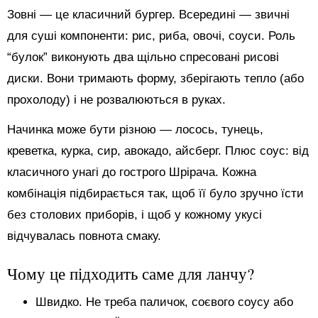
Зовні — це класичний бургер. Всередині — звичні
для суші компоненти: рис, риба, овочі, соуси. Роль
“булок” виконують два щільно спресовані рисові
диски. Вони тримають форму, зберігають тепло (або
прохолоду) і не розвалюються в руках.
Начинка може бути різною — лосось, тунець,
креветка, курка, сир, авокадо, айсберг. Плюс соус: від
класичного унагі до гострого Шрірача. Кожна
комбінація підбирається так, щоб її було зручно їсти
без столових приборів, і щоб у кожному укусі
відчувалась повнота смаку.
Чому це підходить саме для ланчу?
Швидко. Не треба паличок, соєвого соусу або