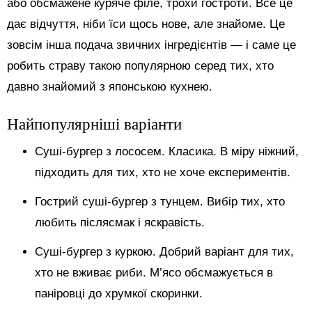
або обсмажене куряче філе, трохи гостроти. Все це
дає відчуття, ніби їси щось нове, але знайоме. Це
зовсім інша подача звичних інгредієнтів — і саме це
робить страву такою популярною серед тих, хто
давно знайомий з японською кухнею.
Найпопулярніші варіанти
Суші-бургер з лососем. Класика. В міру ніжний,
підходить для тих, хто не хоче експериментів.
Гострий суші-бургер з тунцем. Вибір тих, хто
любить післясмак і яскравість.
Суші-бургер з куркою. Добрий варіант для тих,
хто не вживає риби. М’ясо обсмажується в
паніровці до хрумкої скоринки.