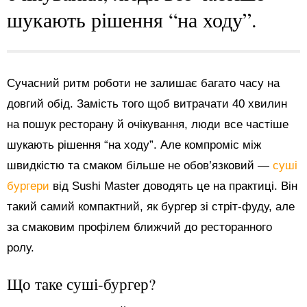
шукають рішення “на ходу”.
Сучасний ритм роботи не залишає багато часу на
довгий обід. Замість того щоб витрачати 40 хвилин
на пошук ресторану й очікування, люди все частіше
шукають рішення “на ходу”. Але компроміс між
швидкістю та смаком більше не обов’язковий —
суші
бургери
від Sushi Master доводять це на практиці. Він
такий самий компактний, як бургер зі стріт-фуду, але
за смаковим профілем ближчий до ресторанного
ролу.
Що таке суші-бургер?