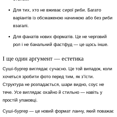
Для тих, хто не вживає сирої риби. Багато
варіантів із обсмаженою начинкою або без риби
взагалі.
Для фанатів нових форматів. Це не черговий
рол і не банальний фастфуд — це щось інше.
І ще один аргумент — естетика
Суші-бургер виглядає сучасно. Це той випадок, коли
хочеться зробити фото перед тим, як з’їсти.
Структура не розпадається, шари видно, соус не
тече. Усе виглядає охайно й стильно — навіть у
простій упаковці.
Суші-бургер — це новий формат ланчу, який поважає