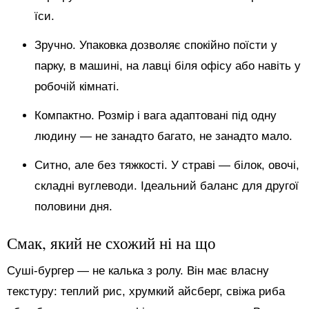
їси.
Зручно. Упаковка дозволяє спокійно поїсти у
парку, в машині, на лавці біля офісу або навіть у
робочій кімнаті.
Компактно. Розмір і вага адаптовані під одну
людину — не занадто багато, не занадто мало.
Ситно, але без тяжкості. У страві — білок, овочі,
складні вуглеводи. Ідеальний баланс для другої
половини дня.
Смак, який не схожий ні на що
Суші-бургер — не калька з ролу. Він має власну
текстуру: теплий рис, хрумкий айсберг, свіжа риба