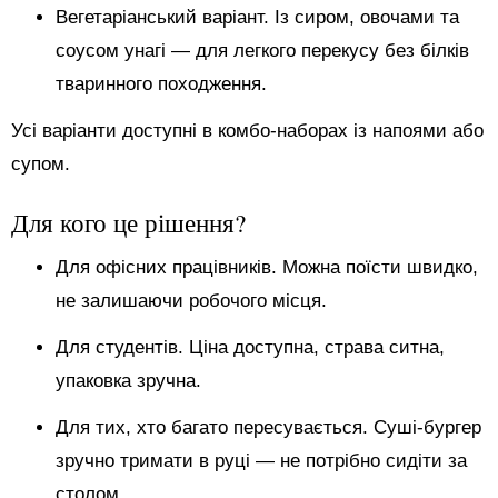
Вегетаріанський варіант. Із сиром, овочами та
соусом унагі — для легкого перекусу без білків
тваринного походження.
Усі варіанти доступні в комбо-наборах із напоями або
супом.
Для кого це рішення?
Для офісних працівників. Можна поїсти швидко,
не залишаючи робочого місця.
Для студентів. Ціна доступна, страва ситна,
упаковка зручна.
Для тих, хто багато пересувається. Суші-бургер
зручно тримати в руці — не потрібно сидіти за
столом.