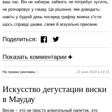
ваш час. Він не забирає зайвого, не потребує зусиль,
не розчаровує у смаку. Це рішення, яке доводить:
навіть у будній день посеред графіку можна з’їсти
щось справді цікаве, свіже й візуально приємне.
Поделиться:
Показать комментарии
На правах рекламы
21 мая 2024 в 14:31
Искусство дегустации виски
в Маудау
Виски – это не просто алкогольный напиток, это