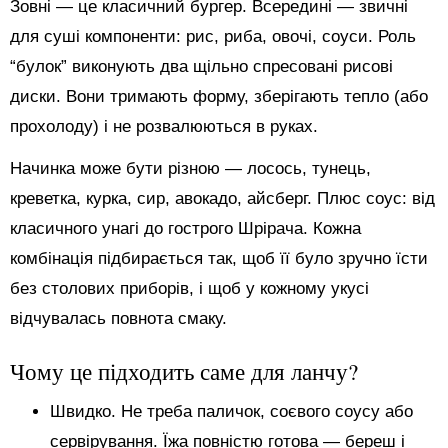
Зовні — це класичний бургер. Всередині — звичні
для суші компоненти: рис, риба, овочі, соуси. Роль
“булок” виконують два щільно спресовані рисові
диски. Вони тримають форму, зберігають тепло (або
прохолоду) і не розвалюються в руках.
Начинка може бути різною — лосось, тунець,
креветка, курка, сир, авокадо, айсберг. Плюс соус: від
класичного унагі до гострого Шрірача. Кожна
комбінація підбирається так, щоб її було зручно їсти
без столових приборів, і щоб у кожному укусі
відчувалась повнота смаку.
Чому це підходить саме для ланчу?
Швидко. Не треба паличок, соєвого соусу або
сервірування. Їжа повністю готова — береш і