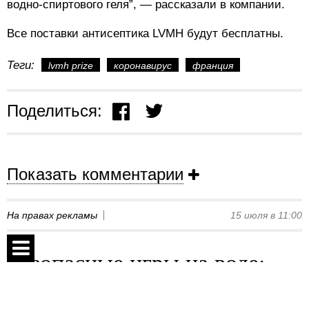
водно-спиртового геля”, — рассказали в компании.
Все поставки антисептика LVMH будут бесплатны.
Теги:
lvmh prize
коронавирус
франция
Поделиться:
Показать комментарии
На правах рекламы
15 июля в 11:00
Безопасные игры на воде:
яркие надувные центры Intex
Спецпроекты