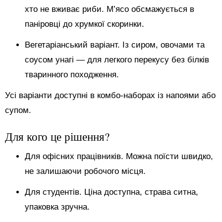
хто не вживає риби. М’ясо обсмажується в
паніровці до хрумкої скоринки.
Вегетаріанський варіант. Із сиром, овочами та
соусом унагі — для легкого перекусу без білків
тваринного походження.
Усі варіанти доступні в комбо-наборах із напоями або
супом.
Для кого це рішення?
Для офісних працівників. Можна поїсти швидко,
не залишаючи робочого місця.
Для студентів. Ціна доступна, страва ситна,
упаковка зручна.