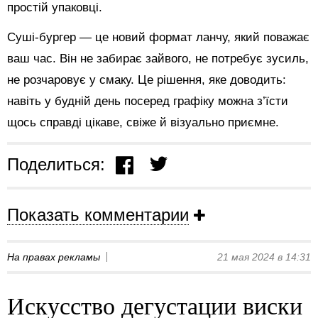
простій упаковці.
Суші-бургер — це новий формат ланчу, який поважає
ваш час. Він не забирає зайвого, не потребує зусиль,
не розчаровує у смаку. Це рішення, яке доводить:
навіть у будній день посеред графіку можна з’їсти
щось справді цікаве, свіже й візуально приємне.
Поделиться:
Показать комментарии
На правах рекламы
21 мая 2024 в 14:31
Искусство дегустации виски