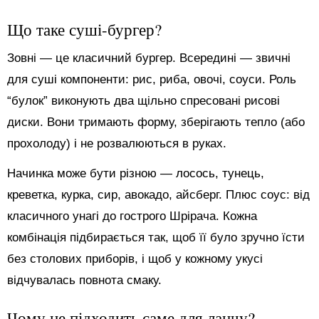
Що таке суші-бургер?
Зовні — це класичний бургер. Всередині — звичні
для суші компоненти: рис, риба, овочі, соуси. Роль
“булок” виконують два щільно спресовані рисові
диски. Вони тримають форму, зберігають тепло (або
прохолоду) і не розвалюються в руках.
Начинка може бути різною — лосось, тунець,
креветка, курка, сир, авокадо, айсберг. Плюс соус: від
класичного унагі до гострого Шрірача. Кожна
комбінація підбирається так, щоб її було зручно їсти
без столових приборів, і щоб у кожному укусі
відчувалась повнота смаку.
Чому це підходить саме для ланчу?