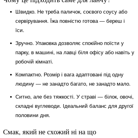
Швидко. Не треба паличок, соєвого соусу або
сервірування. Їжа повністю готова — береш і
їси.
Зручно. Упаковка дозволяє спокійно поїсти у
парку, в машині, на лавці біля офісу або навіть у
робочій кімнаті.
Компактно. Розмір і вага адаптовані під одну
людину — не занадто багато, не занадто мало.
Ситно, але без тяжкості. У страві — білок, овочі,
складні вуглеводи. Ідеальний баланс для другої
половини дня.
Смак, який не схожий ні на що