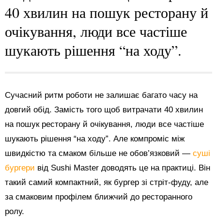
40 хвилин на пошук ресторану й
очікування, люди все частіше
шукають рішення “на ходу”.
Сучасний ритм роботи не залишає багато часу на
довгий обід. Замість того щоб витрачати 40 хвилин
на пошук ресторану й очікування, люди все частіше
шукають рішення “на ходу”. Але компроміс між
швидкістю та смаком більше не обов’язковий —
суші
бургери
від Sushi Master доводять це на практиці. Він
такий самий компактний, як бургер зі стріт-фуду, але
за смаковим профілем ближчий до ресторанного
ролу.