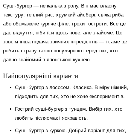
Суші-бургер — не калька з ролу. Він має власну
текстуру: теплий рис, хрумкий айсберг, свіжа риба
або обсмажене куряче філе, трохи гостроти. Все це
дає відчуття, ніби їси щось нове, але знайоме. Це
зовсім інша подача звичних інгредієнтів — і саме це
робить страву такою популярною серед тих, хто
давно знайомий з японською кухнею.
Найпопулярніші варіанти
Суші-бургер з лососем. Класика. В міру ніжний,
підходить для тих, хто не хоче експериментів.
Гострий суші-бургер з тунцем. Вибір тих, хто
любить післясмак і яскравість.
Суші-бургер з куркою. Добрий варіант для тих,