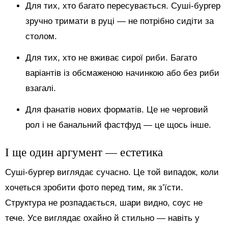
Для тих, хто багато пересувається. Суші-бургер
зручно тримати в руці — не потрібно сидіти за
столом.
Для тих, хто не вживає сирої риби. Багато
варіантів із обсмаженою начинкою або без риби
взагалі.
Для фанатів нових форматів. Це не черговий
рол і не банальний фастфуд — це щось інше.
І ще один аргумент — естетика
Суші-бургер виглядає сучасно. Це той випадок, коли
хочеться зробити фото перед тим, як з’їсти.
Структура не розпадається, шари видно, соус не
тече. Усе виглядає охайно й стильно — навіть у