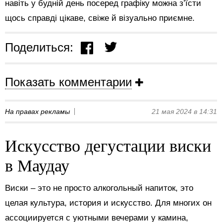
навіть у будній день посеред графіку можна з’їсти
щось справді цікаве, свіже й візуально приємне.
Поделиться:
Показать комментарии
На правах рекламы
21 мая 2024 в 14:31
Искусство дегустации виски
в Маудау
Виски – это не просто алкогольный напиток, это
целая культура, история и искусство. Для многих он
ассоциируется с уютными вечерами у камина,