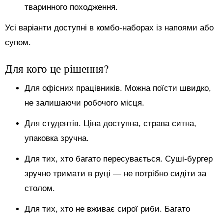
тваринного походження.
Усі варіанти доступні в комбо-наборах із напоями або
супом.
Для кого це рішення?
Для офісних працівників. Можна поїсти швидко,
не залишаючи робочого місця.
Для студентів. Ціна доступна, страва ситна,
упаковка зручна.
Для тих, хто багато пересувається. Суші-бургер
зручно тримати в руці — не потрібно сидіти за
столом.
Для тих, хто не вживає сирої риби. Багато