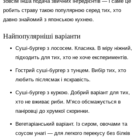
зовсім інша подача звичних інгредієнтів — і саме це
робить страву такою популярною серед тих, хто
давно знайомий з японською кухнею.
Найпопулярніші варіанти
Суші-бургер з лососем. Класика. В міру ніжний,
підходить для тих, хто не хоче експериментів.
Гострий суші-бургер з тунцем. Вибір тих, хто
любить післясмак і яскравість.
Суші-бургер з куркою. Добрий варіант для тих,
хто не вживає риби. М’ясо обсмажується в
паніровці до хрумкої скоринки.
Вегетаріанський варіант. Із сиром, овочами та
соусом унагі — для легкого перекусу без білків