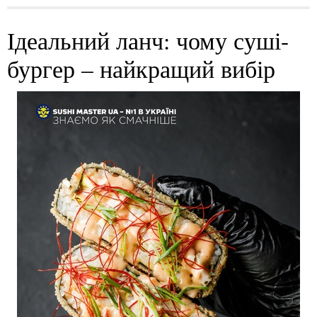
Ідеальний ланч: чому суші-
бургер – найкращий вибір