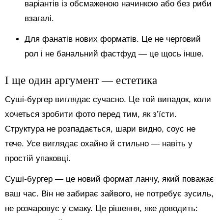
варіантів із обсмаженою начинкою або без риби
взагалі.
Для фанатів нових форматів. Це не черговий
рол і не банальний фастфуд — це щось інше.
І ще один аргумент — естетика
Суші-бургер виглядає сучасно. Це той випадок, коли
хочеться зробити фото перед тим, як з’їсти.
Структура не розпадається, шари видно, соус не
тече. Усе виглядає охайно й стильно — навіть у
простій упаковці.
Суші-бургер — це новий формат ланчу, який поважає
ваш час. Він не забирає зайвого, не потребує зусиль,
не розчаровує у смаку. Це рішення, яке доводить: