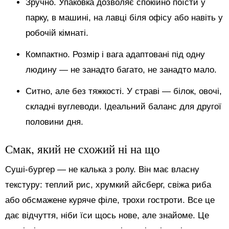
Зручно. Упаковка дозволяє спокійно поїсти у
парку, в машині, на лавці біля офісу або навіть у
робочій кімнаті.
Компактно. Розмір і вага адаптовані під одну
людину — не занадто багато, не занадто мало.
Ситно, але без тяжкості. У страві — білок, овочі,
складні вуглеводи. Ідеальний баланс для другої
половини дня.
Смак, який не схожий ні на що
Суші-бургер — не калька з ролу. Він має власну
текстуру: теплий рис, хрумкий айсберг, свіжа риба
або обсмажене куряче філе, трохи гостроти. Все це
дає відчуття, ніби їси щось нове, але знайоме. Це