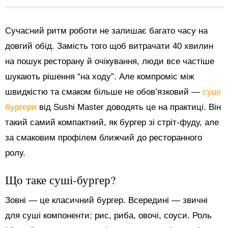
Сучасний ритм роботи не залишає багато часу на
довгий обід. Замість того щоб витрачати 40 хвилин
на пошук ресторану й очікування, люди все частіше
шукають рішення “на ходу”. Але компроміс між
швидкістю та смаком більше не обов’язковий —
суші
бургери
від Sushi Master доводять це на практиці. Він
такий самий компактний, як бургер зі стріт-фуду, але
за смаковим профілем ближчий до ресторанного
ролу.
Що таке суші-бургер?
Зовні — це класичний бургер. Всередині — звичні
для суші компоненти: рис, риба, овочі, соуси. Роль