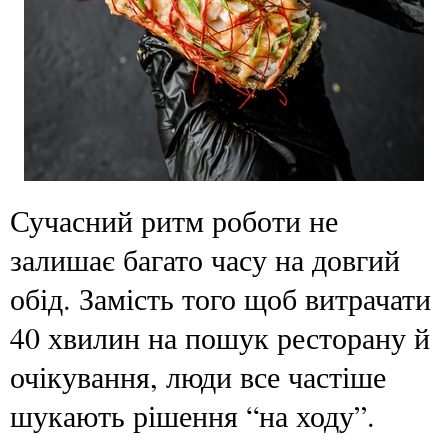
Сучасний ритм роботи не
залишає багато часу на довгий
обід. Замість того щоб витрачати
40 хвилин на пошук ресторану й
очікування, люди все частіше
шукають рішення “на ходу”.