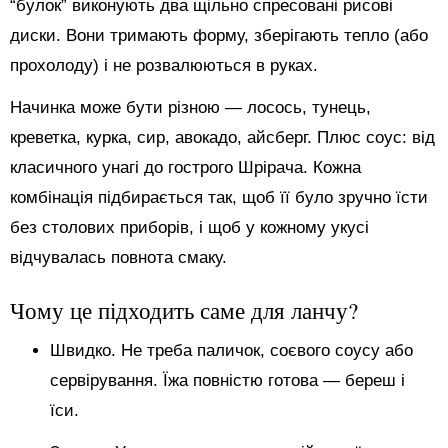
“булок” виконують два щільно спресовані рисові
диски. Вони тримають форму, зберігають тепло (або
прохолоду) і не розвалюються в руках.
Начинка може бути різною — лосось, тунець,
креветка, курка, сир, авокадо, айсберг. Плюс соус: від
класичного унагі до гострого Шрірача. Кожна
комбінація підбирається так, щоб її було зручно їсти
без столових приборів, і щоб у кожному укусі
відчувалась повнота смаку.
Чому це підходить саме для ланчу?
Швидко. Не треба паличок, соєвого соусу або
сервірування. Їжа повністю готова — береш і
їси.