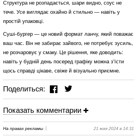
Структура не розпадається, шари видно, соус не
тече. Усе виглядає охайно й стильно — навіть у
простій упаковці.
Суші-бургер — це новий формат ланчу, який поважає
ваш час. Він не забирає зайвого, не потребує зусиль,
не розчаровує у смаку. Це рішення, яке доводить:
навіть у будній день посеред графіку можна з’їсти
щось справді цікаве, свіже й візуально приємне.
Поделиться:
Показать комментарии
На правах рекламы
21 мая 2024 в 14:31