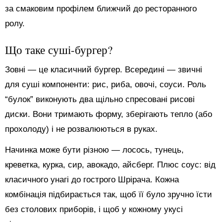
за смаковим профілем ближчий до ресторанного
ролу.
Що таке суші-бургер?
Зовні — це класичний бургер. Всередині — звичні
для суші компоненти: рис, риба, овочі, соуси. Роль
“булок” виконують два щільно спресовані рисові
диски. Вони тримають форму, зберігають тепло (або
прохолоду) і не розвалюються в руках.
Начинка може бути різною — лосось, тунець,
креветка, курка, сир, авокадо, айсберг. Плюс соус: від
класичного унагі до гострого Шрірача. Кожна
комбінація підбирається так, щоб її було зручно їсти
без столових приборів, і щоб у кожному укусі