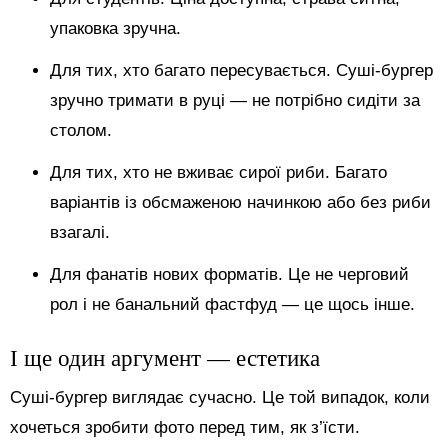
упаковка зручна.
Для тих, хто багато пересувається. Суші-бургер
зручно тримати в руці — не потрібно сидіти за
столом.
Для тих, хто не вживає сирої риби. Багато
варіантів із обсмаженою начинкою або без риби
взагалі.
Для фанатів нових форматів. Це не черговий
рол і не банальний фастфуд — це щось інше.
І ще один аргумент — естетика
Суші-бургер виглядає сучасно. Це той випадок, коли
хочеться зробити фото перед тим, як з’їсти.