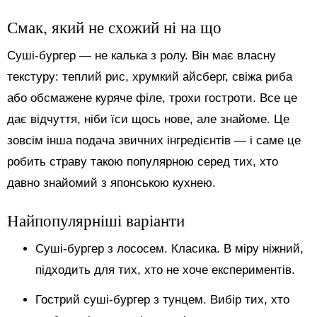
Смак, який не схожий ні на що
Суші-бургер — не калька з ролу. Він має власну
текстуру: теплий рис, хрумкий айсберг, свіжа риба
або обсмажене куряче філе, трохи гостроти. Все це
дає відчуття, ніби їси щось нове, але знайоме. Це
зовсім інша подача звичних інгредієнтів — і саме це
робить страву такою популярною серед тих, хто
давно знайомий з японською кухнею.
Найпопулярніші варіанти
Суші-бургер з лососем. Класика. В міру ніжний,
підходить для тих, хто не хоче експериментів.
Гострий суші-бургер з тунцем. Вибір тих, хто