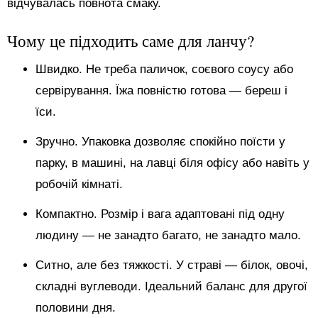
відчувалась повнота смаку.
Чому це підходить саме для ланчу?
Швидко. Не треба паличок, соєвого соусу або
сервірування. Їжа повністю готова — береш і
їси.
Зручно. Упаковка дозволяє спокійно поїсти у
парку, в машині, на лавці біля офісу або навіть у
робочій кімнаті.
Компактно. Розмір і вага адаптовані під одну
людину — не занадто багато, не занадто мало.
Ситно, але без тяжкості. У страві — білок, овочі,
складні вуглеводи. Ідеальний баланс для другої
половини дня.