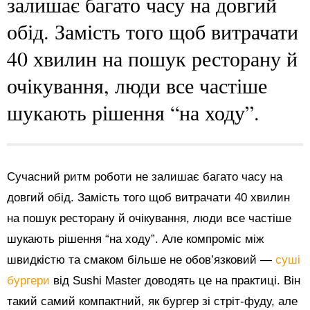
залишає багато часу на довгий
обід. Замість того щоб витрачати
40 хвилин на пошук ресторану й
очікування, люди все частіше
шукають рішення “на ходу”.
Сучасний ритм роботи не залишає багато часу на
довгий обід. Замість того щоб витрачати 40 хвилин
на пошук ресторану й очікування, люди все частіше
шукають рішення “на ходу”. Але компроміс між
швидкістю та смаком більше не обов’язковий —
суші
бургери
від Sushi Master доводять це на практиці. Він
такий самий компактний, як бургер зі стріт-фуду, але