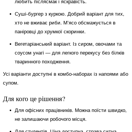
любить післясмак і яскравість.
Суші-бургер з куркою. Добрий варіант для тих,
хто не вживає риби. М’ясо обсмажується в
паніровці до хрумкої скоринки.
Вегетаріанський варіант. Із сиром, овочами та
соусом унагі — для легкого перекусу без білків
тваринного походження.
Усі варіанти доступні в комбо-наборах із напоями або
супом.
Для кого це рішення?
Для офісних працівників. Можна поїсти швидко,
не залишаючи робочого місця.
Для студентів. Ціна доступна, страва ситна,