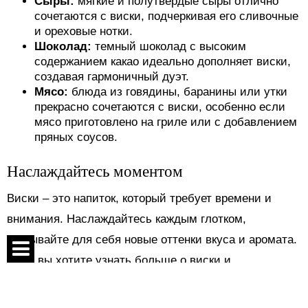
Сыры:
мягкие и полутвердые сыры отлично
сочетаются с виски, подчеркивая его сливочные
и ореховые нотки.
Шоколад:
темный шоколад с высоким
содержанием какао идеально дополняет виски,
создавая гармоничный дуэт.
Мясо:
блюда из говядины, баранины или утки
прекрасно сочетаются с виски, особенно если
мясо приготовлено на гриле или с добавлением
пряных соусов.
Наслаждайтесь моментом
Виски – это напиток, который требует времени и
внимания. Наслаждайтесь каждым глотком,
открывайте для себя новые оттенки вкуса и аромата.
Если вы хотите узнать больше о виски и
попробовать различные его сорта, посетите сайт
Спецпроекты
maudau.com.ua. Здесь вы найдете все необходимое