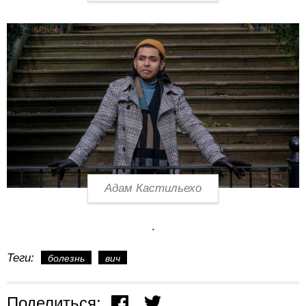
Адам Кастильехо
.
Теги:
болезнь
вич
Поделиться: