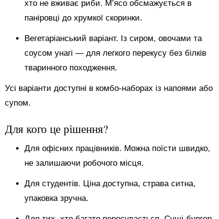
хто не вживає риби. М’ясо обсмажується в
паніровці до хрумкої скоринки.
Вегетаріанський варіант. Із сиром, овочами та
соусом унагі — для легкого перекусу без білків
тваринного походження.
Усі варіанти доступні в комбо-наборах із напоями або
супом.
Для кого це рішення?
Для офісних працівників. Можна поїсти швидко,
не залишаючи робочого місця.
Для студентів. Ціна доступна, страва ситна,
упаковка зручна.
Для тих, хто багато пересувається. Суші-бургер