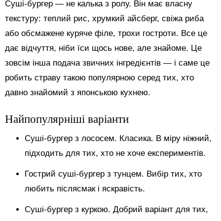
Суші-бургер — не калька з ролу. Він має власну
текстуру: теплий рис, хрумкий айсберг, свіжа риба
або обсмажене куряче філе, трохи гостроти. Все це
дає відчуття, ніби їси щось нове, але знайоме. Це
зовсім інша подача звичних інгредієнтів — і саме це
робить страву такою популярною серед тих, хто
давно знайомий з японською кухнею.
Найпопулярніші варіанти
Суші-бургер з лососем. Класика. В міру ніжний,
підходить для тих, хто не хоче експериментів.
Гострий суші-бургер з тунцем. Вибір тих, хто
любить післясмак і яскравість.
Суші-бургер з куркою. Добрий варіант для тих,