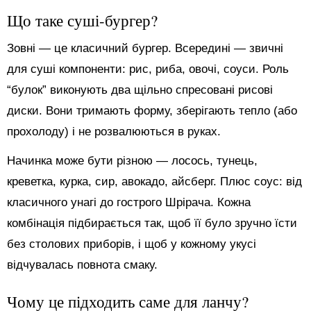
Що таке суші-бургер?
Зовні — це класичний бургер. Всередині — звичні
для суші компоненти: рис, риба, овочі, соуси. Роль
“булок” виконують два щільно спресовані рисові
диски. Вони тримають форму, зберігають тепло (або
прохолоду) і не розвалюються в руках.
Начинка може бути різною — лосось, тунець,
креветка, курка, сир, авокадо, айсберг. Плюс соус: від
класичного унагі до гострого Шрірача. Кожна
комбінація підбирається так, щоб її було зручно їсти
без столових приборів, і щоб у кожному укусі
відчувалась повнота смаку.
Чому це підходить саме для ланчу?