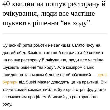
40 хвилин на пошук ресторану й
очікування, люди все частіше
шукають рішення “на ходу”.
Сучасний ритм роботи не залишає багато часу на
довгий обід. Замість того щоб витрачати 40 хвилин
на пошук ресторану й очікування, люди все частіше
шукають рішення “на ходу”. Але компроміс між
швидкістю та смаком більше не обов’язковий —
суші
бургери
від Sushi Master доводять це на практиці. Він
такий самий компактний, як бургер зі стріт-фуду, але
за смаковим профілем ближчий до ресторанного
ролу.