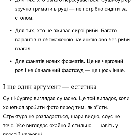
зручно тримати в руці — не потрібно сидіти за
столом.
Для тих, хто не вживає сирої риби. Багато
варіантів із обсмаженою начинкою або без риби
взагалі.
Для фанатів нових форматів. Це не черговий
рол і не банальний фастфуд — це щось інше.
І ще один аргумент — естетика
Суші-бургер виглядає сучасно. Це той випадок, коли
хочеться зробити фото перед тим, як з’їсти.
Структура не розпадається, шари видно, соус не
тече. Усе виглядає охайно й стильно — навіть у
простій упаковці.