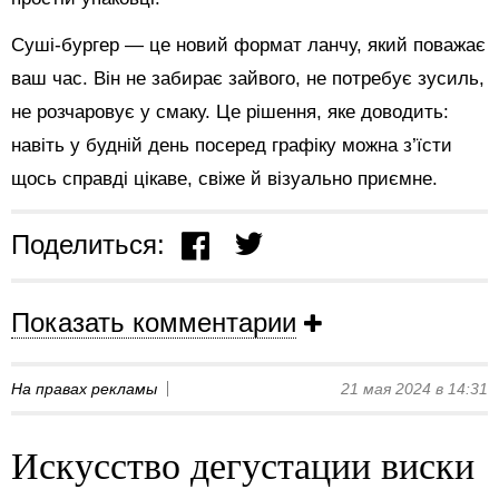
Суші-бургер — це новий формат ланчу, який поважає
ваш час. Він не забирає зайвого, не потребує зусиль,
не розчаровує у смаку. Це рішення, яке доводить:
навіть у будній день посеред графіку можна з’їсти
щось справді цікаве, свіже й візуально приємне.
Поделиться:
Показать комментарии
На правах рекламы
21 мая 2024 в 14:31
Искусство дегустации виски