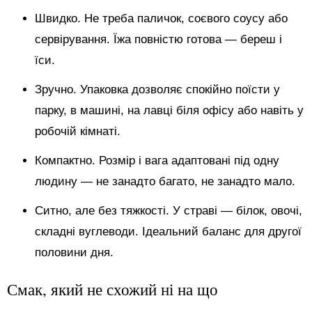
Швидко. Не треба паличок, соєвого соусу або
сервірування. Їжа повністю готова — береш і
їси.
Зручно. Упаковка дозволяє спокійно поїсти у
парку, в машині, на лавці біля офісу або навіть у
робочій кімнаті.
Компактно. Розмір і вага адаптовані під одну
людину — не занадто багато, не занадто мало.
Ситно, але без тяжкості. У страві — білок, овочі,
складні вуглеводи. Ідеальний баланс для другої
половини дня.
Смак, який не схожий ні на що