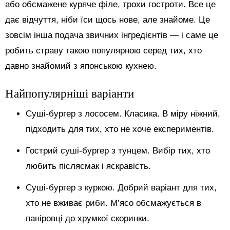
або обсмажене куряче філе, трохи гостроти. Все це
дає відчуття, ніби їси щось нове, але знайоме. Це
зовсім інша подача звичних інгредієнтів — і саме це
робить страву такою популярною серед тих, хто
давно знайомий з японською кухнею.
Найпопулярніші варіанти
Суші-бургер з лососем. Класика. В міру ніжний,
підходить для тих, хто не хоче експериментів.
Гострий суші-бургер з тунцем. Вибір тих, хто
любить післясмак і яскравість.
Суші-бургер з куркою. Добрий варіант для тих,
хто не вживає риби. М’ясо обсмажується в
паніровці до хрумкої скоринки.