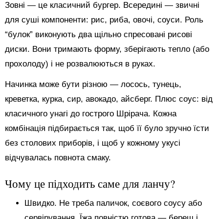
Зовні — це класичний бургер. Всередині — звичні
для суші компоненти: рис, риба, овочі, соуси. Роль
“булок” виконують два щільно спресовані рисові
диски. Вони тримають форму, зберігають тепло (або
прохолоду) і не розвалюються в руках.
Начинка може бути різною — лосось, тунець,
креветка, курка, сир, авокадо, айсберг. Плюс соус: від
класичного унагі до гострого Шрірача. Кожна
комбінація підбирається так, щоб її було зручно їсти
без столових приборів, і щоб у кожному укусі
відчувалась повнота смаку.
Чому це підходить саме для ланчу?
Швидко. Не треба паличок, соєвого соусу або
сервірування. Їжа повністю готова — береш і