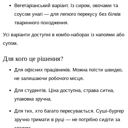
Вегетаріанський варіант. Із сиром, овочами та
соусом унагі — для легкого перекусу без білків
тваринного походження.
Усі варіанти доступні в комбо-наборах із напоями або
супом.
Для кого це рішення?
Для офісних працівників. Можна поїсти швидко,
не залишаючи робочого місця.
Для студентів. Ціна доступна, страва ситна,
упаковка зручна.
Для тих, хто багато пересувається. Суші-бургер
зручно тримати в руці — не потрібно сидіти за