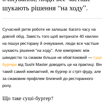
шукають рішення “на ходу”.
Сучасний ритм роботи не залишає багато часу на
довгий обід. Замість того щоб витрачати 40 хвилин
на пошук ресторану й очікування, люди все частіше
шукають рішення “на ходу”. Але компроміс між
швидкістю та смаком більше не обов’язковий —
суші
бургери
від Sushi Master доводять це на практиці. Він
такий самий компактний, як бургер зі стріт-фуду, але
за смаковим профілем ближчий до ресторанного
ролу.
Що таке суші-бургер?