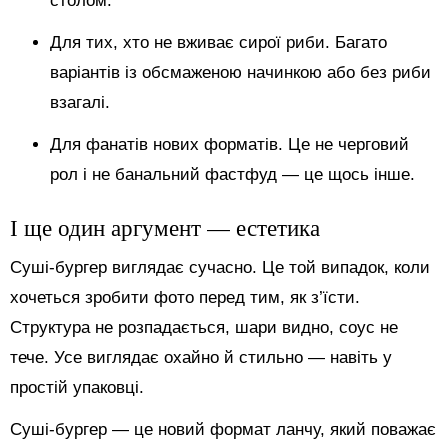
столом.
Для тих, хто не вживає сирої риби. Багато
варіантів із обсмаженою начинкою або без риби
взагалі.
Для фанатів нових форматів. Це не черговий
рол і не банальний фастфуд — це щось інше.
І ще один аргумент — естетика
Суші-бургер виглядає сучасно. Це той випадок, коли
хочеться зробити фото перед тим, як з’їсти.
Структура не розпадається, шари видно, соус не
тече. Усе виглядає охайно й стильно — навіть у
простій упаковці.
Суші-бургер — це новий формат ланчу, який поважає