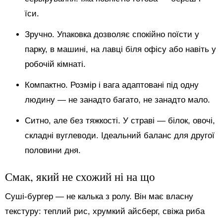
їси.
Зручно. Упаковка дозволяє спокійно поїсти у
парку, в машині, на лавці біля офісу або навіть у
робочій кімнаті.
Компактно. Розмір і вага адаптовані під одну
людину — не занадто багато, не занадто мало.
Ситно, але без тяжкості. У страві — білок, овочі,
складні вуглеводи. Ідеальний баланс для другої
половини дня.
Смак, який не схожий ні на що
Суші-бургер — не калька з ролу. Він має власну
текстуру: теплий рис, хрумкий айсберг, свіжа риба