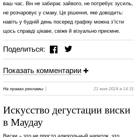
ваш час. Він не забирає зайвого, не потребує зусиль,
не розчаровує у смаку. Це рішення, яке доводить:
навіть у будній день посеред графіку можна з’їсти
щось справді цікаве, свіже й візуально приємне.
Поделиться:
Показать комментарии
На правах рекламы
21 мая 2024 в 14:31
Искусство дегустации виски
в Маудау
Виски – это не просто алкогольный напиток, это