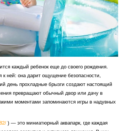
мится каждый ребенок еще до своего рождения.
я к ней: она дарит ощущение безопасности,
тний день прохладные брызги создают настоящий
ечения превращают обычный двор или дачу в
такими моментами запоминаются игры в надувных
882/
) — это миниатюрный аквапарк, где каждая