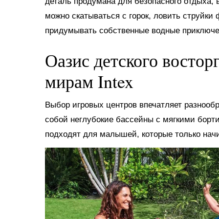
деталь продумана для безопасного отдыха, в
можно скатываться с горок, ловить струйки
придумывать собственные водные приключе
Оазис детского востор
мирам Intex
Выбор игровых центров впечатляет разнооб
собой неглубокие бассейны с мягкими борт
подходят для малышей, которые только нач