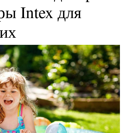
ы Intex для
ких