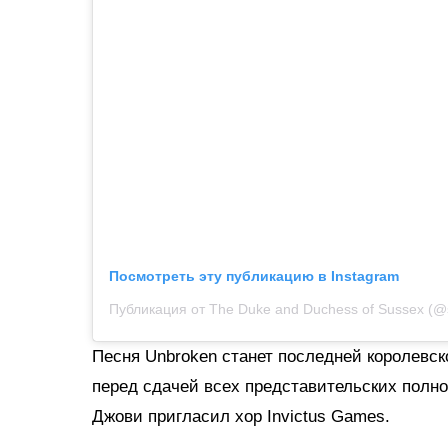
Посмотреть эту публикацию в Instagram
Публикация от The Duke and Duchess of Sussex (@
Песня Unbroken станет последней королевск
перед сдачей всех представительских полно
Джови пригласил хор Invictus Games.