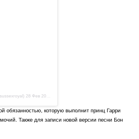
sussexroyal)
28 Фев 2020 в 3:19 PST
ой обязанностью, которую выполнит принц Гарри
мочий. Также для записи новой версии песни Бон