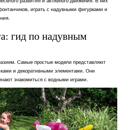
еселого развития и активного движения. В них
 фонтанчиков, играть с надувными фигурками и
ния.
га: гид по надувным
разием. Самые простые модели представляют
иками и декоративными элементами. Они
инают знакомиться с водными играми.