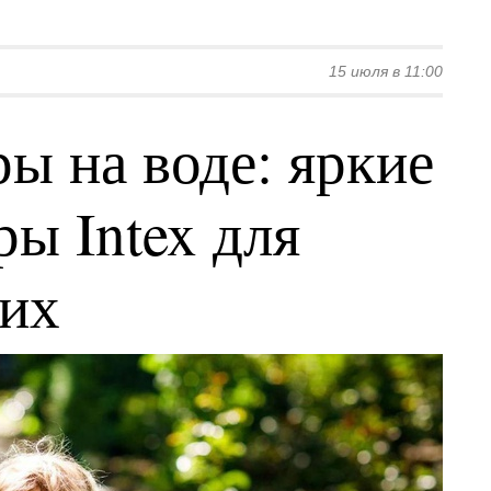
15 июля в 11:00
ы на воде: яркие
ы Intex для
ких