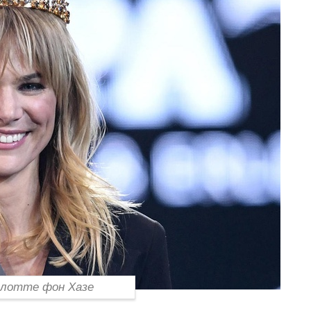
лотте фон Хазе