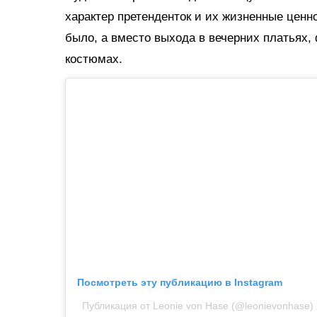
характер претенденток и их жизненные ценн
было, а вместо выхода в вечерних платьях
костюмах.
Посмотреть эту публикацию в Instagram
Публикация от Leonie von Hase (@leonievonhase)