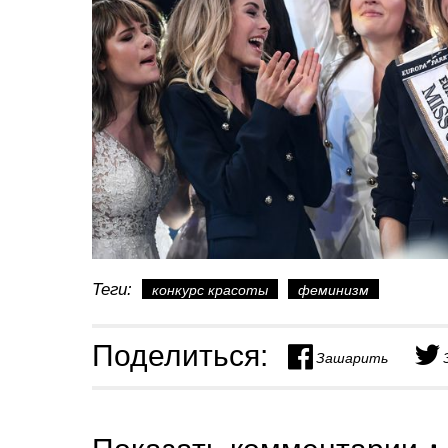
Теги:
конкурс красоты
феминизм
Поделиться:
Зашарить