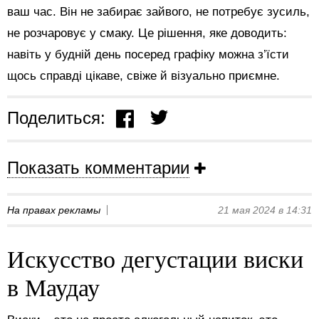
ваш час. Він не забирає зайвого, не потребує зусиль,
не розчаровує у смаку. Це рішення, яке доводить:
навіть у будній день посеред графіку можна з’їсти
щось справді цікаве, свіже й візуально приємне.
Поделиться:
Показать комментарии
На правах рекламы
21 мая 2024 в 14:31
Искусство дегустации виски
в Маудау