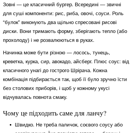
Зовні — це класичний бургер. Всередині — звичні
для суші компоненти: рис, риба, овочі, соуси. Роль
“булок” виконують два щільно спресовані рисові
диски. Вони тримають форму, зберігають тепло (або
прохолоду) і не розвалюються в руках.
Начинка може бути різною — лосось, тунець,
креветка, курка, сир, авокадо, айсберг. Плюс соус: від
класичного унагі до гострого Шрірача. Кожна
комбінація підбирається так, щоб її було зручно їсти
без столових приборів, і щоб у кожному укусі
відчувалась повнота смаку.
Чому це підходить саме для ланчу?
Швидко. Не треба паличок, соєвого соусу або