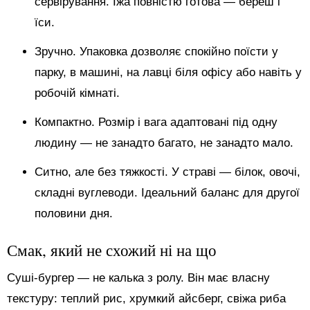
сервірування. Їжа повністю готова — береш і
їси.
Зручно. Упаковка дозволяє спокійно поїсти у
парку, в машині, на лавці біля офісу або навіть у
робочій кімнаті.
Компактно. Розмір і вага адаптовані під одну
людину — не занадто багато, не занадто мало.
Ситно, але без тяжкості. У страві — білок, овочі,
складні вуглеводи. Ідеальний баланс для другої
половини дня.
Смак, який не схожий ні на що
Суші-бургер — не калька з ролу. Він має власну
текстуру: теплий рис, хрумкий айсберг, свіжа риба