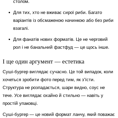
столом.
Для тих, хто не вживає сирої риби. Багато
варіантів із обсмаженою начинкою або без риби
взагалі.
Для фанатів нових форматів. Це не черговий
рол і не банальний фастфуд — це щось інше.
І ще один аргумент — естетика
Суші-бургер виглядає сучасно. Це той випадок, коли
хочеться зробити фото перед тим, як з’їсти.
Структура не розпадається, шари видно, соус не
тече. Усе виглядає охайно й стильно — навіть у
простій упаковці.
Суші-бургер — це новий формат ланчу, який поважає