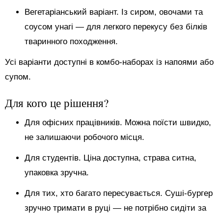
Вегетаріанський варіант. Із сиром, овочами та
соусом унагі — для легкого перекусу без білків
тваринного походження.
Усі варіанти доступні в комбо-наборах із напоями або
супом.
Для кого це рішення?
Для офісних працівників. Можна поїсти швидко,
не залишаючи робочого місця.
Для студентів. Ціна доступна, страва ситна,
упаковка зручна.
Для тих, хто багато пересувається. Суші-бургер
зручно тримати в руці — не потрібно сидіти за