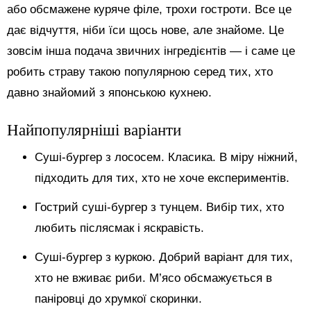
або обсмажене куряче філе, трохи гостроти. Все це
дає відчуття, ніби їси щось нове, але знайоме. Це
зовсім інша подача звичних інгредієнтів — і саме це
робить страву такою популярною серед тих, хто
давно знайомий з японською кухнею.
Найпопулярніші варіанти
Суші-бургер з лососем. Класика. В міру ніжний,
підходить для тих, хто не хоче експериментів.
Гострий суші-бургер з тунцем. Вибір тих, хто
любить післясмак і яскравість.
Суші-бургер з куркою. Добрий варіант для тих,
хто не вживає риби. М’ясо обсмажується в
паніровці до хрумкої скоринки.