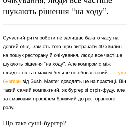
шукають рішення “на ходу”.
Сучасний ритм роботи не залишає багато часу на
довгий обід. Замість того щоб витрачати 40 хвилин
на пошук ресторану й очікування, люди все частіше
шукають рішення “на ходу”. Але компроміс між
швидкістю та смаком більше не обов’язковий —
суші
бургери
від Sushi Master доводять це на практиці. Він
такий самий компактний, як бургер зі стріт-фуду, але
за смаковим профілем ближчий до ресторанного
ролу.
Що таке суші-бургер?