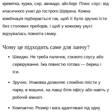
креветка, курка, сир, авокадо, айсберг. Плюс соус: від
класичного унагі до гострого Шрірача. Кожна
комбінація підбирається так, щоб її було зручно їсти
без столових приборів, і щоб у кожному укусі
відчувалась повнота смаку.
Чому це підходить саме для ланчу?
Швидко. Не треба паличок, соєвого соусу або
сервірування. Їжа повністю готова — береш і
їси.
Зручно. Упаковка дозволяє спокійно поїсти у
парку, в машині, на лавці біля офісу або навіть у
робочій кімнаті.
Компактно. Розмір і вага адаптовані під одну