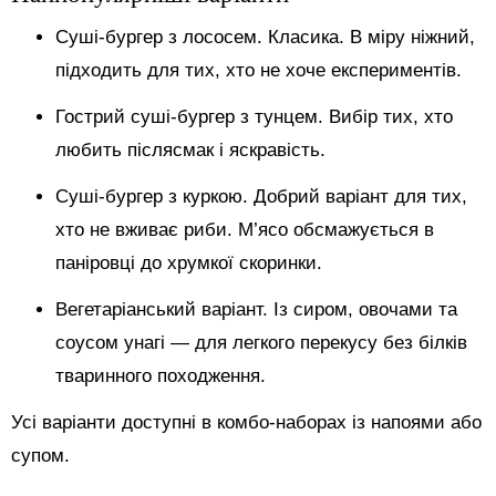
Суші-бургер з лососем. Класика. В міру ніжний,
підходить для тих, хто не хоче експериментів.
Гострий суші-бургер з тунцем. Вибір тих, хто
любить післясмак і яскравість.
Суші-бургер з куркою. Добрий варіант для тих,
хто не вживає риби. М’ясо обсмажується в
паніровці до хрумкої скоринки.
Вегетаріанський варіант. Із сиром, овочами та
соусом унагі — для легкого перекусу без білків
тваринного походження.
Усі варіанти доступні в комбо-наборах із напоями або
супом.