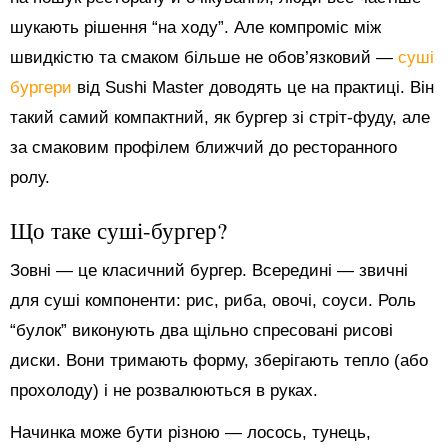
шукають рішення “на ходу”. Але компроміс між
швидкістю та смаком більше не обов’язковий —
суші
бургери
від Sushi Master доводять це на практиці. Він
такий самий компактний, як бургер зі стріт-фуду, але
за смаковим профілем ближчий до ресторанного
ролу.
Що таке суші-бургер?
Зовні — це класичний бургер. Всередині — звичні
для суші компоненти: рис, риба, овочі, соуси. Роль
“булок” виконують два щільно спресовані рисові
диски. Вони тримають форму, зберігають тепло (або
прохолоду) і не розвалюються в руках.
Начинка може бути різною — лосось, тунець,