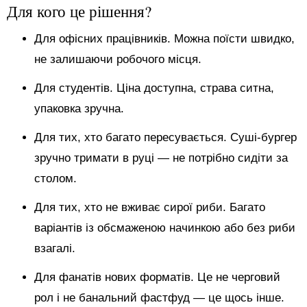
Для кого це рішення?
Для офісних працівників. Можна поїсти швидко,
не залишаючи робочого місця.
Для студентів. Ціна доступна, страва ситна,
упаковка зручна.
Для тих, хто багато пересувається. Суші-бургер
зручно тримати в руці — не потрібно сидіти за
столом.
Для тих, хто не вживає сирої риби. Багато
варіантів із обсмаженою начинкою або без риби
взагалі.
Для фанатів нових форматів. Це не черговий
рол і не банальний фастфуд — це щось інше.