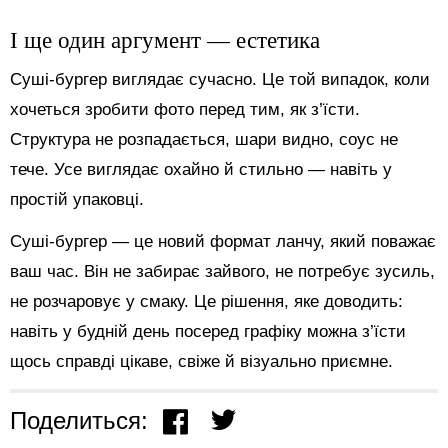
І ще один аргумент — естетика
Суші-бургер виглядає сучасно. Це той випадок, коли
хочеться зробити фото перед тим, як з’їсти.
Структура не розпадається, шари видно, соус не
тече. Усе виглядає охайно й стильно — навіть у
простій упаковці.
Суші-бургер — це новий формат ланчу, який поважає
ваш час. Він не забирає зайвого, не потребує зусиль,
не розчаровує у смаку. Це рішення, яке доводить:
навіть у будній день посеред графіку можна з’їсти
щось справді цікаве, свіже й візуально приємне.
Поделиться: