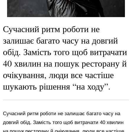
Сучасний ритм роботи не
залишає багато часу на довгий
обід. Замість того щоб витрачати
40 хвилин на пошук ресторану й
очікування, люди все частіше
шукають рішення “на ходу”.
Сучасний ритм роботи не залишає багато часу на
довгий обід. Замість того щоб витрачати 40 хвилин
на пошук ресторану й очікування, люди все частіше