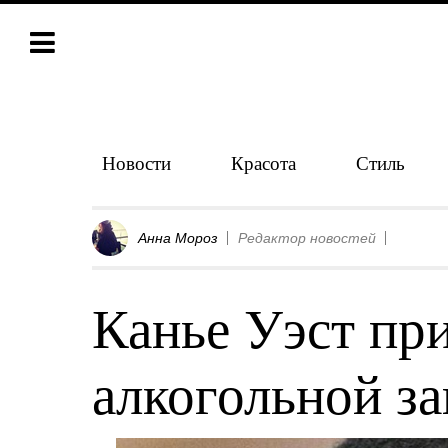
Новости
Красота
Стиль
Анна Мороз
Редактор новостей
Канье Уэст при
алкогольной з