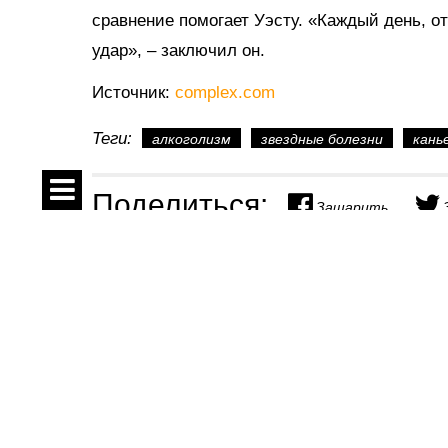
сравнение помогает Уэсту. «Каждый день, о
удар», – заключил он.
Источник:
complex.com
Теги:
алкоголизм
звездные болезни
кань
Поделиться:
Зашарить
Спецпроекты
Контакты
Показать комментарии
О проекте
Соглашение
На правах рекламы
Реклама
Безопасные игр