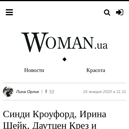
Новости
Красота
Лина Орлик
16 января 2020 в 11:11
Синди Кроуфорд, Ирина
Шейк, Даутцен Крез и