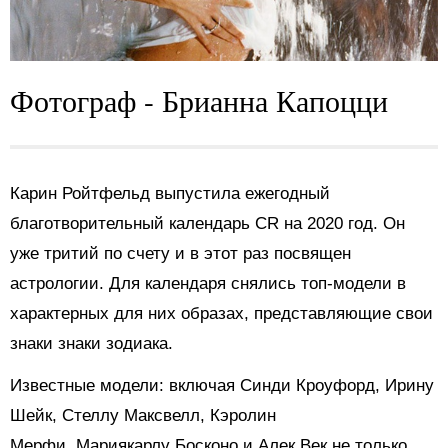
Фотограф - Брианна Капоцци
Карин Ройтфельд выпустила ежегодный
благотворительный календарь CR на 2020 год. Он
уже тритий по счету и в этот раз посвящен
астрологии. Для календаря снялись топ-модели в
характерных для них образах, представляющие свои
знаки знаки зодиака.
Известные модели: включая Синди Кроуфорд, Ирину
Шейк, Стеллу Максвелл, Кэролин
Мерфи, Мариякарлу Босконо и Алек Век не только