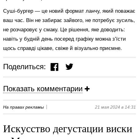
Суші-бургер — це новий формат ланчу, який поважає
ваш час. Він не забирає зайвого, не потребує зусиль,
не розчаровує у смаку. Це рішення, яке доводить:
навіть у будній день посеред графіку можна з’їсти
щось справді цікаве, свіже й візуально приємне.
Поделиться:
Показать комментарии
На правах рекламы
21 мая 2024 в 14:31
Искусство дегустации виски