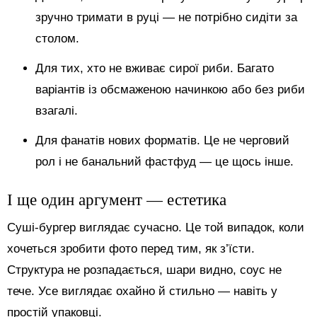
зручно тримати в руці — не потрібно сидіти за
столом.
Для тих, хто не вживає сирої риби. Багато
варіантів із обсмаженою начинкою або без риби
взагалі.
Для фанатів нових форматів. Це не черговий
рол і не банальний фастфуд — це щось інше.
І ще один аргумент — естетика
Суші-бургер виглядає сучасно. Це той випадок, коли
хочеться зробити фото перед тим, як з’їсти.
Структура не розпадається, шари видно, соус не
тече. Усе виглядає охайно й стильно — навіть у
простій упаковці.