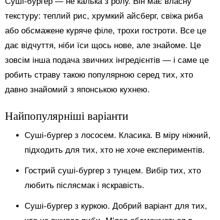
Суші-бургер — не калька з ролу. Він має власну
текстуру: теплий рис, хрумкий айсберг, свіжа риба
або обсмажене куряче філе, трохи гостроти. Все це
дає відчуття, ніби їси щось нове, але знайоме. Це
зовсім інша подача звичних інгредієнтів — і саме це
робить страву такою популярною серед тих, хто
давно знайомий з японською кухнею.
Найпопулярніші варіанти
Суші-бургер з лососем. Класика. В міру ніжний,
підходить для тих, хто не хоче експериментів.
Гострий суші-бургер з тунцем. Вибір тих, хто
любить післясмак і яскравість.
Суші-бургер з куркою. Добрий варіант для тих,