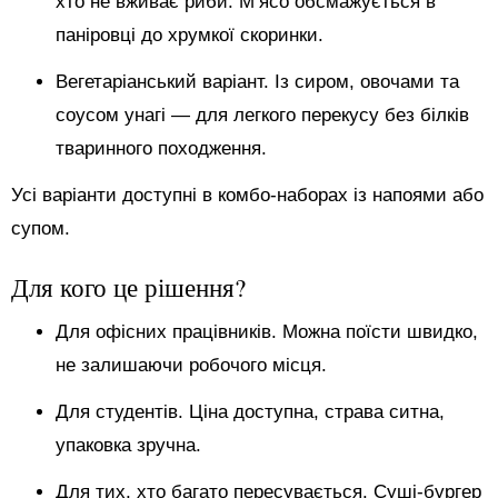
хто не вживає риби. М’ясо обсмажується в
паніровці до хрумкої скоринки.
Вегетаріанський варіант. Із сиром, овочами та
соусом унагі — для легкого перекусу без білків
тваринного походження.
Усі варіанти доступні в комбо-наборах із напоями або
супом.
Для кого це рішення?
Для офісних працівників. Можна поїсти швидко,
не залишаючи робочого місця.
Для студентів. Ціна доступна, страва ситна,
упаковка зручна.
Для тих, хто багато пересувається. Суші-бургер