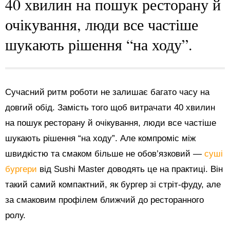
40 хвилин на пошук ресторану й
очікування, люди все частіше
шукають рішення “на ходу”.
Сучасний ритм роботи не залишає багато часу на
довгий обід. Замість того щоб витрачати 40 хвилин
на пошук ресторану й очікування, люди все частіше
шукають рішення “на ходу”. Але компроміс між
швидкістю та смаком більше не обов’язковий —
суші
бургери
від Sushi Master доводять це на практиці. Він
такий самий компактний, як бургер зі стріт-фуду, але
за смаковим профілем ближчий до ресторанного
ролу.