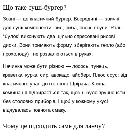
Що таке суші-бургер?
Зовні — це класичний бургер. Всередині — звичні
для суші компоненти: рис, риба, овочі, соуси. Роль
“булок” виконують два щільно спресовані рисові
диски. Вони тримають форму, зберігають тепло (або
прохолоду) і не розвалюються в руках.
Начинка може бути різною — лосось, тунець,
креветка, курка, сир, авокадо, айсберг. Плюс соус: від
класичного унагі до гострого Шрірача. Кожна
комбінація підбирається так, щоб її було зручно їсти
без столових приборів, і щоб у кожному укусі
відчувалась повнота смаку.
Чому це підходить саме для ланчу?