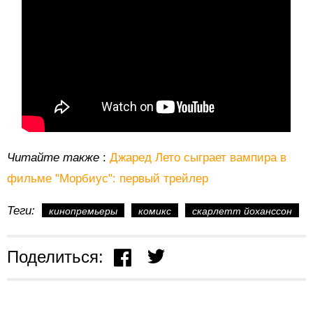
Читайте также
:
Джаред Лето сыграет вампира в
фильме "Морбиус": первый трейлер
Теги:
кинопремьеры
комикс
скарлетт йоханссон
Поделиться: