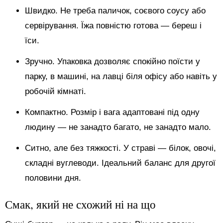
Швидко. Не треба паличок, соєвого соусу або
сервірування. Їжа повністю готова — береш і
їси.
Зручно. Упаковка дозволяє спокійно поїсти у
парку, в машині, на лавці біля офісу або навіть у
робочій кімнаті.
Компактно. Розмір і вага адаптовані під одну
людину — не занадто багато, не занадто мало.
Ситно, але без тяжкості. У страві — білок, овочі,
складні вуглеводи. Ідеальний баланс для другої
половини дня.
Смак, який не схожий ні на що