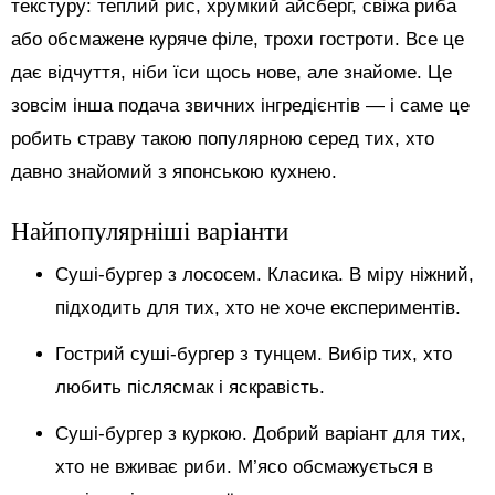
текстуру: теплий рис, хрумкий айсберг, свіжа риба
або обсмажене куряче філе, трохи гостроти. Все це
дає відчуття, ніби їси щось нове, але знайоме. Це
зовсім інша подача звичних інгредієнтів — і саме це
робить страву такою популярною серед тих, хто
давно знайомий з японською кухнею.
Найпопулярніші варіанти
Суші-бургер з лососем. Класика. В міру ніжний,
підходить для тих, хто не хоче експериментів.
Гострий суші-бургер з тунцем. Вибір тих, хто
любить післясмак і яскравість.
Суші-бургер з куркою. Добрий варіант для тих,
хто не вживає риби. М’ясо обсмажується в