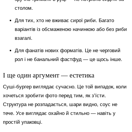
столом.
Для тих, хто не вживає сирої риби. Багато
варіантів із обсмаженою начинкою або без риби
взагалі.
Для фанатів нових форматів. Це не черговий
рол і не банальний фастфуд — це щось інше.
І ще один аргумент — естетика
Суші-бургер виглядає сучасно. Це той випадок, коли
хочеться зробити фото перед тим, як з’їсти.
Структура не розпадається, шари видно, соус не
тече. Усе виглядає охайно й стильно — навіть у
простій упаковці.