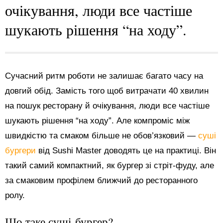
очікування, люди все частіше
шукають рішення “на ходу”.
Сучасний ритм роботи не залишає багато часу на
довгий обід. Замість того щоб витрачати 40 хвилин
на пошук ресторану й очікування, люди все частіше
шукають рішення “на ходу”. Але компроміс між
швидкістю та смаком більше не обов’язковий —
суші
бургери
від Sushi Master доводять це на практиці. Він
такий самий компактний, як бургер зі стріт-фуду, але
за смаковим профілем ближчий до ресторанного
ролу.
Що таке суші-бургер?