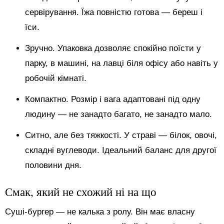
сервірування. Їжа повністю готова — береш і
їси.
Зручно. Упаковка дозволяє спокійно поїсти у
парку, в машині, на лавці біля офісу або навіть у
робочій кімнаті.
Компактно. Розмір і вага адаптовані під одну
людину — не занадто багато, не занадто мало.
Ситно, але без тяжкості. У страві — білок, овочі,
складні вуглеводи. Ідеальний баланс для другої
половини дня.
Смак, який не схожий ні на що
Суші-бургер — не калька з ролу. Він має власну