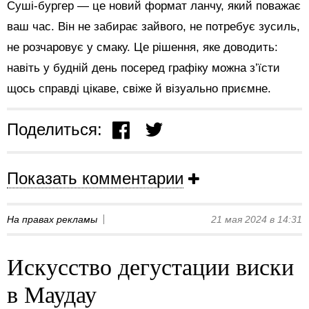
Суші-бургер — це новий формат ланчу, який поважає
ваш час. Він не забирає зайвого, не потребує зусиль,
не розчаровує у смаку. Це рішення, яке доводить:
навіть у будній день посеред графіку можна з’їсти
щось справді цікаве, свіже й візуально приємне.
Поделиться:
Показать комментарии
На правах рекламы
21 мая 2024 в 14:31
Искусство дегустации виски
в Маудау