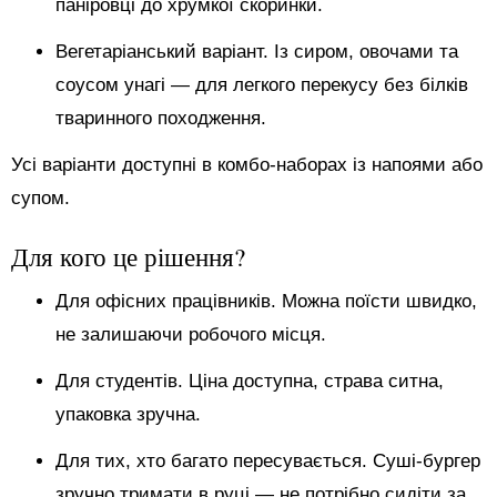
паніровці до хрумкої скоринки.
Вегетаріанський варіант. Із сиром, овочами та
соусом унагі — для легкого перекусу без білків
тваринного походження.
Усі варіанти доступні в комбо-наборах із напоями або
супом.
Для кого це рішення?
Для офісних працівників. Можна поїсти швидко,
не залишаючи робочого місця.
Для студентів. Ціна доступна, страва ситна,
упаковка зручна.
Для тих, хто багато пересувається. Суші-бургер
зручно тримати в руці — не потрібно сидіти за