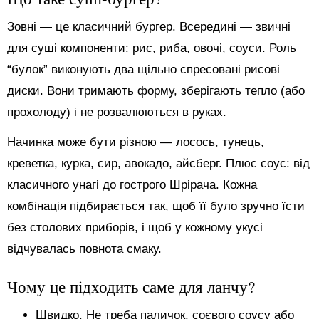
Зовні — це класичний бургер. Всередині — звичні
для суші компоненти: рис, риба, овочі, соуси. Роль
“булок” виконують два щільно спресовані рисові
диски. Вони тримають форму, зберігають тепло (або
прохолоду) і не розвалюються в руках.
Начинка може бути різною — лосось, тунець,
креветка, курка, сир, авокадо, айсберг. Плюс соус: від
класичного унагі до гострого Шрірача. Кожна
комбінація підбирається так, щоб її було зручно їсти
без столових приборів, і щоб у кожному укусі
відчувалась повнота смаку.
Чому це підходить саме для ланчу?
Швидко. Не треба паличок, соєвого соусу або