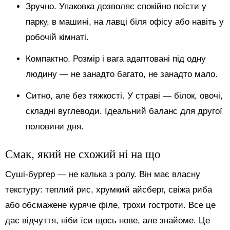
Зручно. Упаковка дозволяє спокійно поїсти у
парку, в машині, на лавці біля офісу або навіть у
робочій кімнаті.
Компактно. Розмір і вага адаптовані під одну
людину — не занадто багато, не занадто мало.
Ситно, але без тяжкості. У страві — білок, овочі,
складні вуглеводи. Ідеальний баланс для другої
половини дня.
Смак, який не схожий ні на що
Суші-бургер — не калька з ролу. Він має власну
текстуру: теплий рис, хрумкий айсберг, свіжа риба
або обсмажене куряче філе, трохи гостроти. Все це
дає відчуття, ніби їси щось нове, але знайоме. Це