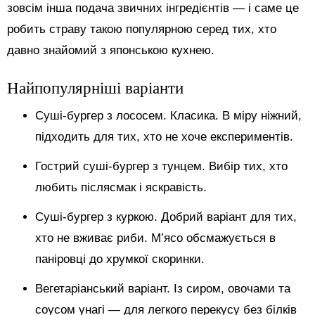
зовсім інша подача звичних інгредієнтів — і саме це
робить страву такою популярною серед тих, хто
давно знайомий з японською кухнею.
Найпопулярніші варіанти
Суші-бургер з лососем. Класика. В міру ніжний,
підходить для тих, хто не хоче експериментів.
Гострий суші-бургер з тунцем. Вибір тих, хто
любить післясмак і яскравість.
Суші-бургер з куркою. Добрий варіант для тих,
хто не вживає риби. М’ясо обсмажується в
паніровці до хрумкої скоринки.
Вегетаріанський варіант. Із сиром, овочами та
соусом унагі — для легкого перекусу без білків