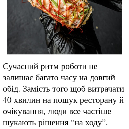
Сучасний ритм роботи не
залишає багато часу на довгий
обід. Замість того щоб витрачати
40 хвилин на пошук ресторану й
очікування, люди все частіше
шукають рішення “на ходу”.