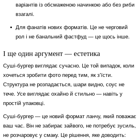
варіантів із обсмаженою начинкою або без риби
взагалі.
Для фанатів нових форматів. Це не черговий
рол і не банальний фастфуд — це щось інше.
І ще один аргумент — естетика
Суші-бургер виглядає сучасно. Це той випадок, коли
хочеться зробити фото перед тим, як з’їсти.
Структура не розпадається, шари видно, соус не
тече. Усе виглядає охайно й стильно — навіть у
простій упаковці.
Суші-бургер — це новий формат ланчу, який поважає
ваш час. Він не забирає зайвого, не потребує зусиль,
не розчаровує у смаку. Це рішення, яке доводить: