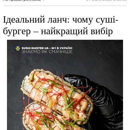
Ідеальний ланч: чому суші-
бургер – найкращий вибір