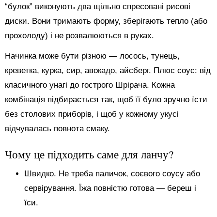
“булок” виконують два щільно спресовані рисові
диски. Вони тримають форму, зберігають тепло (або
прохолоду) і не розвалюються в руках.
Начинка може бути різною — лосось, тунець,
креветка, курка, сир, авокадо, айсберг. Плюс соус: від
класичного унагі до гострого Шрірача. Кожна
комбінація підбирається так, щоб її було зручно їсти
без столових приборів, і щоб у кожному укусі
відчувалась повнота смаку.
Чому це підходить саме для ланчу?
Швидко. Не треба паличок, соєвого соусу або
сервірування. Їжа повністю готова — береш і
їси.