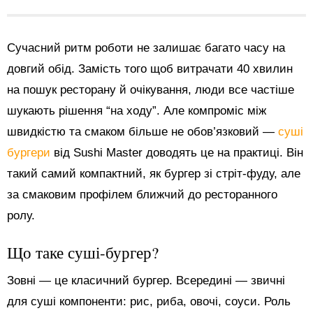
Сучасний ритм роботи не залишає багато часу на
довгий обід. Замість того щоб витрачати 40 хвилин
на пошук ресторану й очікування, люди все частіше
шукають рішення “на ходу”. Але компроміс між
швидкістю та смаком більше не обов’язковий —
суші
бургери
від Sushi Master доводять це на практиці. Він
такий самий компактний, як бургер зі стріт-фуду, але
за смаковим профілем ближчий до ресторанного
ролу.
Що таке суші-бургер?
Зовні — це класичний бургер. Всередині — звичні
для суші компоненти: рис, риба, овочі, соуси. Роль