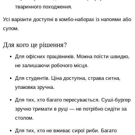
тваринного походження.
Усі варіанти доступні в комбо-наборах із напоями або
супом.
Для кого це рішення?
Для офісних працівників. Можна поїсти швидко,
не залишаючи робочого місця.
Для студентів. Ціна доступна, страва ситна,
упаковка зручна.
Для тих, хто багато пересувається. Суші-бургер
зручно тримати в руці — не потрібно сидіти за
столом.
Для тих, хто не вживає сирої риби. Багато