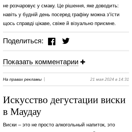
не розчаровує у смаку. Це рішення, яке доводить:
навіть у будній день посеред графіку можна з’їсти
щось справді цікаве, свіже й візуально приємне.
Поделиться:
Показать комментарии
На правах рекламы
21 мая 2024 в 14:31
Искусство дегустации виски
в Маудау
Виски – это не просто алкогольный напиток, это