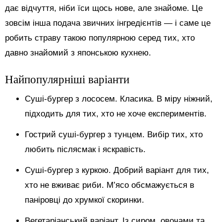
дає відчуття, ніби їси щось нове, але знайоме. Це
зовсім інша подача звичних інгредієнтів — і саме це
робить страву такою популярною серед тих, хто
давно знайомий з японською кухнею.
Найпопулярніші варіанти
Суші-бургер з лососем. Класика. В міру ніжний,
підходить для тих, хто не хоче експериментів.
Гострий суші-бургер з тунцем. Вибір тих, хто
любить післясмак і яскравість.
Суші-бургер з куркою. Добрий варіант для тих,
хто не вживає риби. М’ясо обсмажується в
паніровці до хрумкої скоринки.
Вегетаріанський варіант. Із сиром, овочами та