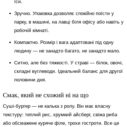
їси.
Зручно. Упаковка дозволяє спокійно поїсти у
парку, в машині, на лавці біля офісу або навіть у
робочій кімнаті.
Компактно. Розмір і вага адаптовані під одну
людину — не занадто багато, не занадто мало.
Ситно, але без тяжкості. У страві — білок, овочі,
складні вуглеводи. Ідеальний баланс для другої
половини дня.
Смак, який не схожий ні на що
Суші-бургер — не калька з ролу. Він має власну
текстуру: теплий рис, хрумкий айсберг, свіжа риба
або обсмажене куряче філе, трохи гостроти. Все це