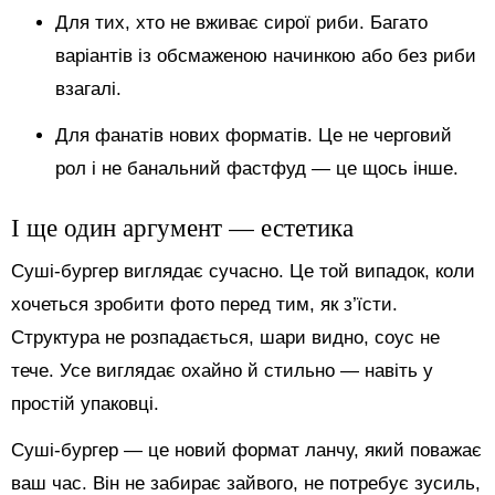
Для тих, хто не вживає сирої риби. Багато
варіантів із обсмаженою начинкою або без риби
взагалі.
Для фанатів нових форматів. Це не черговий
рол і не банальний фастфуд — це щось інше.
І ще один аргумент — естетика
Суші-бургер виглядає сучасно. Це той випадок, коли
хочеться зробити фото перед тим, як з’їсти.
Структура не розпадається, шари видно, соус не
тече. Усе виглядає охайно й стильно — навіть у
простій упаковці.
Суші-бургер — це новий формат ланчу, який поважає
ваш час. Він не забирає зайвого, не потребує зусиль,